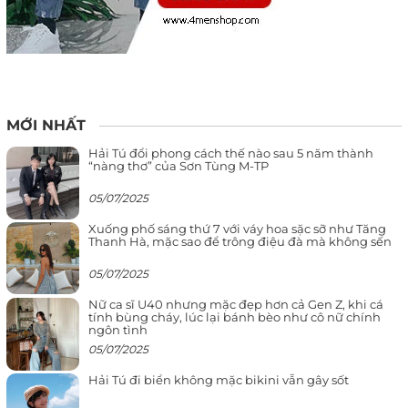
MỚI NHẤT
Hải Tú đổi phong cách thế nào sau 5 năm thành
“nàng thơ” của Sơn Tùng M-TP
05/07/2025
Xuống phố sáng thứ 7 với váy hoa sặc sỡ như Tăng
Thanh Hà, mặc sao để trông điệu đà mà không sến
05/07/2025
Nữ ca sĩ U40 nhưng mặc đẹp hơn cả Gen Z, khi cá
tính bùng cháy, lúc lại bánh bèo như cô nữ chính
ngôn tình
05/07/2025
Hải Tú đi biển không mặc bikini vẫn gây sốt