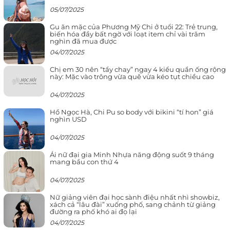
05/07/2025
Gu ăn mặc của Phương Mỹ Chi ở tuổi 22: Trẻ trung,
biến hóa đầy bất ngờ với loạt item chỉ vài trăm
nghìn đã mua được
04/07/2025
Chị em 30 nên “tẩy chay” ngay 4 kiểu quần ống rộng
này: Mặc vào trông vừa quê vừa kéo tụt chiều cao
04/07/2025
Hồ Ngọc Hà, Chi Pu so body với bikini “tí hon” giá
nghìn USD
04/07/2025
Ái nữ đại gia Minh Nhựa năng động suốt 9 tháng
mang bầu con thứ 4
04/07/2025
Nữ giảng viên đại học sành điệu nhất nhì showbiz,
xách cả “lâu đài” xuống phố, sang chảnh từ giảng
đường ra phố khó ai đọ lại
04/07/2025