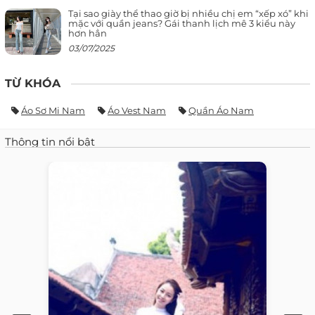
Tại sao giày thể thao giờ bị nhiều chị em “xếp xó” khi
mặc với quần jeans? Gái thanh lịch mê 3 kiểu này
hơn hẳn
03/07/2025
TỪ KHÓA
Áo Sơ Mi Nam
Áo Vest Nam
Quần Áo Nam
Thông tin nổi bật