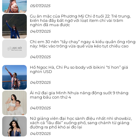
05/07/2025
Gu ăn mặc của Phương Mỹ Chi ở tuổi 22: Trẻ trung,
biến hóa đầy bất ngờ với loạt item chỉ vài trăm
nghìn đã mua được
04/07/2025
Chị em 30 nên “tẩy chay” ngay 4 kiểu quần ống rộng
này: Mặc vào trông vừa quê vừa kéo tụt chiều cao
04/07/2025
Hồ Ngọc Hà, Chi Pu so body với bikini “tí hon” giá
nghìn USD
04/07/2025
Ái nữ đại gia Minh Nhựa năng động suốt 9 tháng
mang bầu con thứ 4
04/07/2025
Nữ giảng viên đại học sành điệu nhất nhì showbiz,
xách cả “lâu đài” xuống phố, sang chảnh từ giảng
đường ra phố khó ai đọ lại
04/07/2025