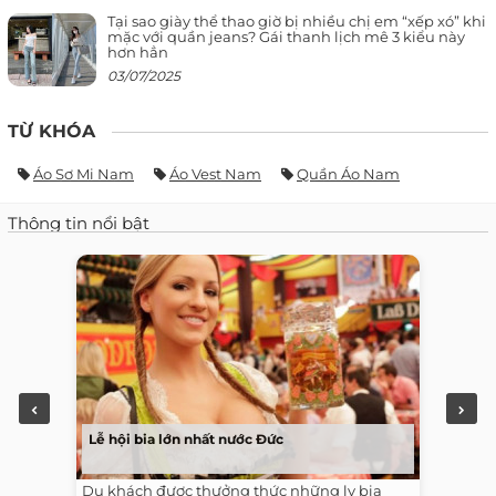
Tại sao giày thể thao giờ bị nhiều chị em “xếp xó” khi
mặc với quần jeans? Gái thanh lịch mê 3 kiểu này
hơn hẳn
03/07/2025
TỪ KHÓA
Áo Sơ Mi Nam
Áo Vest Nam
Quần Áo Nam
Thông tin nổi bật
Lễ hội bia lớn nhất nước Đức
Du khách được thưởng thức những ly bia