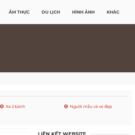
ẨM THỰC
DU LỊCH
HÌNH ẢNH
KHÁC
Xe 2 bánh
Người mẫu và xe đẹp
LIÊN KẾT WEBSITE