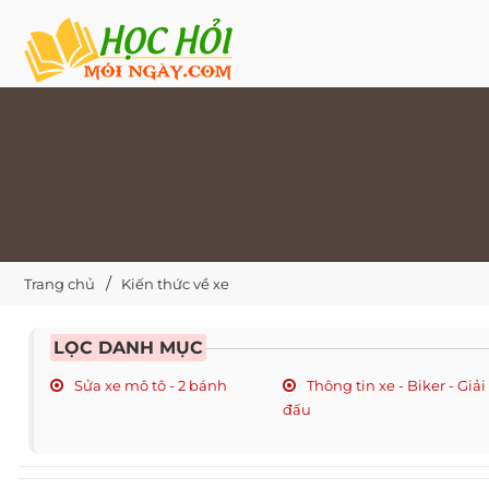
Trang chủ
Kiến thức về xe
LỌC DANH MỤC
Sửa xe mô tô - 2 bánh
Thông tin xe - Biker - Giải
đấu