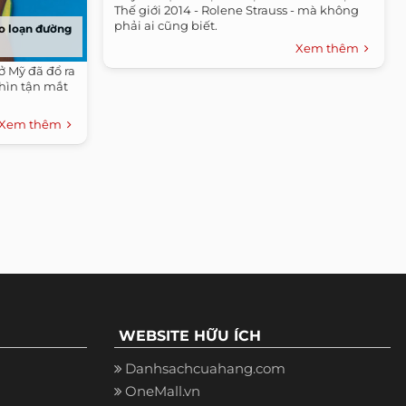
Thế giới 2014 - Rolene Strauss - mà không
phải ai cũng biết.
áo loạn đường
Xem thêm
ở Mỹ đã đổ ra
hìn tận mắt
Xem thêm
WEBSITE HỮU ÍCH
Danhsachcuahang.com
OneMall.vn