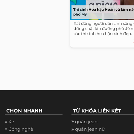
Thí sinh Hoa hậu Hoàn vũ làm n
phố Mỹ
Rất đông người dân sinh sống 
đứng chật kín đường phố để n
các thí sinh hoa hậu xinh đẹp.
CHỌN NHANH
TỪ KHÓA LIÊN KẾT
Xe
quần jean
Công nghệ
quần jean nữ