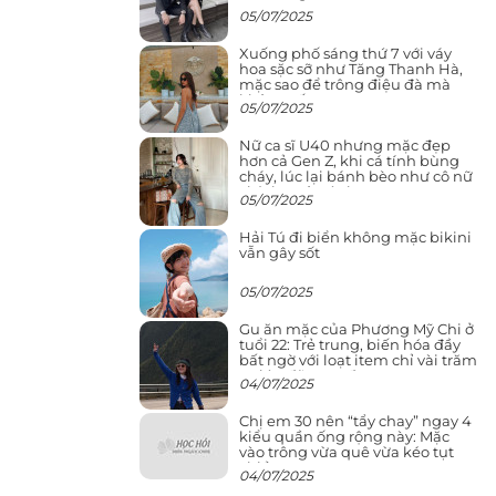
05/07/2025
Xuống phố sáng thứ 7 với váy
hoa sặc sỡ như Tăng Thanh Hà,
mặc sao để trông điệu đà mà
không sến
05/07/2025
Nữ ca sĩ U40 nhưng mặc đẹp
hơn cả Gen Z, khi cá tính bùng
cháy, lúc lại bánh bèo như cô nữ
chính ngôn tình
05/07/2025
Hải Tú đi biển không mặc bikini
vẫn gây sốt
05/07/2025
Gu ăn mặc của Phương Mỹ Chi ở
tuổi 22: Trẻ trung, biến hóa đầy
bất ngờ với loạt item chỉ vài trăm
nghìn đã mua được
04/07/2025
Chị em 30 nên “tẩy chay” ngay 4
kiểu quần ống rộng này: Mặc
vào trông vừa quê vừa kéo tụt
chiều cao
04/07/2025