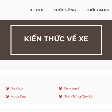
XE ĐẸP
CUỘC SỐNG
THỜI TRANG
KIẾN THỨC VỀ XE
Xe đẹp
Xe 4 bánh
Moto Đẹp
Trên Từng Cây Số