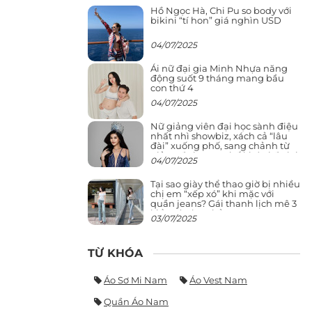
Hồ Ngọc Hà, Chi Pu so body với
bikini “tí hon” giá nghìn USD
04/07/2025
Ái nữ đại gia Minh Nhựa năng
động suốt 9 tháng mang bầu
con thứ 4
04/07/2025
Nữ giảng viên đại học sành điệu
nhất nhì showbiz, xách cả “lâu
đài” xuống phố, sang chảnh từ
giảng đường ra phố khó ai đọ lại
04/07/2025
Tại sao giày thể thao giờ bị nhiều
chị em “xếp xó” khi mặc với
quần jeans? Gái thanh lịch mê 3
kiểu này hơn hẳn
03/07/2025
TỪ KHÓA
Áo Sơ Mi Nam
Áo Vest Nam
Quần Áo Nam