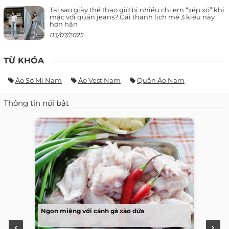
Tại sao giày thể thao giờ bị nhiều chị em “xếp xó” khi
mặc với quần jeans? Gái thanh lịch mê 3 kiểu này
hơn hẳn
03/07/2025
TỪ KHÓA
Áo Sơ Mi Nam
Áo Vest Nam
Quần Áo Nam
Thông tin nổi bật
Ngon miệng với cánh gà xào dứa