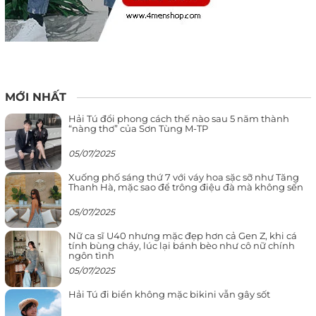
MỚI NHẤT
Hải Tú đổi phong cách thế nào sau 5 năm thành
“nàng thơ” của Sơn Tùng M-TP
05/07/2025
Xuống phố sáng thứ 7 với váy hoa sặc sỡ như Tăng
Thanh Hà, mặc sao để trông điệu đà mà không sến
05/07/2025
Nữ ca sĩ U40 nhưng mặc đẹp hơn cả Gen Z, khi cá
tính bùng cháy, lúc lại bánh bèo như cô nữ chính
ngôn tình
05/07/2025
Hải Tú đi biển không mặc bikini vẫn gây sốt