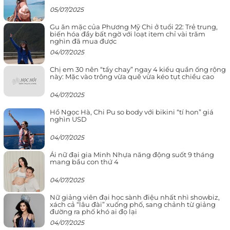
05/07/2025
Gu ăn mặc của Phương Mỹ Chi ở tuổi 22: Trẻ trung,
biến hóa đầy bất ngờ với loạt item chỉ vài trăm
nghìn đã mua được
04/07/2025
Chị em 30 nên “tẩy chay” ngay 4 kiểu quần ống rộng
này: Mặc vào trông vừa quê vừa kéo tụt chiều cao
04/07/2025
Hồ Ngọc Hà, Chi Pu so body với bikini “tí hon” giá
nghìn USD
04/07/2025
Ái nữ đại gia Minh Nhựa năng động suốt 9 tháng
mang bầu con thứ 4
04/07/2025
Nữ giảng viên đại học sành điệu nhất nhì showbiz,
xách cả “lâu đài” xuống phố, sang chảnh từ giảng
đường ra phố khó ai đọ lại
04/07/2025