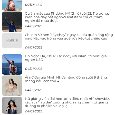
05/07/2025
Gu ăn mặc của Phương Mỹ Chi ở tuổi 22: Trẻ trung,
biến hóa đầy bất ngờ với loạt item chỉ vài trăm
nghìn đã mua được
04/07/2025
Chị em 30 nên “tẩy chay” ngay 4 kiểu quần ống rộng
này: Mặc vào trông vừa quê vừa kéo tụt chiều cao
04/07/2025
Hồ Ngọc Hà, Chi Pu so body với bikini “tí hon” giá
nghìn USD
04/07/2025
Ái nữ đại gia Minh Nhựa năng động suốt 9 tháng
mang bầu con thứ 4
04/07/2025
Nữ giảng viên đại học sành điệu nhất nhì showbiz,
xách cả “lâu đài” xuống phố, sang chảnh từ giảng
đường ra phố khó ai đọ lại
04/07/2025