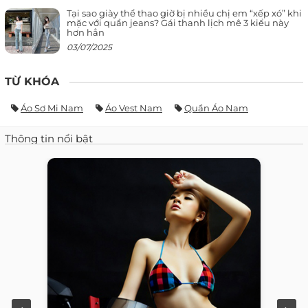
Tại sao giày thể thao giờ bị nhiều chị em “xếp xó” khi
mặc với quần jeans? Gái thanh lịch mê 3 kiểu này
hơn hẳn
03/07/2025
TỪ KHÓA
Áo Sơ Mi Nam
Áo Vest Nam
Quần Áo Nam
Thông tin nổi bật