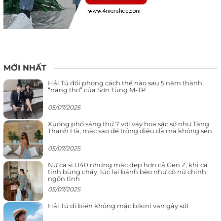
MỚI NHẤT
Hải Tú đổi phong cách thế nào sau 5 năm thành
“nàng thơ” của Sơn Tùng M-TP
05/07/2025
Xuống phố sáng thứ 7 với váy hoa sặc sỡ như Tăng
Thanh Hà, mặc sao để trông điệu đà mà không sến
05/07/2025
Nữ ca sĩ U40 nhưng mặc đẹp hơn cả Gen Z, khi cá
tính bùng cháy, lúc lại bánh bèo như cô nữ chính
ngôn tình
05/07/2025
Hải Tú đi biển không mặc bikini vẫn gây sốt