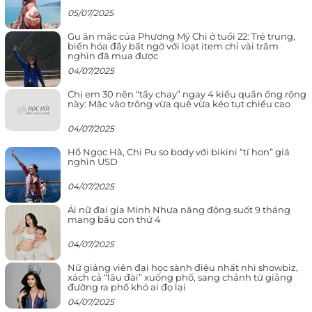
05/07/2025
Gu ăn mặc của Phương Mỹ Chi ở tuổi 22: Trẻ trung,
biến hóa đầy bất ngờ với loạt item chỉ vài trăm
nghìn đã mua được
04/07/2025
Chị em 30 nên “tẩy chay” ngay 4 kiểu quần ống rộng
này: Mặc vào trông vừa quê vừa kéo tụt chiều cao
04/07/2025
Hồ Ngọc Hà, Chi Pu so body với bikini “tí hon” giá
nghìn USD
04/07/2025
Ái nữ đại gia Minh Nhựa năng động suốt 9 tháng
mang bầu con thứ 4
04/07/2025
Nữ giảng viên đại học sành điệu nhất nhì showbiz,
xách cả “lâu đài” xuống phố, sang chảnh từ giảng
đường ra phố khó ai đọ lại
04/07/2025