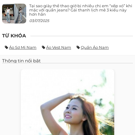
Tại sao giày thể thao giờ bị nhiều chị em “xếp xó” khi
mặc với quần jeans? Gái thanh lịch mê 3 kiểu này
hơn hẳn
03/07/2025
TỪ KHÓA
Áo Sơ Mi Nam
Áo Vest Nam
Quần Áo Nam
Thông tin nổi bật