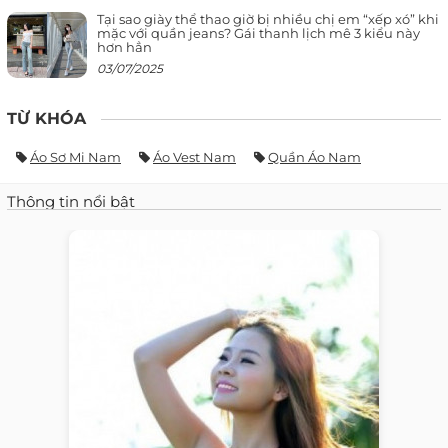
Tại sao giày thể thao giờ bị nhiều chị em “xếp xó” khi
mặc với quần jeans? Gái thanh lịch mê 3 kiểu này
hơn hẳn
03/07/2025
TỪ KHÓA
Áo Sơ Mi Nam
Áo Vest Nam
Quần Áo Nam
Thông tin nổi bật