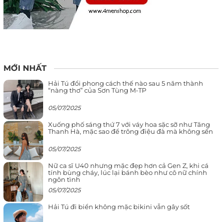
MỚI NHẤT
Hải Tú đổi phong cách thế nào sau 5 năm thành
“nàng thơ” của Sơn Tùng M-TP
05/07/2025
Xuống phố sáng thứ 7 với váy hoa sặc sỡ như Tăng
Thanh Hà, mặc sao để trông điệu đà mà không sến
05/07/2025
Nữ ca sĩ U40 nhưng mặc đẹp hơn cả Gen Z, khi cá
tính bùng cháy, lúc lại bánh bèo như cô nữ chính
ngôn tình
05/07/2025
Hải Tú đi biển không mặc bikini vẫn gây sốt