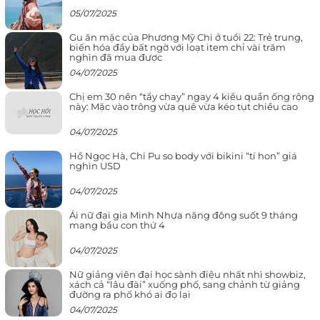
05/07/2025
Gu ăn mặc của Phương Mỹ Chi ở tuổi 22: Trẻ trung,
biến hóa đầy bất ngờ với loạt item chỉ vài trăm
nghìn đã mua được
04/07/2025
Chị em 30 nên “tẩy chay” ngay 4 kiểu quần ống rộng
này: Mặc vào trông vừa quê vừa kéo tụt chiều cao
04/07/2025
Hồ Ngọc Hà, Chi Pu so body với bikini “tí hon” giá
nghìn USD
04/07/2025
Ái nữ đại gia Minh Nhựa năng động suốt 9 tháng
mang bầu con thứ 4
04/07/2025
Nữ giảng viên đại học sành điệu nhất nhì showbiz,
xách cả “lâu đài” xuống phố, sang chảnh từ giảng
đường ra phố khó ai đọ lại
04/07/2025