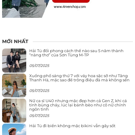
MỚI NHẤT
Hải Tú đổi phong cách thế nào sau 5 năm thành
“nàng thơ” của Sơn Tùng M-TP
05/07/2025
Xuống phố sáng thứ 7 với váy hoa sặc sỡ như Tăng
Thanh Hà, mặc sao để trông điệu đà mà không sến
05/07/2025
Nữ ca sĩ U40 nhưng mặc đẹp hơn cả Gen Z, khi cá
tính bùng cháy, lúc lại bánh bèo như cô nữ chính
ngôn tình
05/07/2025
Hải Tú đi biển không mặc bikini vẫn gây sốt