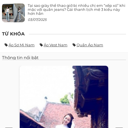
Tại sao giày thể thao giờ bị nhiều chị em “xếp xó” khi
mặc với quần jeans? Gái thanh lịch mê 3 kiểu này
hơn hẳn
03/07/2025
TỪ KHÓA
Áo Sơ Mi Nam
Áo Vest Nam
Quần Áo Nam
Thông tin nổi bật