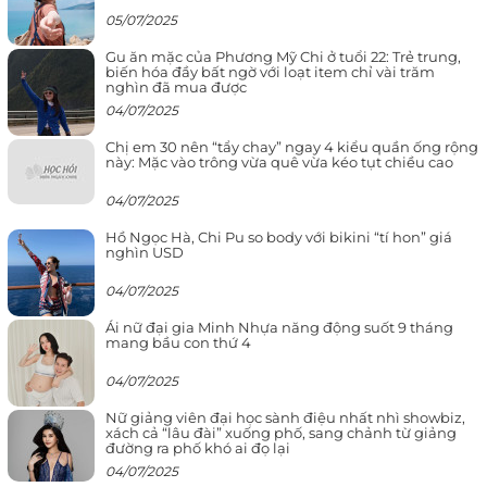
05/07/2025
Gu ăn mặc của Phương Mỹ Chi ở tuổi 22: Trẻ trung,
biến hóa đầy bất ngờ với loạt item chỉ vài trăm
nghìn đã mua được
04/07/2025
Chị em 30 nên “tẩy chay” ngay 4 kiểu quần ống rộng
này: Mặc vào trông vừa quê vừa kéo tụt chiều cao
04/07/2025
Hồ Ngọc Hà, Chi Pu so body với bikini “tí hon” giá
nghìn USD
04/07/2025
Ái nữ đại gia Minh Nhựa năng động suốt 9 tháng
mang bầu con thứ 4
04/07/2025
Nữ giảng viên đại học sành điệu nhất nhì showbiz,
xách cả “lâu đài” xuống phố, sang chảnh từ giảng
đường ra phố khó ai đọ lại
04/07/2025