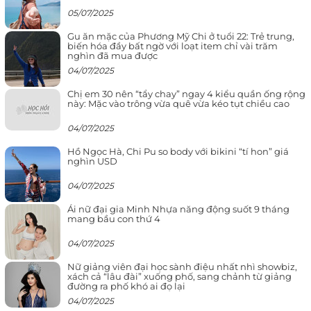
05/07/2025
Gu ăn mặc của Phương Mỹ Chi ở tuổi 22: Trẻ trung,
biến hóa đầy bất ngờ với loạt item chỉ vài trăm
nghìn đã mua được
04/07/2025
Chị em 30 nên “tẩy chay” ngay 4 kiểu quần ống rộng
này: Mặc vào trông vừa quê vừa kéo tụt chiều cao
04/07/2025
Hồ Ngọc Hà, Chi Pu so body với bikini “tí hon” giá
nghìn USD
04/07/2025
Ái nữ đại gia Minh Nhựa năng động suốt 9 tháng
mang bầu con thứ 4
04/07/2025
Nữ giảng viên đại học sành điệu nhất nhì showbiz,
xách cả “lâu đài” xuống phố, sang chảnh từ giảng
đường ra phố khó ai đọ lại
04/07/2025