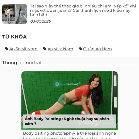
Tại sao giày thể thao giờ bị nhiều chị em “xếp xó” khi
mặc với quần jeans? Gái thanh lịch mê 3 kiểu này
hơn hẳn
03/07/2025
TỪ KHÓA
Áo Sơ Mi Nam
Áo Vest Nam
Quần Áo Nam
Thông tin nổi bật
Ảnh Body Painting : Nghệ thuật hay sự phản
cảm ?
Body paiting photoraphy-là thể loại ảnh nghệ
thuật, mà trong đó người mẫu nữ hay nam