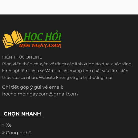
KIẾN THỨC ONLINE
Blog kiến thức, chuyên về tất cả các lĩnh vực giáo dục, cuộc sống,
kinh nghiệm, chia sẻ Website chỉ mang tính chất sưu tầm kiến
thức của cá nhân. Website không có giá trị thương mại.
Chi tiết góp ý gửi về email:
hochoimoingay.com@gmail.com
CHỌN NHANH
Xe
Công nghệ