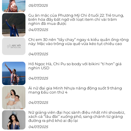
05/07/2025
Gu ăn mặc của Phương Mỹ Chi ở tuổi 22: Trẻ trung,
biến hóa đầy bất ngờ với loạt item chỉ vài trăm
nghìn đã mua được
04/07/2025
Chị em 30 nên “tẩy chay” ngay 4 kiểu quần ống rộng
này: Mặc vào trông vừa quê vừa kéo tụt chiều cao
04/07/2025
Hồ Ngọc Hà, Chi Pu so body với bikini “tí hon” giá
nghìn USD
04/07/2025
Ái nữ đại gia Minh Nhựa năng động suốt 9 tháng
mang bầu con thứ 4
04/07/2025
Nữ giảng viên đại học sành điệu nhất nhì showbiz,
xách cả “lâu đài” xuống phố, sang chảnh từ giảng
đường ra phố khó ai đọ lại
04/07/2025