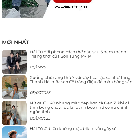
MỚI NHẤT
Hải Tú đổi phong cách thế nào sau 5 năm thành
“nàng thơ” của Sơn Tùng M-TP
05/07/2025
Xuống phố sáng thứ 7 với váy hoa sặc sỡ như Tăng
Thanh Hà, mặc sao để trông điệu đà mà không sến
05/07/2025
Nữ ca sĩ U40 nhưng mặc đẹp hơn cả Gen Z, khi cá
tính bùng cháy, lúc lại bánh bèo như cô nữ chính
ngôn tình
05/07/2025
Hải Tú đi biển không mặc bikini vẫn gây sốt