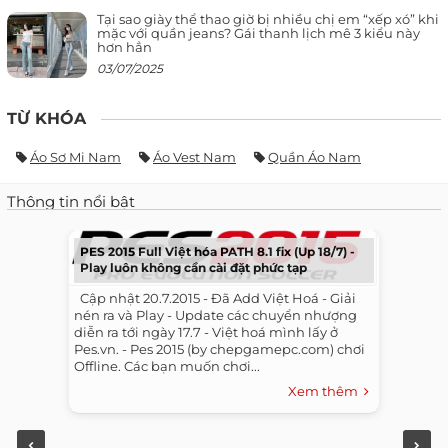
Tại sao giày thể thao giờ bị nhiều chị em “xếp xó” khi
mặc với quần jeans? Gái thanh lịch mê 3 kiểu này
hơn hẳn
03/07/2025
TỪ KHÓA
Áo Sơ Mi Nam
Áo Vest Nam
Quần Áo Nam
Thông tin nổi bật
PES 2015 Full Việt hóa PATH 8.1 fix (Up 18/7) -
Play luôn không cần cài đặt phức tạp
​ ​ Cập nhật 20.7.2015 - Đã Add Việt Hoá - Giải
nén ra và Play - Update các chuyển nhượng
diễn ra tới ngày 17.7 - Việt hoá mình lấy ở
Pes.vn. - Pes 2015 (by chepgamepc.com) chơi
Offline. Các bạn muốn chơi...
Xem thêm