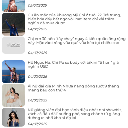
05/07/2025
Gu ăn mặc của Phương Mỹ Chi ở tuổi 22: Trẻ trung,
biến hóa đầy bất ngờ với loạt item chỉ vài trăm
nghìn đã mua được
04/07/2025
Chị em 30 nên “tẩy chay” ngay 4 kiểu quần ống rộng
này: Mặc vào trông vừa quê vừa kéo tụt chiều cao
04/07/2025
Hồ Ngọc Hà, Chi Pu so body với bikini “tí hon” giá
nghìn USD
04/07/2025
Ái nữ đại gia Minh Nhựa năng động suốt 9 tháng
mang bầu con thứ 4
04/07/2025
Nữ giảng viên đại học sành điệu nhất nhì showbiz,
xách cả “lâu đài” xuống phố, sang chảnh từ giảng
đường ra phố khó ai đọ lại
04/07/2025