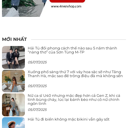
MỚI NHẤT
Hải Tú đổi phong cách thế nào sau 5 năm thành
“nàng thơ” của Sơn Tùng M-TP
05/07/2025
Xuống phố sáng thứ 7 với váy hoa sặc sỡ như Tăng
Thanh Hà, mặc sao để trông điệu đà mà không sến
05/07/2025
Nữ ca sĩ U40 nhưng mặc đẹp hơn cả Gen Z, khi cá
tính bùng cháy, lúc lại bánh bèo như cô nữ chính
ngôn tình
05/07/2025
Hải Tú đi biển không mặc bikini vẫn gây sốt