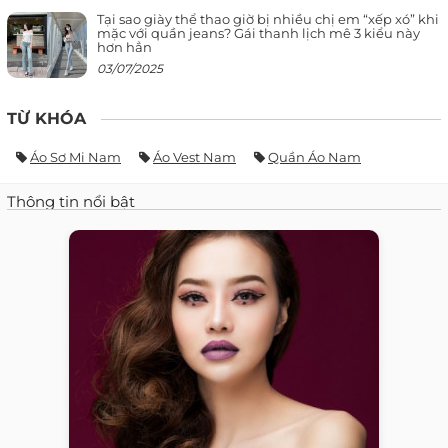
Tại sao giày thể thao giờ bị nhiều chị em “xếp xó” khi
mặc với quần jeans? Gái thanh lịch mê 3 kiểu này
hơn hẳn
03/07/2025
TỪ KHÓA
Áo Sơ Mi Nam
Áo Vest Nam
Quần Áo Nam
Thông tin nổi bật