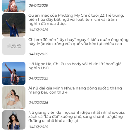
05/07/2025
Gu ăn mặc của Phương Mỹ Chi ở tuổi 22: Trẻ trung,
biến hóa đầy bất ngờ với loạt item chỉ vài trăm
nghìn đã mua được
04/07/2025
Chị em 30 nên “tẩy chay” ngay 4 kiểu quần ống rộng
này: Mặc vào trông vừa quê vừa kéo tụt chiều cao
04/07/2025
Hồ Ngọc Hà, Chi Pu so body với bikini “tí hon” giá
nghìn USD
04/07/2025
Ái nữ đại gia Minh Nhựa năng động suốt 9 tháng
mang bầu con thứ 4
04/07/2025
Nữ giảng viên đại học sành điệu nhất nhì showbiz,
xách cả “lâu đài” xuống phố, sang chảnh từ giảng
đường ra phố khó ai đọ lại
04/07/2025