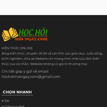
KIẾN THỨC ONLINE
Blog kiến thức, chuyên về tất cả các lĩnh vực giáo dục, cuộc sống,
kinh nghiệm, chia sẻ Website chỉ mang tính chất sưu tầm kiến
thức của cá nhân. Website không có giá trị thương mại.
Chi tiết góp ý gửi về email:
hochoimoingay.com@gmail.com
CHỌN NHANH
Xe
Công nghệ