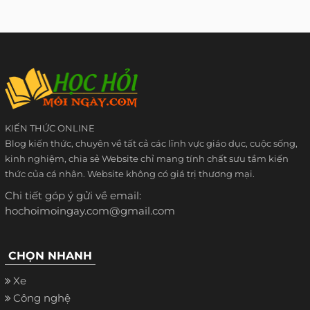
KIẾN THỨC ONLINE
Blog kiến thức, chuyên về tất cả các lĩnh vực giáo dục, cuộc sống,
kinh nghiệm, chia sẻ Website chỉ mang tính chất sưu tầm kiến
thức của cá nhân. Website không có giá trị thương mại.
Chi tiết góp ý gửi về email:
hochoimoingay.com@gmail.com
CHỌN NHANH
Xe
Công nghệ