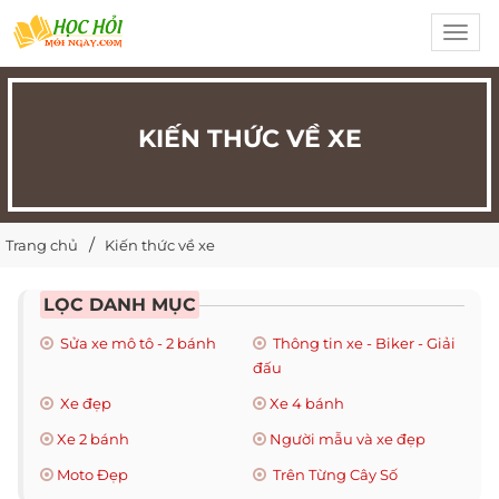
Toggl
navig
KIẾN THỨC VỀ XE
Trang chủ
Kiến thức về xe
LỌC DANH MỤC
Sửa xe mô tô - 2 bánh
Thông tin xe - Biker - Giải
đấu
Xe đẹp
Xe 4 bánh
Xe 2 bánh
Người mẫu và xe đẹp
Moto Đẹp
Trên Từng Cây Số