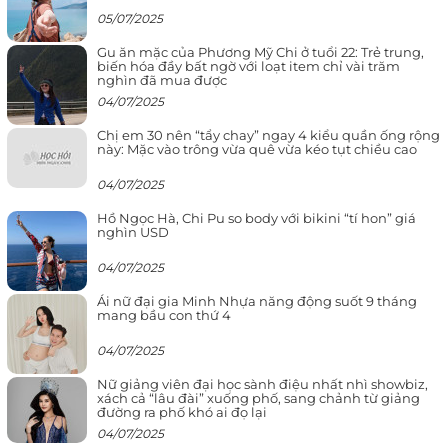
05/07/2025
Gu ăn mặc của Phương Mỹ Chi ở tuổi 22: Trẻ trung,
biến hóa đầy bất ngờ với loạt item chỉ vài trăm
nghìn đã mua được
04/07/2025
Chị em 30 nên “tẩy chay” ngay 4 kiểu quần ống rộng
này: Mặc vào trông vừa quê vừa kéo tụt chiều cao
04/07/2025
Hồ Ngọc Hà, Chi Pu so body với bikini “tí hon” giá
nghìn USD
04/07/2025
Ái nữ đại gia Minh Nhựa năng động suốt 9 tháng
mang bầu con thứ 4
04/07/2025
Nữ giảng viên đại học sành điệu nhất nhì showbiz,
xách cả “lâu đài” xuống phố, sang chảnh từ giảng
đường ra phố khó ai đọ lại
04/07/2025