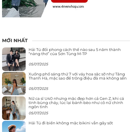
MỚI NHẤT
Hải Tú đổi phong cách thế nào sau 5 năm thành
“nàng thơ” của Sơn Tùng M-TP
05/07/2025
Xuống phố sáng thứ 7 với váy hoa sặc sỡ như Tăng
Thanh Hà, mặc sao để trông điệu đà mà không sến
05/07/2025
Nữ ca sĩ U40 nhưng mặc đẹp hơn cả Gen Z, khi cá
tính bùng cháy, lúc lại bánh bèo như cô nữ chính
ngôn tình
05/07/2025
Hải Tú đi biển không mặc bikini vẫn gây sốt