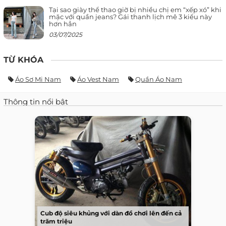
Tại sao giày thể thao giờ bị nhiều chị em “xếp xó” khi
mặc với quần jeans? Gái thanh lịch mê 3 kiểu này
hơn hẳn
03/07/2025
TỪ KHÓA
Áo Sơ Mi Nam
Áo Vest Nam
Quần Áo Nam
Thông tin nổi bật
Cub độ siêu khủng với dàn đồ chơi lên đến cả
trăm triệu