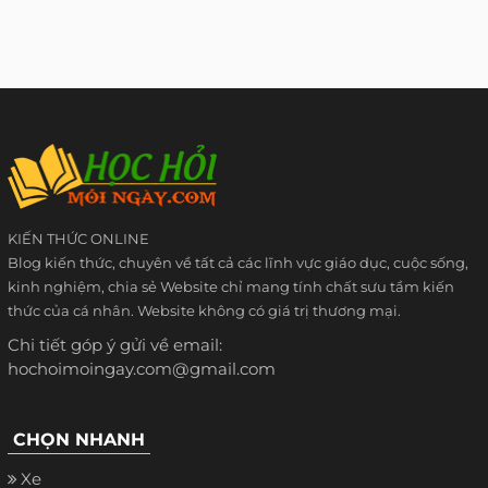
KIẾN THỨC ONLINE
Blog kiến thức, chuyên về tất cả các lĩnh vực giáo dục, cuộc sống,
kinh nghiệm, chia sẻ Website chỉ mang tính chất sưu tầm kiến
thức của cá nhân. Website không có giá trị thương mại.
Chi tiết góp ý gửi về email:
hochoimoingay.com@gmail.com
CHỌN NHANH
Xe