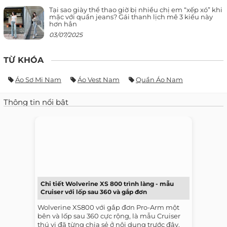
Tại sao giày thể thao giờ bị nhiều chị em “xếp xó” khi
mặc với quần jeans? Gái thanh lịch mê 3 kiểu này
hơn hẳn
03/07/2025
TỪ KHÓA
Áo Sơ Mi Nam
Áo Vest Nam
Quần Áo Nam
Thông tin nổi bật
Chi tiết Wolverine XS 800 trình làng - mẫu
Cruiser với lốp sau 360 và gắp đơn
Wolverine XS800 với gắp đơn Pro-Arm một
bên và lốp sau 360 cực rộng, là mẫu Cruiser
thú vị đã từng chia sẻ ở nội dung trước đây.