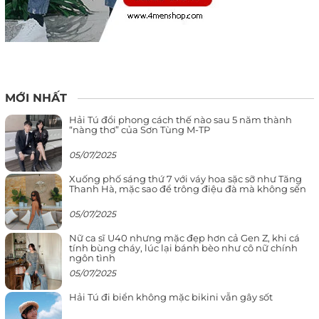
MỚI NHẤT
Hải Tú đổi phong cách thế nào sau 5 năm thành
“nàng thơ” của Sơn Tùng M-TP
05/07/2025
Xuống phố sáng thứ 7 với váy hoa sặc sỡ như Tăng
Thanh Hà, mặc sao để trông điệu đà mà không sến
05/07/2025
Nữ ca sĩ U40 nhưng mặc đẹp hơn cả Gen Z, khi cá
tính bùng cháy, lúc lại bánh bèo như cô nữ chính
ngôn tình
05/07/2025
Hải Tú đi biển không mặc bikini vẫn gây sốt