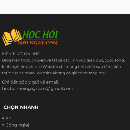
KIẾN THỨC ONLINE
Blog kiến thức, chuyên về tất cả các lĩnh vực giáo dục, cuộc sống,
kinh nghiệm, chia sẻ Website chỉ mang tính chất sưu tầm kiến
thức của cá nhân. Website không có giá trị thương mại.
Chi tiết góp ý gửi về email:
hochoimoingay.com@gmail.com
CHỌN NHANH
Xe
Công nghệ