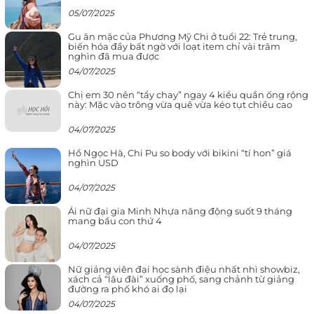
05/07/2025
Gu ăn mặc của Phương Mỹ Chi ở tuổi 22: Trẻ trung,
biến hóa đầy bất ngờ với loạt item chỉ vài trăm
nghìn đã mua được
04/07/2025
Chị em 30 nên “tẩy chay” ngay 4 kiểu quần ống rộng
này: Mặc vào trông vừa quê vừa kéo tụt chiều cao
04/07/2025
Hồ Ngọc Hà, Chi Pu so body với bikini “tí hon” giá
nghìn USD
04/07/2025
Ái nữ đại gia Minh Nhựa năng động suốt 9 tháng
mang bầu con thứ 4
04/07/2025
Nữ giảng viên đại học sành điệu nhất nhì showbiz,
xách cả “lâu đài” xuống phố, sang chảnh từ giảng
đường ra phố khó ai đọ lại
04/07/2025