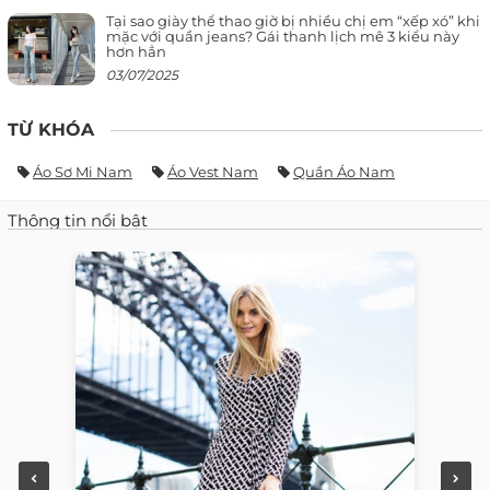
Tại sao giày thể thao giờ bị nhiều chị em “xếp xó” khi
mặc với quần jeans? Gái thanh lịch mê 3 kiểu này
hơn hẳn
03/07/2025
TỪ KHÓA
Áo Sơ Mi Nam
Áo Vest Nam
Quần Áo Nam
Thông tin nổi bật