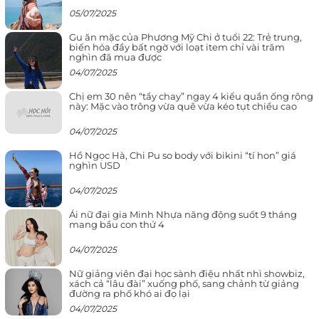
05/07/2025
Gu ăn mặc của Phương Mỹ Chi ở tuổi 22: Trẻ trung,
biến hóa đầy bất ngờ với loạt item chỉ vài trăm
nghìn đã mua được
04/07/2025
Chị em 30 nên “tẩy chay” ngay 4 kiểu quần ống rộng
này: Mặc vào trông vừa quê vừa kéo tụt chiều cao
04/07/2025
Hồ Ngọc Hà, Chi Pu so body với bikini “tí hon” giá
nghìn USD
04/07/2025
Ái nữ đại gia Minh Nhựa năng động suốt 9 tháng
mang bầu con thứ 4
04/07/2025
Nữ giảng viên đại học sành điệu nhất nhì showbiz,
xách cả “lâu đài” xuống phố, sang chảnh từ giảng
đường ra phố khó ai đọ lại
04/07/2025