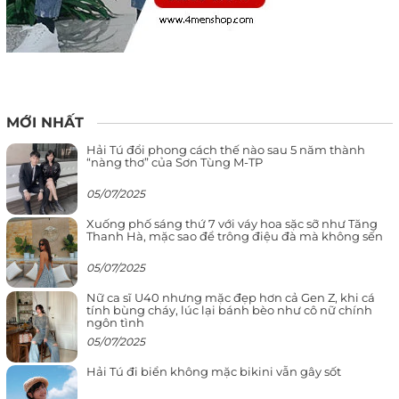
MỚI NHẤT
Hải Tú đổi phong cách thế nào sau 5 năm thành
“nàng thơ” của Sơn Tùng M-TP
05/07/2025
Xuống phố sáng thứ 7 với váy hoa sặc sỡ như Tăng
Thanh Hà, mặc sao để trông điệu đà mà không sến
05/07/2025
Nữ ca sĩ U40 nhưng mặc đẹp hơn cả Gen Z, khi cá
tính bùng cháy, lúc lại bánh bèo như cô nữ chính
ngôn tình
05/07/2025
Hải Tú đi biển không mặc bikini vẫn gây sốt