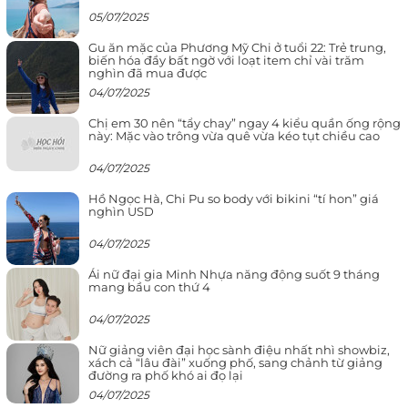
05/07/2025
Gu ăn mặc của Phương Mỹ Chi ở tuổi 22: Trẻ trung,
biến hóa đầy bất ngờ với loạt item chỉ vài trăm
nghìn đã mua được
04/07/2025
Chị em 30 nên “tẩy chay” ngay 4 kiểu quần ống rộng
này: Mặc vào trông vừa quê vừa kéo tụt chiều cao
04/07/2025
Hồ Ngọc Hà, Chi Pu so body với bikini “tí hon” giá
nghìn USD
04/07/2025
Ái nữ đại gia Minh Nhựa năng động suốt 9 tháng
mang bầu con thứ 4
04/07/2025
Nữ giảng viên đại học sành điệu nhất nhì showbiz,
xách cả “lâu đài” xuống phố, sang chảnh từ giảng
đường ra phố khó ai đọ lại
04/07/2025