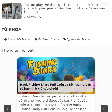
Tại sao giày thể thao giờ bị nhiều chị em “xếp xó” khi
mặc với quần jeans? Gái thanh lịch mê 3 kiểu này
hơn hẳn
03/07/2025
TỪ KHÓA
Áo Sơ Mi Nam
Áo Vest Nam
Quần Áo Nam
Thông tin nổi bật
Hack Fishing Diary Full Coin và Sò - game bắn
cá hay nhất trên Android
Fishing Diary là tựa game bắn cá hay nhất
dành cho Android được các bạn trẻ rất yêu
mến từ trước đến nay. Phiên bản hack
Fishing Diary Full Coin và Sò giúp các bạn