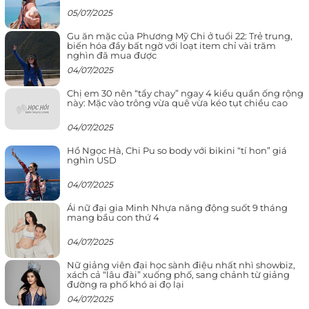
05/07/2025
Gu ăn mặc của Phương Mỹ Chi ở tuổi 22: Trẻ trung,
biến hóa đầy bất ngờ với loạt item chỉ vài trăm
nghìn đã mua được
04/07/2025
Chị em 30 nên “tẩy chay” ngay 4 kiểu quần ống rộng
này: Mặc vào trông vừa quê vừa kéo tụt chiều cao
04/07/2025
Hồ Ngọc Hà, Chi Pu so body với bikini “tí hon” giá
nghìn USD
04/07/2025
Ái nữ đại gia Minh Nhựa năng động suốt 9 tháng
mang bầu con thứ 4
04/07/2025
Nữ giảng viên đại học sành điệu nhất nhì showbiz,
xách cả “lâu đài” xuống phố, sang chảnh từ giảng
đường ra phố khó ai đọ lại
04/07/2025