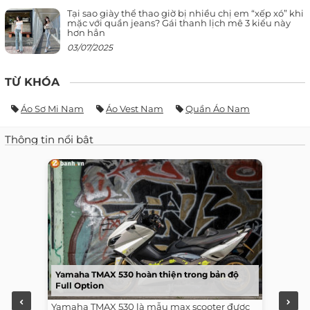
Tại sao giày thể thao giờ bị nhiều chị em “xếp xó” khi
mặc với quần jeans? Gái thanh lịch mê 3 kiểu này
hơn hẳn
03/07/2025
TỪ KHÓA
Áo Sơ Mi Nam
Áo Vest Nam
Quần Áo Nam
Thông tin nổi bật
Yamaha TMAX 530 hoàn thiện trong bản độ
Full Option
Yamaha TMAX 530 là mẫu max scooter được