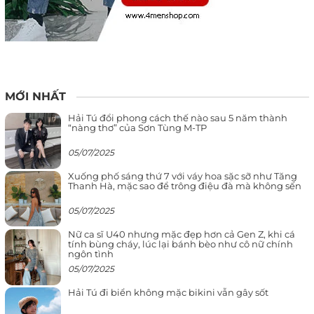
MỚI NHẤT
Hải Tú đổi phong cách thế nào sau 5 năm thành
“nàng thơ” của Sơn Tùng M-TP
05/07/2025
Xuống phố sáng thứ 7 với váy hoa sặc sỡ như Tăng
Thanh Hà, mặc sao để trông điệu đà mà không sến
05/07/2025
Nữ ca sĩ U40 nhưng mặc đẹp hơn cả Gen Z, khi cá
tính bùng cháy, lúc lại bánh bèo như cô nữ chính
ngôn tình
05/07/2025
Hải Tú đi biển không mặc bikini vẫn gây sốt