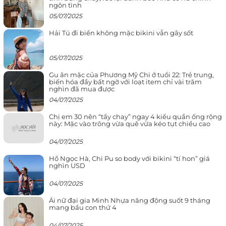
ngôn tình
05/07/2025
Hải Tú đi biển không mặc bikini vẫn gây sốt
05/07/2025
Gu ăn mặc của Phương Mỹ Chi ở tuổi 22: Trẻ trung,
biến hóa đầy bất ngờ với loạt item chỉ vài trăm
nghìn đã mua được
04/07/2025
Chị em 30 nên “tẩy chay” ngay 4 kiểu quần ống rộng
này: Mặc vào trông vừa quê vừa kéo tụt chiều cao
04/07/2025
Hồ Ngọc Hà, Chi Pu so body với bikini “tí hon” giá
nghìn USD
04/07/2025
Ái nữ đại gia Minh Nhựa năng động suốt 9 tháng
mang bầu con thứ 4
04/07/2025