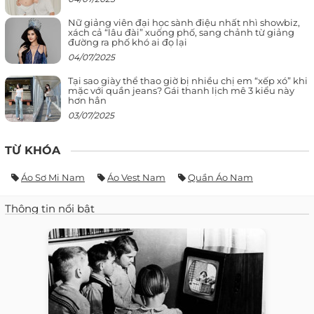
Nữ giảng viên đại học sành điệu nhất nhì showbiz,
xách cả “lâu đài” xuống phố, sang chảnh từ giảng
đường ra phố khó ai đọ lại
04/07/2025
Tại sao giày thể thao giờ bị nhiều chị em “xếp xó” khi
mặc với quần jeans? Gái thanh lịch mê 3 kiểu này
hơn hẳn
03/07/2025
TỪ KHÓA
Áo Sơ Mi Nam
Áo Vest Nam
Quần Áo Nam
Thông tin nổi bật