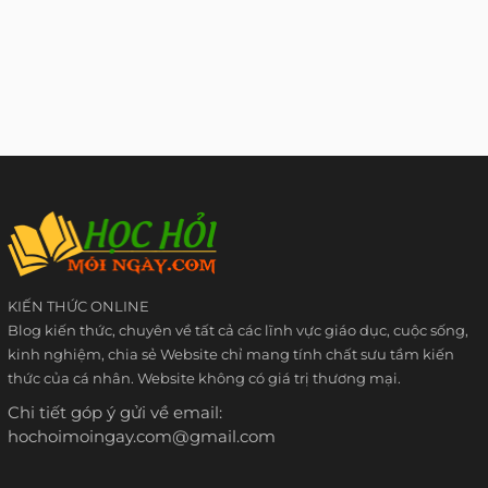
KIẾN THỨC ONLINE
Blog kiến thức, chuyên về tất cả các lĩnh vực giáo dục, cuộc sống,
kinh nghiệm, chia sẻ Website chỉ mang tính chất sưu tầm kiến
thức của cá nhân. Website không có giá trị thương mại.
Chi tiết góp ý gửi về email:
hochoimoingay.com@gmail.com