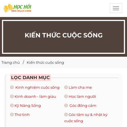
Toggl
navig
KIẾN THỨC CUỘC SỐNG
Trang chủ
Kiến thức cuộc sống
LỌC DANH MỤC
Kinh nghiệm cuộc sống
Làm cha mẹ
Kinh doanh - làm giàu
Học làm người
Kỹ Năng Sống
Góc đồng cảm
Thơ tình
Góc tâm sự & nhật ký
cuộc sống