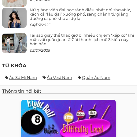
Nữ giảng viên đại học sành điệu nhất nhì showbiz,
xách cả “lâu đài” xuống phố, sang chảnh từ giảng
đường ra phố khó ai đọ lại
04/07/2025
Tại sao giày thể thao giờ bị nhiều chị em “xếp xó” khi
mặc với quần jeans? Gái thanh lịch mê 3 kiểu này
hơn hẳn
03/07/2025
TỪ KHÓA
Áo Sơ Mi Nam
Áo Vest Nam
Quần Áo Nam
Thông tin nổi bật