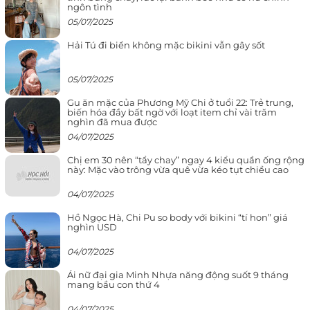
ngôn tình
05/07/2025
Hải Tú đi biển không mặc bikini vẫn gây sốt
05/07/2025
Gu ăn mặc của Phương Mỹ Chi ở tuổi 22: Trẻ trung,
biến hóa đầy bất ngờ với loạt item chỉ vài trăm
nghìn đã mua được
04/07/2025
Chị em 30 nên “tẩy chay” ngay 4 kiểu quần ống rộng
này: Mặc vào trông vừa quê vừa kéo tụt chiều cao
04/07/2025
Hồ Ngọc Hà, Chi Pu so body với bikini “tí hon” giá
nghìn USD
04/07/2025
Ái nữ đại gia Minh Nhựa năng động suốt 9 tháng
mang bầu con thứ 4
04/07/2025