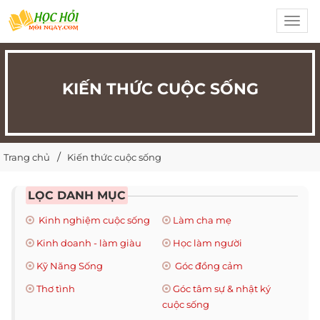
Toggl
navig
KIẾN THỨC CUỘC SỐNG
Trang chủ
Kiến thức cuộc sống
LỌC DANH MỤC
Kinh nghiệm cuộc sống
Làm cha mẹ
Kinh doanh - làm giàu
Học làm người
Kỹ Năng Sống
Góc đồng cảm
Thơ tình
Góc tâm sự & nhật ký
cuộc sống