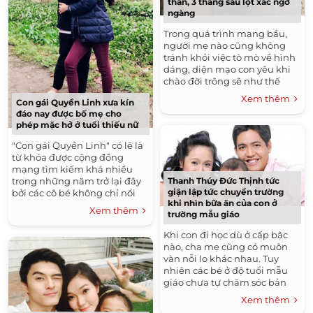
than, 3 tháng sau lột xác ngỡ
ngàng
Trong quá trình mang bầu,
người mẹ nào cũng không
tránh khỏi việc tò mò về hình
dáng, diện mạo con yêu khi
chào đời trông sẽ như thế
nào, giống mẹ hay giống bố,
Xem thêm
Con gái Quyền Linh xưa kín
đẹp đẽ ra sao? Bên cạnh...
đáo nay được bố mẹ cho
phép mặc hở ở tuổi thiếu nữ
"Con gái Quyền Linh" có lẽ là
từ khóa được cộng đồng
mạng tìm kiếm khá nhiều
Thanh Thúy Đức Thịnh tức
trong những năm trở lại đây
giận lập tức chuyển trường
bởi các cô bé không chỉ nổi
khi nhìn bữa ăn của con ở
tiếng vì là con của nam MC,
Xem thêm
trường mẫu giáo
diễn viên mà còn thu hút...
Khi con đi học dù ở cấp bậc
nào, cha mẹ cũng có muôn
vàn nỗi lo khác nhau. Tuy
nhiên các bé ở độ tuổi mẫu
giáo chưa tự chăm sóc bản
thân tốt nhất lại là lần đầu rời
Xem thêm
xa vòng tay mẹ có...