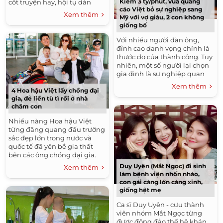
Kiếm 3 tỷ/phút, vua quảng
cốt truyện hay, hội tụ dàn
cáo Việt bỏ sự nghiệp sang
diễn viên đình đám cùng
Xem thêm
Mỹ với vợ giàu, 2 con không
những diễn biến hấp dẫn,...
giống bố
Với nhiều người đàn ông,
đỉnh cao danh vọng chính là
thước đo của thành công. Tuy
nhiên, một số người lại chọn
gia đình là sự nghiệp quan
trọng nhất. Trương Minh
Xem thêm
Cường chính là một trường...
4 Hoa hậu Việt lấy chồng đại
gia, đẻ liền tù tì rồi ở nhà
chăm con
Nhiều nàng Hoa hậu Việt
từng đăng quang đấu trường
sắc đẹp lớn trong nước và
quốc tế đã yên bề gia thất
bên các ông chồng đại gia.
Sau khi kết hôn, mỗi người có
Duy Uyên (Mắt Ngọc) đi sinh
Xem thêm
một lựa chọn riêng...
làm bệnh viện nhốn nháo,
con gái càng lớn càng xinh,
giống hệt mẹ
Ca sĩ Duy Uyên - cựu thành
viên nhóm Mắt Ngọc từng
được đông đảo thế hệ khán