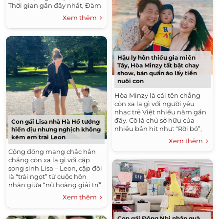
Thời gian gần đây nhất, Đàm
Vĩnh Hứng chính thức công
Xem thêm
khai cậu con trai ruột Polo...
Hậu ly hôn thiếu gia miền
Tây, Hòa Minzy tất bật chay
show, bán quần áo lấy tiền
nuôi con
Hòa Minzy là cái tên chẳng
còn xa lạ gì với người yêu
nhạc trẻ Việt nhiều năm gần
đây. Cô là chủ sở hữu của
Con gái Lisa nhà Hà Hồ tưởng
nhiều bản hit như: “Rời bỏ”,
hiền dịu nhưng nghịch không
“Không thể cùng nhau suốt
kém em trai Leon
Xem thêm
kiếp”…Cô cũng...
Cộng đồng mạng chắc hẳn
chẳng còn xa lạ gì với cặp
song sinh Lisa – Leon, cặp đôi
là “trái ngọt” từ cuộc hôn
nhân giữa “nữ hoàng giải trí”
Hồ Ngọc Hà và nam diễn viên
Xem thêm
Kim Lý. ...
Con gái Đông Nhi nhận quà