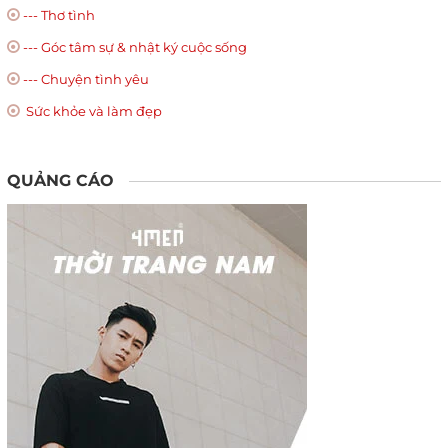
--- Thơ tình
--- Góc tâm sự & nhật ký cuộc sống
--- Chuyện tình yêu
Sức khỏe và làm đẹp
QUẢNG CÁO