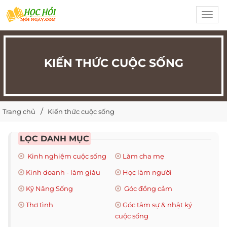
Toggl
navig
KIẾN THỨC CUỘC SỐNG
Trang chủ
Kiến thức cuộc sống
LỌC DANH MỤC
Kinh nghiệm cuộc sống
Làm cha mẹ
Kinh doanh - làm giàu
Học làm người
Kỹ Năng Sống
Góc đồng cảm
Thơ tình
Góc tâm sự & nhật ký
cuộc sống