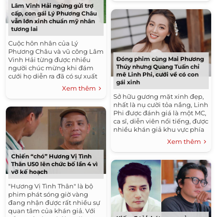
Lâm Vinh Hải ngừng gửi trợ
cấp, con gái Lý Phương Châu
vẫn lớn xinh chuẩn mỹ nhân
tương lai
Cuộc hôn nhân của Lý
Phương Châu và vũ công Lâm
Đóng phim cùng Mai Phương
Vinh Hải từng được nhiều
Thúy nhưng Quang Tuấn chỉ
người chúc mừng khi đám
mê Linh Phi, cưới về có con
cưới họ diễn ra đã có sự xuất
gái xinh
hiện của thiên thần nhỏ Kỳ Kỳ
Xem thêm
chứng kiến. Cô bé...
Sở hữu gương mặt xinh đẹp,
nhất là nụ cười tỏa nắng, Linh
Phi được đánh giá là một MC,
ca sĩ, diễn viên nổi tiếng, được
nhiều khán giả khu vực phía
Nam yêu mến. Cũng chính vì
Xem thêm
vẻ đẹp...
Chiến “chó” Hương Vị Tình
Thân U50 lên chức bố lần 4 vì
vỡ kế hoạch
"Hương Vị Tình Thân" là bộ
phim phát sóng giờ vàng
đang nhận được rất nhiều sự
quan tâm của khán giả. Với