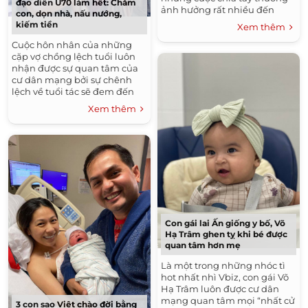
đạo diễn U70 làm hết: Chăm
ảnh hưởng rất nhiều đến
con, dọn nhà, nấu nướng,
những đứa trẻ. Tuy nhiên,
kiếm tiền
Xem thêm
cũng có một số cặp cha mẹ...
Cuộc hôn nhân của những
cặp vợ chồng lệch tuổi luôn
nhận được sự quan tâm của
cư dân mạng bởi sự chênh
lệch về tuổi tác sẽ đem đến
nhiều bất cập trong việc nuôi
Xem thêm
dạy con. Tuy nhiên...
Con gái lai Ấn giống y bố, Võ
Hạ Trâm ghen tỵ khi bé được
quan tâm hơn mẹ
Là một trong những nhóc tì
hot nhất nhì Vbiz, con gái Võ
Hạ Trâm luôn được cư dân
mạng quan tâm mọi “nhất cử
3 con sao Việt chào đời bằng