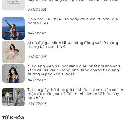
04/07/2025
Hồ Ngọc Hà, Chi Pu so body với bikini “tí hon” giá
nghìn USD
04/07/2025
Ái nữ đại gia Minh Nhựa năng động suốt 9 tháng
mang bầu con thứ 4
04/07/2025
Nữ giảng viên đại học sành điệu nhất nhì showbiz,
xách cả “lâu đài” xuống phố, sang chảnh từ giảng
đường ra phố khó ai đọ lại
04/07/2025
Tại sao giày thể thao giờ bị nhiều chị em “xếp xó” khi
mặc với quần jeans? Gái thanh lịch mê 3 kiểu này
hơn hẳn
03/07/2025
TỪ KHÓA