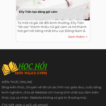
Elly Trần tạo dáng gợi cảm
Từ một cô gái rất đỗi bình thường, Elly Trần
"lột xác" thành thiếu nữ gợi cảm và trở thành
hot girl nổi tiếng nhất khu vực Đông Nam Á.
Xem thêm
KIẾN THỨC ONLINE
Blog kiến thức, chuyên về tất cả các lĩnh vực giáo dục, cuộc sống,
kinh nghiệm, chia sẻ Website chỉ mang tính chất sưu tầm kiến
thức của cá nhân. Website không có giá trị thương mại.
Chi tiết góp ý gửi về email: