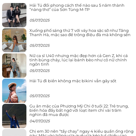
Hải Tú đổi phong cách thế nào sau 5 năm thành
“nàng thơ” của Sơn Tùng M-TP
05/07/2025
Xuống phố sáng thứ 7 với váy hoa sặc sỡ như Tăng
Thanh Hà, mặc sao để trông điệu đà mà không sến
05/07/2025
Nữ ca sĩ U40 nhưng mặc đẹp hơn cả Gen Z, khi cá
tính bùng cháy, lúc lại bánh bèo như cô nữ chính
ngôn tình
05/07/2025
Hải Tú đi biển không mặc bikini vẫn gây sốt
05/07/2025
Gu ăn mặc của Phương Mỹ Chi ở tuổi 22: Trẻ trung,
biến hóa đầy bất ngờ với loạt item chỉ vài trăm
nghìn đã mua được
04/07/2025
Chị em 30 nên “tẩy chay” ngay 4 kiểu quần ống rộng
này: Mặc vào trông vừa quê vừa kéo tụt chiều cao