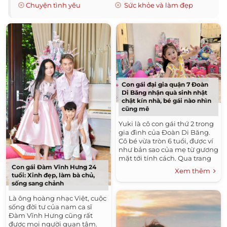
Chuyện tình yêu
Sức khỏe và làm đẹp
Con gái đại gia quận 7 Đoàn
Di Băng nhận quà sinh nhật
chật kín nhà, bé gái nào nhìn
cũng mê
Yuki là cô con gái thứ 2 trong
gia đình của Đoàn Di Băng.
Cô bé vừa tròn 6 tuổi, được ví
như bản sao của mẹ từ gương
mặt tới tính cách. Qua trang
cá nhân của nữ đại gia,
Con gái Đàm Vĩnh Hưng 24
Xem thêm
không khó nhận ra...
tuổi: Xinh đẹp, làm bà chủ,
sống sang chảnh
Là ông hoàng nhạc Việt, cuộc
sống đời tư của nam ca sĩ
Đàm Vĩnh Hưng cũng rất
được mọi người quan tâm.