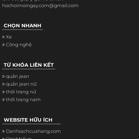
hochoimoingay.com@gmail.com
CHỌN NHANH
Xe
Công nghệ
TỪ KHÓA LIÊN KẾT
quần jean
quần jean nữ
thời trang nữ
thời trang nam
WEBSITE HỮU ÍCH
Danhsachcuahang.com
OneMall.vn