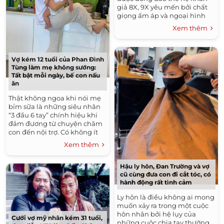
giả 8X, 9X yêu mến bởi chất
giọng ấm áp và ngoại hình
xinh xắn. Năm 2010, nữ ca sĩ
Xem thêm
quyết định dừng hoạt...
Vợ kém 12 tuổi của Phan Đình
Tùng làm mẹ không sướng:
Tất bật mỗi ngày, bế con nấu
ăn
Thật không ngoa khi nói mẹ
bỉm sữa là những siêu nhân
“3 đầu 6 tay” chính hiệu khi
đảm đương từ chuyện chăm
con đến nội trợ. Có không ít
khoảnh khắc chị em bỉm sữa
Xem thêm
phải đồng thời...
Hậu ly hôn, Đan Trường và vợ
cũ cùng đưa con đi cắt tóc, có
hành động rất tình cảm
Ly hôn là điều không ai mong
muốn xảy ra trong một cuộc
hôn nhân bởi hệ lụy của
Cưới vợ mỹ nhân kém 31 tuổi,
những cuộc chia tay thường