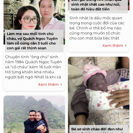
sinh nhật chất cao như núi,
toàn đồ hiệu đắt tiền
Sinh nhật là dấu mốc quan
trọng trong cuộc đời của các
bé. Chính vì thế bố mẹ nào
cũng mong muốn tổ chức
Làm mẹ sau mối tình chú
cho con một bữa tiệc thật
cháu, vợ Quách Ngọc Tuyên
hoành tráng. Thế nhưng niềm
làm cỗ cúng căn 3 tuổi cho
Xem thêm
con gái rất thịnh soạn
vui đối với các con đơn giản...
Chuyện tình "ông chú" sinh
năm 1984 Quách Ngọc Tuyên
và "cô cháu" kém 16 tuổi Hân
Hồ từng khiến khá nhiều
người bất ngờ. Nhất là khi cả
hai có con gái trước khi đăng
Xem thêm
ký kết hôn và hiện giờ...
Bé sơ sinh chào đời đen như