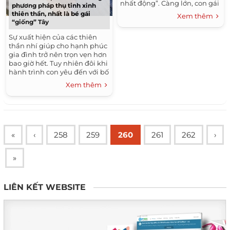
nhất động”. Càng lớn, con gái
phương pháp thụ tinh xinh
Võ Hạ Trâm càng được mẹ
thiên thần, nhất là bé gái
Xem thêm
chăm chút hơn về diện...
“giống” Tây
Sự xuất hiện của các thiên
thần nhí giúp cho hạnh phúc
gia đình trở nên trọn vẹn hơn
bao giờ hết. Tuy nhiên đôi khi
hành trình con yêu đến với bố
mẹ của một số gia đình sao
Xem thêm
Việt không...
«
‹
258
259
260
261
262
›
»
LIÊN KẾT WEBSITE