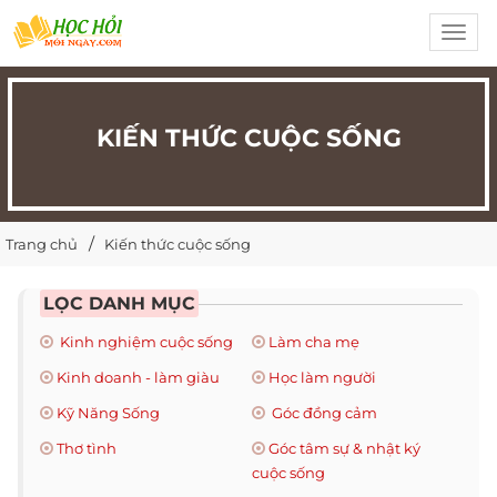
Toggl
navig
KIẾN THỨC CUỘC SỐNG
Trang chủ
Kiến thức cuộc sống
LỌC DANH MỤC
Kinh nghiệm cuộc sống
Làm cha mẹ
Kinh doanh - làm giàu
Học làm người
Kỹ Năng Sống
Góc đồng cảm
Thơ tình
Góc tâm sự & nhật ký
cuộc sống