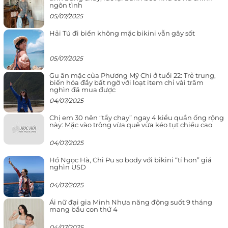
ngôn tình
05/07/2025
Hải Tú đi biển không mặc bikini vẫn gây sốt
05/07/2025
Gu ăn mặc của Phương Mỹ Chi ở tuổi 22: Trẻ trung,
biến hóa đầy bất ngờ với loạt item chỉ vài trăm
nghìn đã mua được
04/07/2025
Chị em 30 nên “tẩy chay” ngay 4 kiểu quần ống rộng
này: Mặc vào trông vừa quê vừa kéo tụt chiều cao
04/07/2025
Hồ Ngọc Hà, Chi Pu so body với bikini “tí hon” giá
nghìn USD
04/07/2025
Ái nữ đại gia Minh Nhựa năng động suốt 9 tháng
mang bầu con thứ 4
04/07/2025