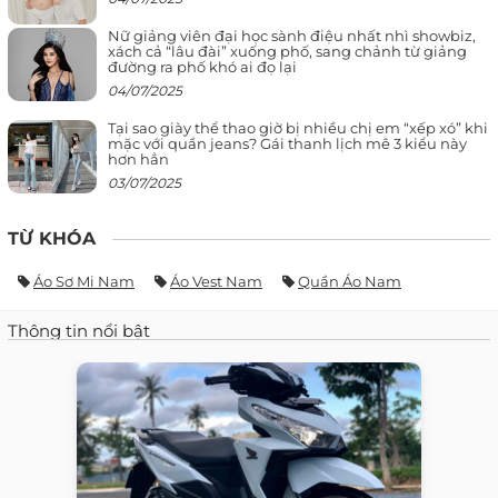
Nữ giảng viên đại học sành điệu nhất nhì showbiz,
xách cả “lâu đài” xuống phố, sang chảnh từ giảng
đường ra phố khó ai đọ lại
04/07/2025
Tại sao giày thể thao giờ bị nhiều chị em “xếp xó” khi
mặc với quần jeans? Gái thanh lịch mê 3 kiểu này
hơn hẳn
03/07/2025
TỪ KHÓA
Áo Sơ Mi Nam
Áo Vest Nam
Quần Áo Nam
Thông tin nổi bật