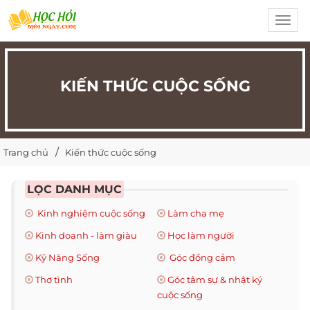
Toggl
navig
KIẾN THỨC CUỘC SỐNG
Trang chủ
Kiến thức cuộc sống
LỌC DANH MỤC
Kinh nghiệm cuộc sống
Làm cha mẹ
Kinh doanh - làm giàu
Học làm người
Kỹ Năng Sống
Góc đồng cảm
Thơ tình
Góc tâm sự & nhật ký
cuộc sống