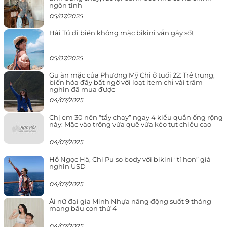
ngôn tình
05/07/2025
Hải Tú đi biển không mặc bikini vẫn gây sốt
05/07/2025
Gu ăn mặc của Phương Mỹ Chi ở tuổi 22: Trẻ trung,
biến hóa đầy bất ngờ với loạt item chỉ vài trăm
nghìn đã mua được
04/07/2025
Chị em 30 nên “tẩy chay” ngay 4 kiểu quần ống rộng
này: Mặc vào trông vừa quê vừa kéo tụt chiều cao
04/07/2025
Hồ Ngọc Hà, Chi Pu so body với bikini “tí hon” giá
nghìn USD
04/07/2025
Ái nữ đại gia Minh Nhựa năng động suốt 9 tháng
mang bầu con thứ 4
04/07/2025