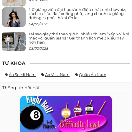
Nữ giảng viên đại học sành điệu nhất nhì showbiz,
xách cả “lâu đài” xuống phố, sang chảnh từ giảng
đường ra phố khó ai đọ lại
04/07/2025
Tại sao giày thể thao giờ bị nhiều chị em “xếp xó” khi
mặc với quần jeans? Gái thanh lịch mê 3 kiểu này
hơn hẳn
03/07/2025
TỪ KHÓA
Áo Sơ Mi Nam
Áo Vest Nam
Quần Áo Nam
Thông tin nổi bật