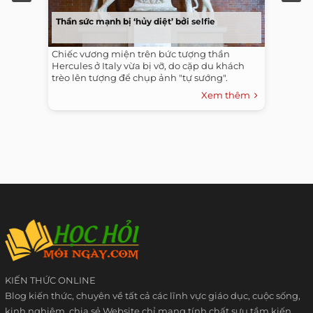
Thần sức mạnh bị ‘hủy diệt’ bởi selfie
Chiếc vương miện trên bức tượng thần
Hercules ở Italy vừa bị vỡ, do cặp du khách
trèo lên tượng để chụp ảnh "tự sướng".
Xem thêm
KIẾN THỨC ONLINE
Blog kiến thức, chuyên về tất cả các lĩnh vực giáo dục, cuộc sống,
kinh nghiệm, chia sẻ Website chỉ mang tính chất sưu tầm kiến