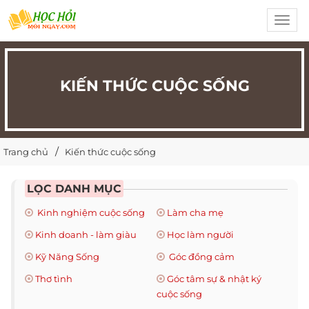
Toggl
navig
KIẾN THỨC CUỘC SỐNG
Trang chủ
Kiến thức cuộc sống
LỌC DANH MỤC
Kinh nghiệm cuộc sống
Làm cha mẹ
Kinh doanh - làm giàu
Học làm người
Kỹ Năng Sống
Góc đồng cảm
Thơ tình
Góc tâm sự & nhật ký
cuộc sống