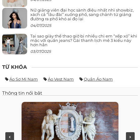
Nữ giảng viên đại học sành điệu nhất nhì showbiz,
xách cả “lâu đài” xuống phố, sang chảnh từ giảng
đường ra phố khó ai đọ lại
04/07/2025
Tại sao giày thể thao giờ bị nhiều chị em “xếp xó” khi
mặc với quần jeans? Gái thanh lịch mê 3 kiểu này
hơn hẳn
03/07/2025
TỪ KHÓA
Áo Sơ Mi Nam
Áo Vest Nam
Quần Áo Nam
Thông tin nổi bật