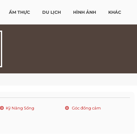
ẨM THỰC
DU LỊCH
HÌNH ẢNH
KHÁC
Kỹ Năng Sống
Góc đồng cảm