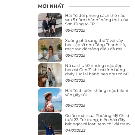
MỚI NHẤT
Hải Tú đổi phong cách thế nào
sau 5 năm thành “nàng thơ” của
Sơn Tùng M-TP
05/07/2025
Xuống phố sáng thứ 7 với váy
hoa sặc sỡ như Tăng Thanh Hà,
mặc sao để trông điệu đà mà
không sến
05/07/2025
Nữ ca sĩ U40 nhưng mặc đẹp
hơn cả Gen Z, khi cá tính bùng
cháy, lúc lại bánh bèo như cô nữ
chính ngôn tình
05/07/2025
Hải Tú đi biển không mặc bikini
vẫn gây sốt
05/07/2025
Gu ăn mặc của Phương Mỹ Chi ở
tuổi 22: Trẻ trung, biến hóa đầy
bất ngờ với loạt item chỉ vài trăm
nghìn đã mua được
04/07/2025