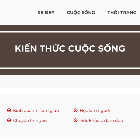
XE ĐẸP
CUỘC SỐNG
THỜI TRANG
KIẾN THỨC CUỘC SỐNG
Kinh doanh - làm giàu
Học làm người
c
Chuyện tình yêu
Sức khỏe và làm đẹp