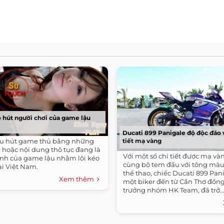
ò hút người chơi của game lậu
Ducati 899 Panigale độ độc đáo 
hu hút game thủ bằng những
tiết mạ vàng
 hoặc nội dung thô tục đang là
Với một số chi tiết được mạ vàn
hính của game lậu nhằm lôi kéo
cùng bộ tem đấu với tông màu
ại Việt Nam.
thể thao, chiếc Ducati 899 Pan
Xem thêm
một biker đến từ Cần Thơ đồng 
trưởng nhóm HK Team, đã trở..