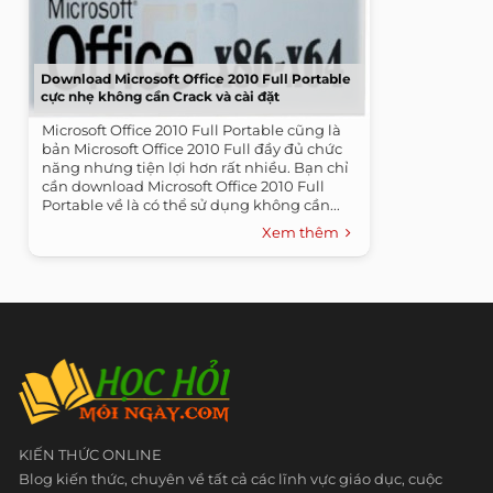
Download Microsoft Office 2010 Full Portable
cực nhẹ không cần Crack và cài đặt
Microsoft Office 2010 Full Portable cũng là
bản Microsoft Office 2010 Full đầy đủ chức
năng nhưng tiện lợi hơn rất nhiều. Bạn chỉ
cần download Microsoft Office 2010 Full
Portable về là có thể sử dụng không cần...
Xem thêm
KIẾN THỨC ONLINE
Blog kiến thức, chuyên về tất cả các lĩnh vực giáo dục, cuộc