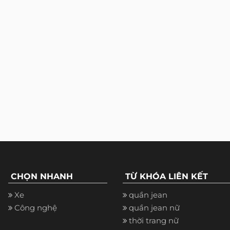
CHỌN NHANH
TỪ KHÓA LIÊN KẾT
Xe
quần jean
Công nghệ
quần jean nữ
thời trang nữ