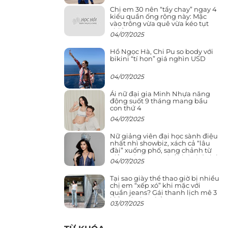
Chị em 30 nên “tẩy chay” ngay 4
kiểu quần ống rộng này: Mặc
vào trông vừa quê vừa kéo tụt
chiều cao
04/07/2025
Hồ Ngọc Hà, Chi Pu so body với
bikini “tí hon” giá nghìn USD
04/07/2025
Ái nữ đại gia Minh Nhựa năng
động suốt 9 tháng mang bầu
con thứ 4
04/07/2025
Nữ giảng viên đại học sành điệu
nhất nhì showbiz, xách cả “lâu
đài” xuống phố, sang chảnh từ
giảng đường ra phố khó ai đọ lại
04/07/2025
Tại sao giày thể thao giờ bị nhiều
chị em “xếp xó” khi mặc với
quần jeans? Gái thanh lịch mê 3
kiểu này hơn hẳn
03/07/2025