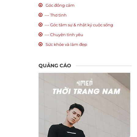
Góc đồng cảm
--- Thơ tình
--- Góc tâm sự & nhật ký cuộc sống
--- Chuyện tình yêu
Sức khỏe và làm đẹp
QUẢNG CÁO