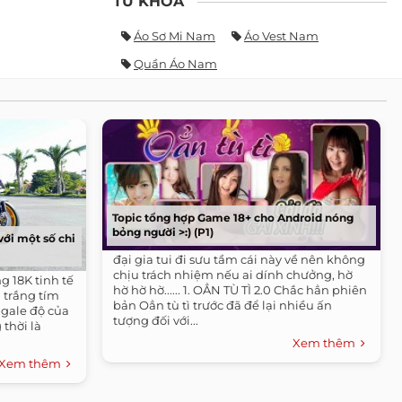
TỪ KHÓA
Áo Sơ Mi Nam
Áo Vest Nam
Quần Áo Nam
Topic tổng hợp Game 18+ cho Android nóng
bỏng người >:) (P1)
với một số chi
đại gia tui đi sưu tầm cái này về nên không
chịu trách nhiệm nếu ai dính chưởng, hờ
g 18K tinh tế
hờ hờ hờ...... 1. OẲN TÙ TÌ 2.0 Chắc hẳn phiên
 trắng tím
bản Oẳn tù tì trước đã để lại nhiều ấn
igale độ của
tượng đối với...
thời là
.
Xem thêm
Xem thêm