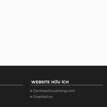
WEBSITE HỮU ÍCH
Danhsachcuahang.com
OneMall.vn