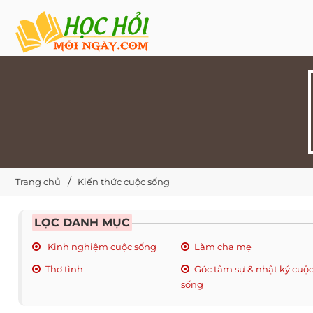
Trang chủ
Kiến thức cuộc sống
LỌC DANH MỤC
Kinh nghiệm cuộc sống
Làm cha mẹ
Thơ tình
Góc tâm sự & nhật ký cuộ
sống