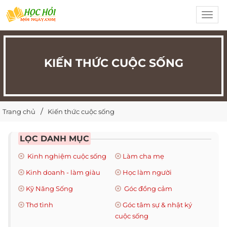
Toggl
navig
KIẾN THỨC CUỘC SỐNG
Trang chủ
Kiến thức cuộc sống
LỌC DANH MỤC
Kinh nghiệm cuộc sống
Làm cha mẹ
Kinh doanh - làm giàu
Học làm người
Kỹ Năng Sống
Góc đồng cảm
Thơ tình
Góc tâm sự & nhật ký
cuộc sống