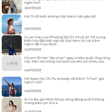
ngôn tình
05/07/2025
Hải Tú đi biển không mặc bikini vẫn gây sốt
05/07/2025
Gu ăn mặc của Phương Mỹ Chi ở tuổi 22: Trẻ trung,
biến hóa đầy bất ngờ với loạt item chỉ vài trăm
nghìn đã mua được
04/07/2025
Chị em 30 nên “tẩy chay” ngay 4 kiểu quần ống rộng
này: Mặc vào trông vừa quê vừa kéo tụt chiều cao
04/07/2025
Hồ Ngọc Hà, Chi Pu so body với bikini “tí hon” giá
nghìn USD
04/07/2025
Ái nữ đại gia Minh Nhựa năng động suốt 9 tháng
mang bầu con thứ 4
04/07/2025