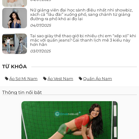
Nữ giảng viên đại học sành điệu nhất nhì showbiz,
xách cả “lâu đài” xuống phố, sang chảnh từ giảng
đường ra phố khó ai đọ lại
04/07/2025
Tại sao giày thể thao giờ bị nhiều chị em “xếp xó” khi
mặc với quần jeans? Gái thanh lịch mê 3 kiểu này
hơn hẳn
03/07/2025
TỪ KHÓA
Áo Sơ Mi Nam
Áo Vest Nam
Quần Áo Nam
Thông tin nổi bật