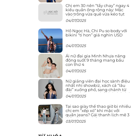
Chị em 30 nên “tẩy chay” ngay 4
kiểu quần ống rộng này: Mặc
vào trông vừa quê vừa kéo tụt
chiều cao
04/07/2025
Hồ Ngọc Hà, Chi Pu so body với
bikini “tí hon” giá nghìn USD
04/07/2025
Ái nữ đại gia Minh Nhựa năng
động suốt 9 tháng mang bầu
con thứ 4
04/07/2025
Nữ giảng viên đại học sành điệu
nhất nhì showbiz, xách cả “lâu
đài” xuống phố, sang chảnh từ
giảng đường ra phố khó ai đọ lại
04/07/2025
Tại sao giày thể thao giờ bị nhiều
chị em “xếp xó” khi mặc với
quần jeans? Gái thanh lịch mê 3
kiểu này hơn hẳn
03/07/2025