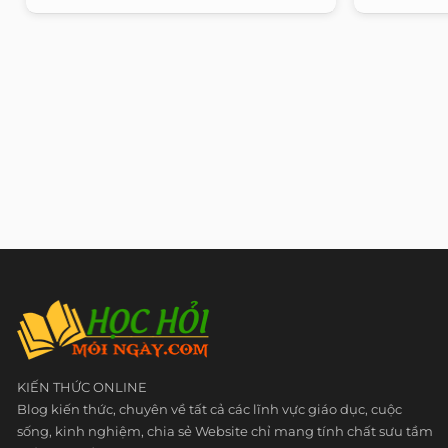
KIẾN THỨC ONLINE
Blog kiến thức, chuyên về tất cả các lĩnh vực giáo dục, cuộc
sống, kinh nghiệm, chia sẻ Website chỉ mang tính chất sưu tầm