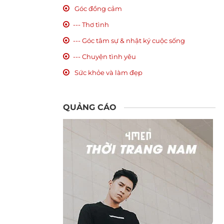
Góc đồng cảm
--- Thơ tình
--- Góc tâm sự & nhật ký cuộc sống
--- Chuyện tình yêu
Sức khỏe và làm đẹp
QUẢNG CÁO