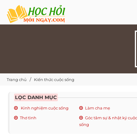
Trang chủ
Kiến thức cuộc sống
LỌC DANH MỤC
Kinh nghiệm cuộc sống
Làm cha mẹ
Thơ tình
Góc tâm sự & nhật ký cuộ
sống