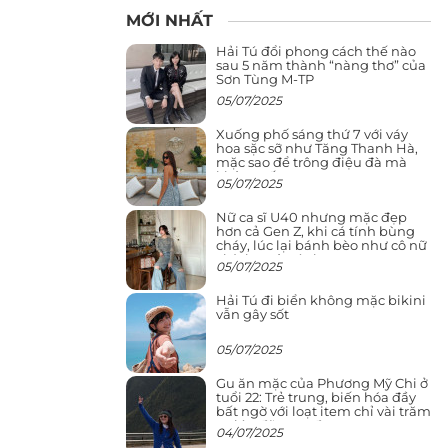
MỚI NHẤT
Hải Tú đổi phong cách thế nào
sau 5 năm thành “nàng thơ” của
Sơn Tùng M-TP
05/07/2025
Xuống phố sáng thứ 7 với váy
hoa sặc sỡ như Tăng Thanh Hà,
mặc sao để trông điệu đà mà
không sến
05/07/2025
Nữ ca sĩ U40 nhưng mặc đẹp
hơn cả Gen Z, khi cá tính bùng
cháy, lúc lại bánh bèo như cô nữ
chính ngôn tình
05/07/2025
Hải Tú đi biển không mặc bikini
vẫn gây sốt
05/07/2025
Gu ăn mặc của Phương Mỹ Chi ở
tuổi 22: Trẻ trung, biến hóa đầy
bất ngờ với loạt item chỉ vài trăm
nghìn đã mua được
04/07/2025