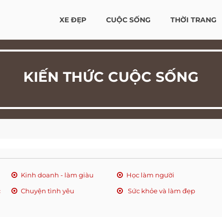
XE ĐẸP
CUỘC SỐNG
THỜI TRANG
KIẾN THỨC CUỘC SỐNG
Kinh doanh - làm giàu
Học làm người
c
Chuyện tình yêu
Sức khỏe và làm đẹp