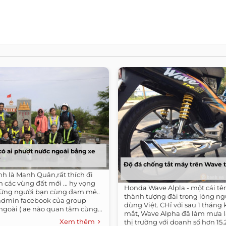
ó ai phượt nước ngoài bằng xe
?
Độ đá chống tắt máy trên Wave t
h là Mạnh Quân,rất thích đi
n các vùng đất mới ... hy vọng
Honda Wave Alpla - một cái tên
ững người bạn cùng đam mê..
thành tượng đài trong lòng ng
admin facebook của group
dùng Việt. CHỉ với sau 1 tháng 
goài ( ae nào quan tâm cùng...
mắt, Wave Alpha đã làm mưa l
Xem thêm
thị trường với doanh số hơn 15.2