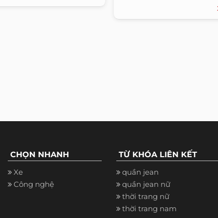
CHỌN NHANH
TỪ KHÓA LIÊN KẾT
Xe
quần jean
Công nghệ
quần jean nữ
thời trang nữ
thời trang nam