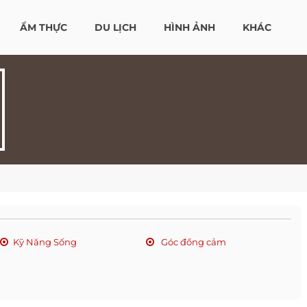
ẨM THỰC
DU LỊCH
HÌNH ẢNH
KHÁC
Kỹ Năng Sống
Góc đồng cảm