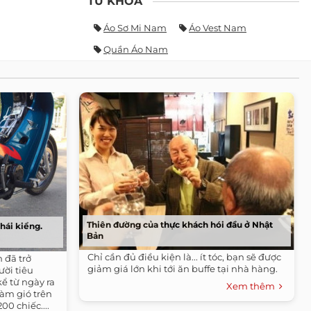
TỪ KHÓA
Áo Sơ Mi Nam
Áo Vest Nam
Quần Áo Nam
Thiên đường của thực khách hói đầu ở Nhật
hái kiểng.
Bản
Chỉ cần đủ điều kiện là... ít tóc, bạn sẽ được
 đã trở
giảm giá lớn khi tới ăn buffe tại nhà hàng.
ười tiêu
kể từ ngày ra
Xem thêm
àm gió trên
00 chiếc....