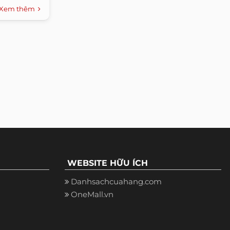
Xem thêm
WEBSITE HỮU ÍCH
Danhsachcuahang.com
OneMall.vn