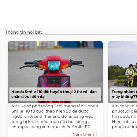
Thông tin nổi bật
Honda Smile 110 độ: huyền thoại 2 thì với dàn
Trong nhóm c
chân siêu hiện đại
máy không?
Mẫu xe số phổ thông 2 thì mang tên Honda
Xin chào mìn
Smile 110 từ cuối thập niên 90 đã được
phượt ,đi đế
người chơi xe ở Thailand độ lại bằng việc
tìm được nh
trang bị khá nhiều món đồ chơi kiểng ,
Hiện mh là 
chúng ta cùng xem qua chiếc Smile 110...
phượt nước n
Xem thêm