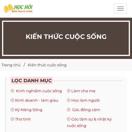
Toggl
navig
KIẾN THỨC CUỘC SỐNG
Trang chủ
Kiến thức cuộc sống
LỌC DANH MỤC
Kinh nghiệm cuộc sống
Làm cha mẹ
Kinh doanh - làm giàu
Học làm người
Kỹ Năng Sống
Góc đồng cảm
Thơ tình
Góc tâm sự & nhật ký
cuộc sống