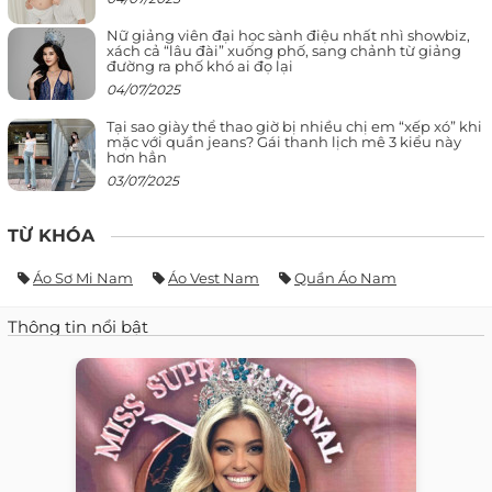
Nữ giảng viên đại học sành điệu nhất nhì showbiz,
xách cả “lâu đài” xuống phố, sang chảnh từ giảng
đường ra phố khó ai đọ lại
04/07/2025
Tại sao giày thể thao giờ bị nhiều chị em “xếp xó” khi
mặc với quần jeans? Gái thanh lịch mê 3 kiểu này
hơn hẳn
03/07/2025
TỪ KHÓA
Áo Sơ Mi Nam
Áo Vest Nam
Quần Áo Nam
Thông tin nổi bật