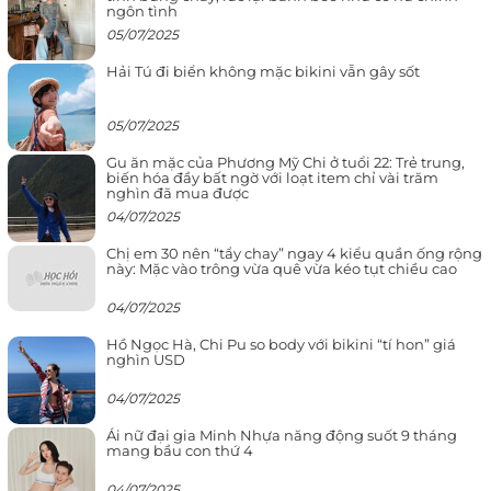
ngôn tình
05/07/2025
Hải Tú đi biển không mặc bikini vẫn gây sốt
05/07/2025
Gu ăn mặc của Phương Mỹ Chi ở tuổi 22: Trẻ trung,
biến hóa đầy bất ngờ với loạt item chỉ vài trăm
nghìn đã mua được
04/07/2025
Chị em 30 nên “tẩy chay” ngay 4 kiểu quần ống rộng
này: Mặc vào trông vừa quê vừa kéo tụt chiều cao
04/07/2025
Hồ Ngọc Hà, Chi Pu so body với bikini “tí hon” giá
nghìn USD
04/07/2025
Ái nữ đại gia Minh Nhựa năng động suốt 9 tháng
mang bầu con thứ 4
04/07/2025