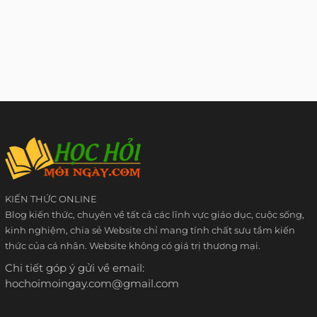
KIẾN THỨC ONLINE
Blog kiến thức, chuyên về tất cả các lĩnh vực giáo dục, cuộc sống,
kinh nghiệm, chia sẻ Website chỉ mang tính chất sưu tầm kiến
thức của cá nhân. Website không có giá trị thương mại.
Chi tiết góp ý gửi về email:
hochoimoingay.com@gmail.com