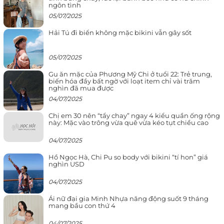
ngôn tình
05/07/2025
Hải Tú đi biển không mặc bikini vẫn gây sốt
05/07/2025
Gu ăn mặc của Phương Mỹ Chi ở tuổi 22: Trẻ trung,
biến hóa đầy bất ngờ với loạt item chỉ vài trăm
nghìn đã mua được
04/07/2025
Chị em 30 nên “tẩy chay” ngay 4 kiểu quần ống rộng
này: Mặc vào trông vừa quê vừa kéo tụt chiều cao
04/07/2025
Hồ Ngọc Hà, Chi Pu so body với bikini “tí hon” giá
nghìn USD
04/07/2025
Ái nữ đại gia Minh Nhựa năng động suốt 9 tháng
mang bầu con thứ 4
04/07/2025