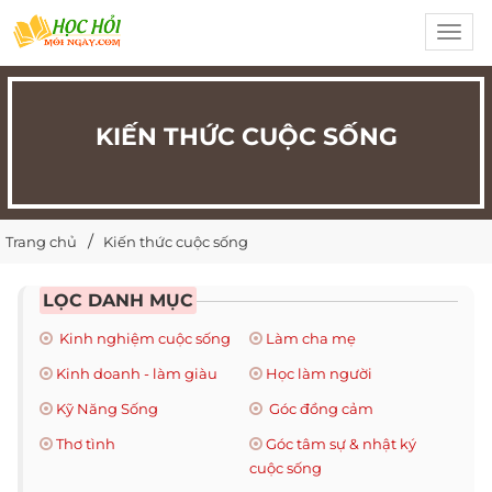
Toggl
navig
KIẾN THỨC CUỘC SỐNG
Trang chủ
Kiến thức cuộc sống
LỌC DANH MỤC
Kinh nghiệm cuộc sống
Làm cha mẹ
Kinh doanh - làm giàu
Học làm người
Kỹ Năng Sống
Góc đồng cảm
Thơ tình
Góc tâm sự & nhật ký
cuộc sống