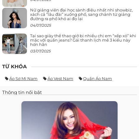
Nữ giảng viên đại học sành điệu nhất nhì showbiz,
xách cả “lâu đài” xuống phố, sang chảnh từ giảng
đường ra phố khó ai đọ lại
04/07/2025
Tại sao giày thể thao giờ bị nhiều chị em “xếp xó” khi
mặc với quần jeans? Gái thanh lịch mê 3 kiểu này
hơn hẳn
03/07/2025
TỪ KHÓA
Áo Sơ Mi Nam
Áo Vest Nam
Quần Áo Nam
Thông tin nổi bật