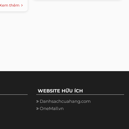
Xem thêm
WEBSITE HỮU ÍCH
Danhsachcuahang.com
OneMall.vn