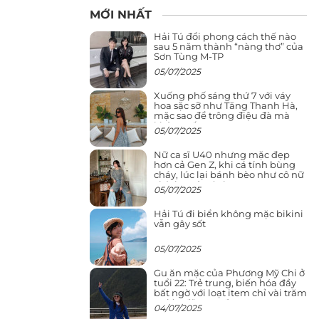
MỚI NHẤT
Hải Tú đổi phong cách thế nào
sau 5 năm thành “nàng thơ” của
Sơn Tùng M-TP
05/07/2025
Xuống phố sáng thứ 7 với váy
hoa sặc sỡ như Tăng Thanh Hà,
mặc sao để trông điệu đà mà
không sến
05/07/2025
Nữ ca sĩ U40 nhưng mặc đẹp
hơn cả Gen Z, khi cá tính bùng
cháy, lúc lại bánh bèo như cô nữ
chính ngôn tình
05/07/2025
Hải Tú đi biển không mặc bikini
vẫn gây sốt
05/07/2025
Gu ăn mặc của Phương Mỹ Chi ở
tuổi 22: Trẻ trung, biến hóa đầy
bất ngờ với loạt item chỉ vài trăm
nghìn đã mua được
04/07/2025