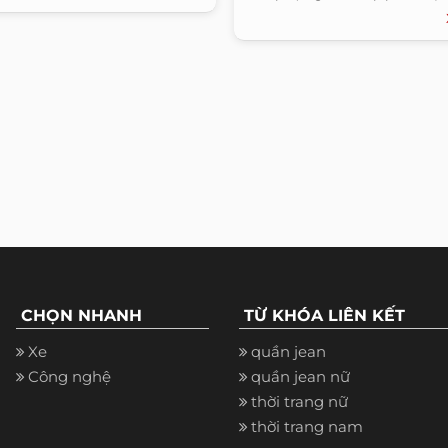
CHỌN NHANH
TỪ KHÓA LIÊN KẾT
Xe
quần jean
Công nghệ
quần jean nữ
thời trang nữ
thời trang nam