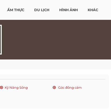
ẨM THỰC
DU LỊCH
HÌNH ẢNH
KHÁC
Kỹ Năng Sống
Góc đồng cảm