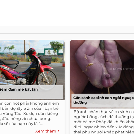
niềm đam mê bất tận
Cận cảnh ca sinh con ngôi ngược
thường
n còn hot phải không anh em
1 bản độ Style Zin của 1 bạn trẻ
Bộ ảnh chân thực về ca sinh c
ịa Vũng Tàu. Xe dọn dàn kiểng
ngược bằng cách đẻ thường tạ
6, đầu nòng zin chưa bung.
một bà mẹ Pháp đã khiến khôn
 sẽ của bạn này là “...
đi từ ngạc nhiên đến xúc động.
Xem thêm
thai phụ người Pháp phát hiện.