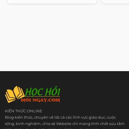
KIẾN THỨC ONLINE
Blog kiến thức, chuyên về tất cả các lĩnh vực giáo dục, cuộc
sống, kinh nghiệm, chia sẻ Website chỉ mang tính chất sưu tầm