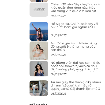
Chị em 30 nên “tẩy chay” ngay 4
kiểu quần ống rộng này: Mặc
vào trông vừa quê vừa kéo tụt
chiều cao
04/07/2025
Hồ Ngọc Hà, Chi Pu so body với
bikini “tí hon” giá nghìn USD
04/07/2025
Ái nữ đại gia Minh Nhựa năng
động suốt 9 tháng mang bầu
con thứ 4
04/07/2025
Nữ giảng viên đại học sành điệu
nhất nhì showbiz, xách cả “lâu
đài” xuống phố, sang chảnh từ
giảng đường ra phố khó ai đọ lại
04/07/2025
Tại sao giày thể thao giờ bị nhiều
chị em “xếp xó” khi mặc với
quần jeans? Gái thanh lịch mê 3
kiểu này hơn hẳn
03/07/2025