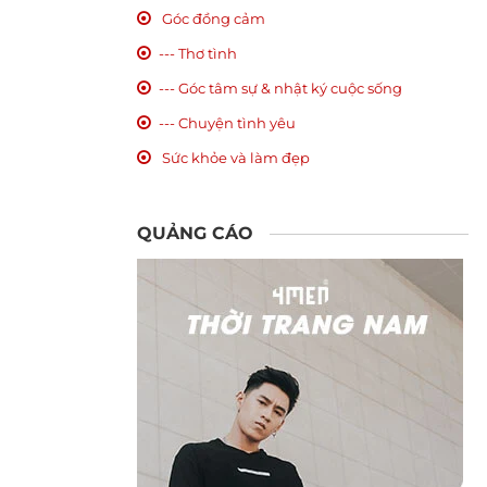
Góc đồng cảm
--- Thơ tình
--- Góc tâm sự & nhật ký cuộc sống
--- Chuyện tình yêu
Sức khỏe và làm đẹp
QUẢNG CÁO