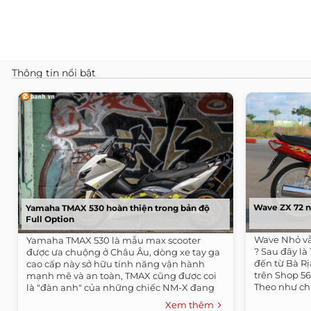
Thông tin nổi bật
Wave ZX 72 
Yamaha TMAX 530 hoàn thiện trong bản độ
Full Option
Wave Nhỏ vẫ
Yamaha TMAX 530 là mẫu max scooter
? Sau đây là 
được ưa chuộng ở Châu Âu, dòng xe tay ga
đến từ Bà R
cao cấp này sở hữu tính năng vận hành
trên Shop 5
mạnh mẽ và an toàn, TMAX cũng được coi
Theo như chia
là "đàn anh" của những chiếc NM-X đang
bán tại...
Xem thêm