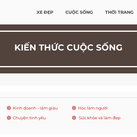
XE ĐẸP
CUỘC SỐNG
THỜI TRANG
KIẾN THỨC CUỘC SỐNG
Kinh doanh - làm giàu
Học làm người
c
Chuyện tình yêu
Sức khỏe và làm đẹp