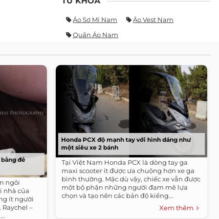
TỪ KHÓA
Áo Sơ Mi Nam
Áo Vest Nam
Quần Áo Nam
Honda PCX độ mạnh tay với hình dáng như
một siêu xe 2 bánh
 bằng đẻ
Tại Việt Nam Honda PCX là dòng tay ga
maxi scooter ít được ưa chuộng hơn xe ga
bình thường. Mặc dù vậy, chiếc xe vẫn được
on ngôi
một bộ phận những người đam mê lựa
i nhà của
chọn và tạo nên các bản độ kiểng...
g ít người
 Raychel –
Xem thêm
..