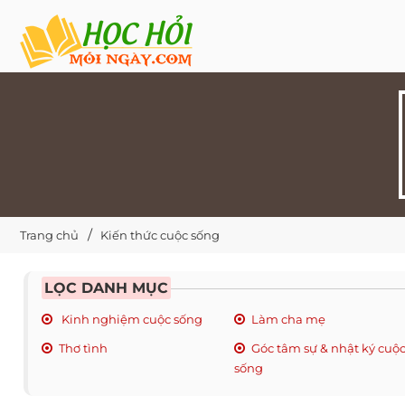
Trang chủ
Kiến thức cuộc sống
LỌC DANH MỤC
Kinh nghiệm cuộc sống
Làm cha mẹ
Thơ tình
Góc tâm sự & nhật ký cuộ
sống