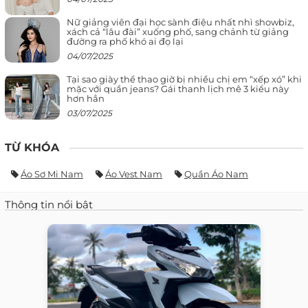
Nữ giảng viên đại học sành điệu nhất nhì showbiz,
xách cả “lâu đài” xuống phố, sang chảnh từ giảng
đường ra phố khó ai đọ lại
04/07/2025
Tại sao giày thể thao giờ bị nhiều chị em “xếp xó” khi
mặc với quần jeans? Gái thanh lịch mê 3 kiểu này
hơn hẳn
03/07/2025
TỪ KHÓA
Áo Sơ Mi Nam
Áo Vest Nam
Quần Áo Nam
Thông tin nổi bật