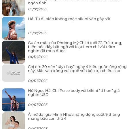
ngôn tình
05/07/2025
Hải Tú đi biển không mặc bikini vẫn gây sốt
05/07/2025
Gu ăn mặc của Phương Mỹ Chi ở tuổi 22: Trẻ trung,
biến hóa đầy bất ngờ với loạt item chỉ vài trăm
nghìn đã mua được
04/07/2025
Chị em 30 nên “tẩy chay” ngay 4 kiểu quần ống rộng
này: Mặc vào trông vừa quê vừa kéo tụt chiều cao
04/07/2025
Hồ Ngọc Hà, Chi Pu so body với bikini “tí hon” giá
nghìn USD
04/07/2025
Ái nữ đại gia Minh Nhựa năng động suốt 9 tháng
mang bầu con thứ 4
04/07/2025