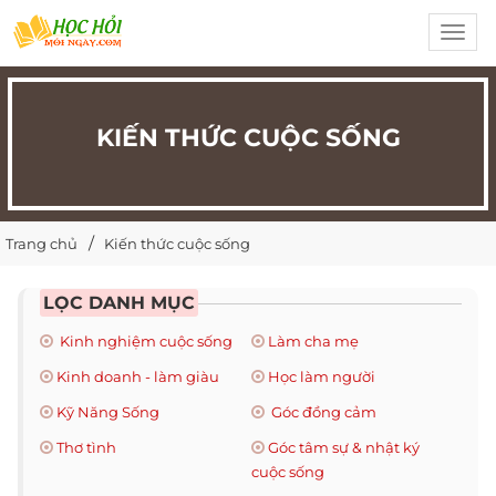
Toggl
navig
KIẾN THỨC CUỘC SỐNG
Trang chủ
Kiến thức cuộc sống
LỌC DANH MỤC
Kinh nghiệm cuộc sống
Làm cha mẹ
Kinh doanh - làm giàu
Học làm người
Kỹ Năng Sống
Góc đồng cảm
Thơ tình
Góc tâm sự & nhật ký
cuộc sống