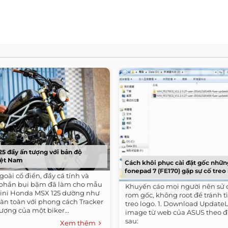
5 đầy ấn tượng với bản độ
Việt Nam
Cách khôi phục cài đặt gốc nhữ
fonepad 7 (FE170) gặp sự cố treo 
goài cổ điển, đầy cá tính và
phần bụi bặm đã làm cho mẫu
Khuyến cáo mọi người nên sử
mini Honda MSX 125 dường như
rom gốc, không root để tránh t
oàn toàn với phong cách Tracker
treo logo. 1. Download Updat
ượng của một biker...
image từ web của ASUS theo đ
sau:
Xem thêm