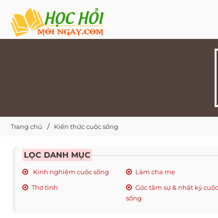
Trang chủ
Kiến thức cuộc sống
LỌC DANH MỤC
Kinh nghiệm cuộc sống
Làm cha mẹ
Thơ tình
Góc tâm sự & nhật ký cuộ
sống