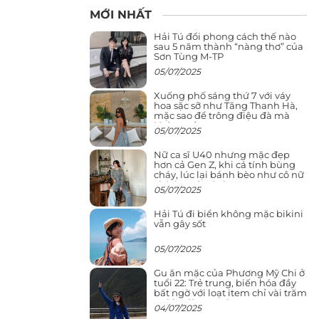
MỚI NHẤT
Hải Tú đổi phong cách thế nào
sau 5 năm thành “nàng thơ” của
Sơn Tùng M-TP
05/07/2025
Xuống phố sáng thứ 7 với váy
hoa sặc sỡ như Tăng Thanh Hà,
mặc sao để trông điệu đà mà
không sến
05/07/2025
Nữ ca sĩ U40 nhưng mặc đẹp
hơn cả Gen Z, khi cá tính bùng
cháy, lúc lại bánh bèo như cô nữ
chính ngôn tình
05/07/2025
Hải Tú đi biển không mặc bikini
vẫn gây sốt
05/07/2025
Gu ăn mặc của Phương Mỹ Chi ở
tuổi 22: Trẻ trung, biến hóa đầy
bất ngờ với loạt item chỉ vài trăm
nghìn đã mua được
04/07/2025