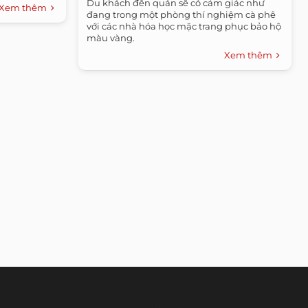
ASUS/EeePAD/FE170CG/UL-
Du khách đến quán sẽ có cảm giác như
Xem thêm
đang trong một phòng thí nghiệm cà phê
với các nhà hóa học mặc trang phục bảo hộ
màu vàng.
Xem thêm