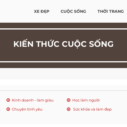
XE ĐẸP
CUỘC SỐNG
THỜI TRANG
KIẾN THỨC CUỘC SỐNG
Kinh doanh - làm giàu
Học làm người
c
Chuyện tình yêu
Sức khỏe và làm đẹp