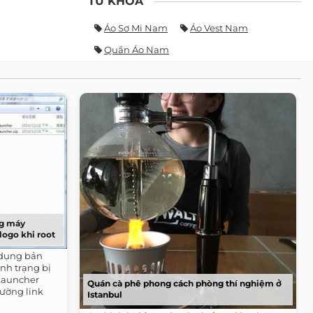
TỪ KHÓA
Áo Sơ Mi Nam
Áo Vest Nam
Quần Áo Nam
ng máy
logo khi root
 dụng bản
ình trạng bị
eLauncher
Quán cà phê phong cách phòng thí nghiệm ở
ường link
Istanbul