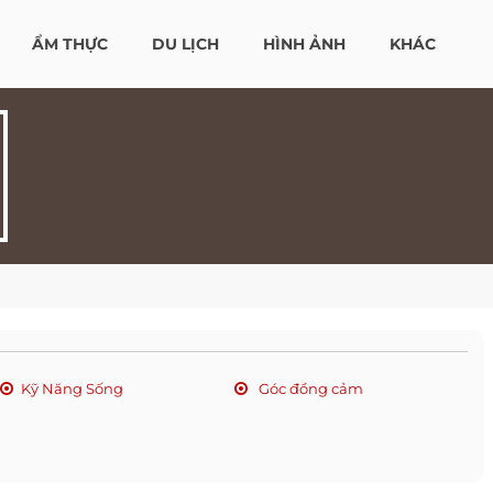
ẨM THỰC
DU LỊCH
HÌNH ẢNH
KHÁC
Kỹ Năng Sống
Góc đồng cảm