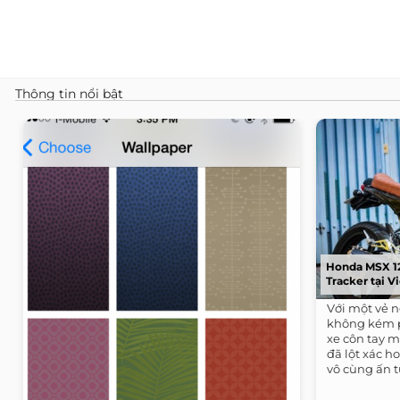
Thông tin nổi bật
Honda MSX 12
Tracker tại 
Với một vẻ n
không kém 
xe côn tay 
đã lột xác h
vô cùng ấn t