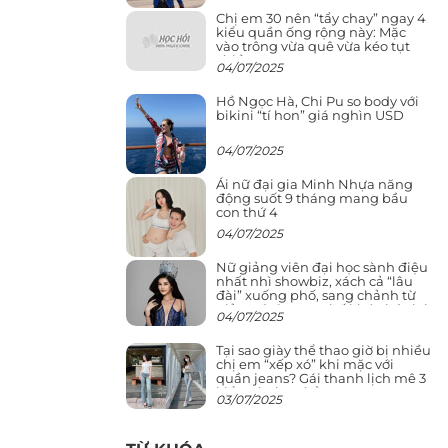
Chị em 30 nên “tẩy chay” ngay 4
kiểu quần ống rộng này: Mặc
vào trông vừa quê vừa kéo tụt
chiều cao
04/07/2025
Hồ Ngọc Hà, Chi Pu so body với
bikini “tí hon” giá nghìn USD
04/07/2025
Ái nữ đại gia Minh Nhựa năng
động suốt 9 tháng mang bầu
con thứ 4
04/07/2025
Nữ giảng viên đại học sành điệu
nhất nhì showbiz, xách cả “lâu
đài” xuống phố, sang chảnh từ
giảng đường ra phố khó ai đọ lại
04/07/2025
Tại sao giày thể thao giờ bị nhiều
chị em “xếp xó” khi mặc với
quần jeans? Gái thanh lịch mê 3
kiểu này hơn hẳn
03/07/2025