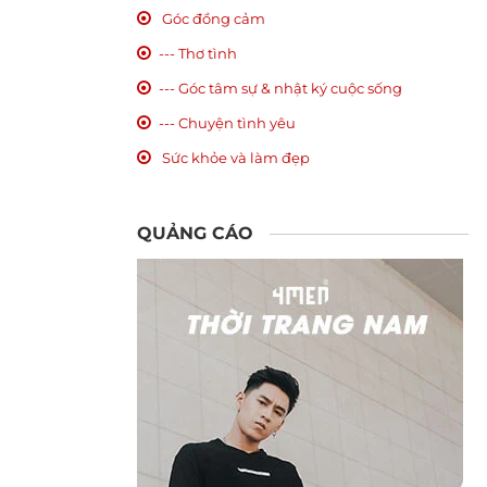
Góc đồng cảm
--- Thơ tình
--- Góc tâm sự & nhật ký cuộc sống
--- Chuyện tình yêu
Sức khỏe và làm đẹp
QUẢNG CÁO