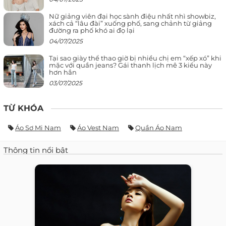
Nữ giảng viên đại học sành điệu nhất nhì showbiz,
xách cả “lâu đài” xuống phố, sang chảnh từ giảng
đường ra phố khó ai đọ lại
04/07/2025
Tại sao giày thể thao giờ bị nhiều chị em “xếp xó” khi
mặc với quần jeans? Gái thanh lịch mê 3 kiểu này
hơn hẳn
03/07/2025
TỪ KHÓA
Áo Sơ Mi Nam
Áo Vest Nam
Quần Áo Nam
Thông tin nổi bật