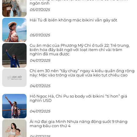
ngôn tình
05/07/2025
Hải Tú đi biển không mặc bikini vẫn gây sốt
05/07/2025
Gu ăn mặc của Phương Mỹ Chi ở tuổi 22: Trẻ trung,
biến hóa đầy bất ngờ với loạt item chỉ vài trăm
nghìn đã mua được
04/07/2025
Chị em 30 nên “tẩy chay” ngay 4 kiểu quần ống rộng
này: Mặc vào trông vừa quê vừa kéo tụt chiều cao
04/07/2025
Hồ Ngọc Hà, Chi Pu so body với bikini “tí hon” giá
nghìn USD
04/07/2025
Ái nữ đại gia Minh Nhựa năng động suốt 9 tháng
mang bầu con thứ 4
04/07/2025