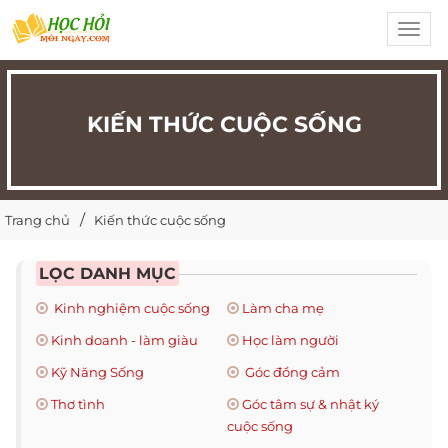
Toggl
navig
KIẾN THỨC CUỘC SỐNG
Trang chủ
Kiến thức cuộc sống
LỌC DANH MỤC
Kinh nghiệm cuộc sống
Làm cha mẹ
Kinh doanh - làm giàu
Học làm người
Kỹ Năng Sống
Góc đồng cảm
Thơ tình
Góc tâm sự & nhật ký
cuộc sống