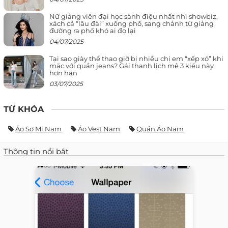
Nữ giảng viên đại học sành điệu nhất nhì showbiz,
xách cả “lâu đài” xuống phố, sang chảnh từ giảng
đường ra phố khó ai đọ lại
04/07/2025
Tại sao giày thể thao giờ bị nhiều chị em “xếp xó” khi
mặc với quần jeans? Gái thanh lịch mê 3 kiểu này
hơn hẳn
03/07/2025
TỪ KHÓA
Áo Sơ Mi Nam
Áo Vest Nam
Quần Áo Nam
Thông tin nổi bật