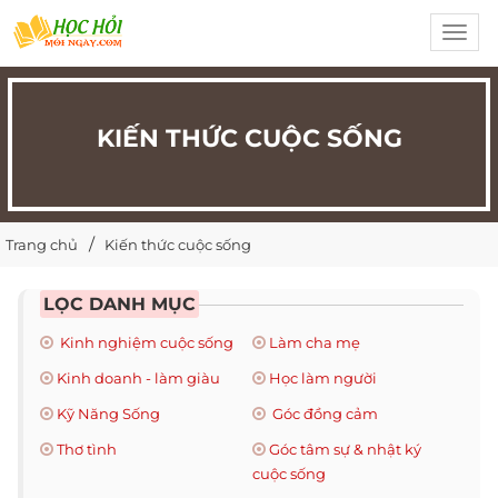
Toggl
navig
KIẾN THỨC CUỘC SỐNG
Trang chủ
Kiến thức cuộc sống
LỌC DANH MỤC
Kinh nghiệm cuộc sống
Làm cha mẹ
Kinh doanh - làm giàu
Học làm người
Kỹ Năng Sống
Góc đồng cảm
Thơ tình
Góc tâm sự & nhật ký
cuộc sống