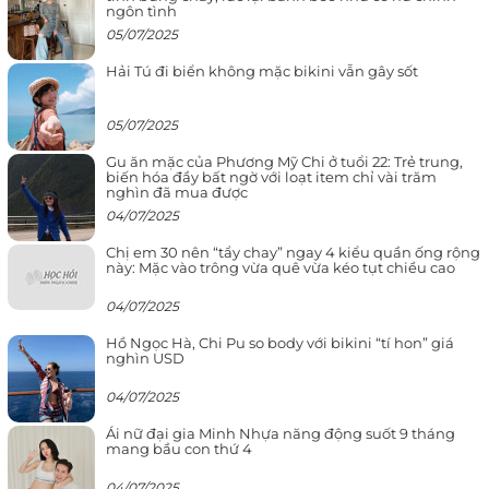
ngôn tình
05/07/2025
Hải Tú đi biển không mặc bikini vẫn gây sốt
05/07/2025
Gu ăn mặc của Phương Mỹ Chi ở tuổi 22: Trẻ trung,
biến hóa đầy bất ngờ với loạt item chỉ vài trăm
nghìn đã mua được
04/07/2025
Chị em 30 nên “tẩy chay” ngay 4 kiểu quần ống rộng
này: Mặc vào trông vừa quê vừa kéo tụt chiều cao
04/07/2025
Hồ Ngọc Hà, Chi Pu so body với bikini “tí hon” giá
nghìn USD
04/07/2025
Ái nữ đại gia Minh Nhựa năng động suốt 9 tháng
mang bầu con thứ 4
04/07/2025