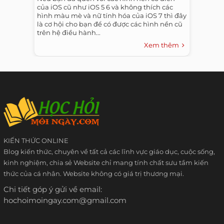
của iOS cũ như iOS 5 6 và không thích các
hình màu mè và nữ tính hóa của iOS 7 thì đây
là cơ hội cho bạn để có được các hình nền cũ
trên hệ điều hành...
Xem thêm
KIẾN THỨC ONLINE
Blog kiến thức, chuyên về tất cả các lĩnh vực giáo dục, cuộc sống,
kinh nghiệm, chia sẻ Website chỉ mang tính chất sưu tầm kiến
thức của cá nhân. Website không có giá trị thương mại.
Chi tiết góp ý gửi về email:
hochoimoingay.com@gmail.com