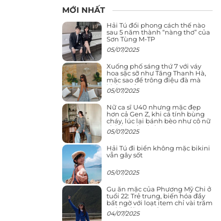
MỚI NHẤT
Hải Tú đổi phong cách thế nào
sau 5 năm thành “nàng thơ” của
Sơn Tùng M-TP
05/07/2025
Xuống phố sáng thứ 7 với váy
hoa sặc sỡ như Tăng Thanh Hà,
mặc sao để trông điệu đà mà
không sến
05/07/2025
Nữ ca sĩ U40 nhưng mặc đẹp
hơn cả Gen Z, khi cá tính bùng
cháy, lúc lại bánh bèo như cô nữ
chính ngôn tình
05/07/2025
Hải Tú đi biển không mặc bikini
vẫn gây sốt
05/07/2025
Gu ăn mặc của Phương Mỹ Chi ở
tuổi 22: Trẻ trung, biến hóa đầy
bất ngờ với loạt item chỉ vài trăm
nghìn đã mua được
04/07/2025