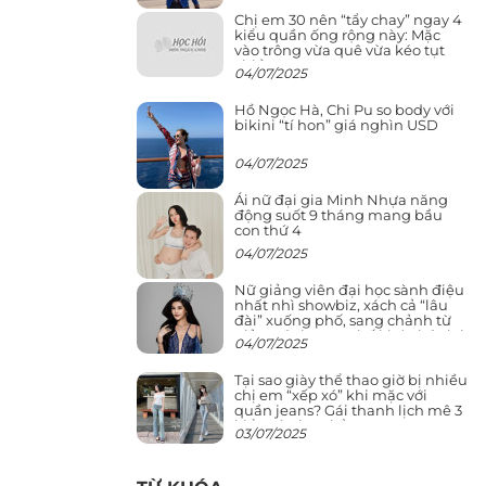
Chị em 30 nên “tẩy chay” ngay 4
kiểu quần ống rộng này: Mặc
vào trông vừa quê vừa kéo tụt
chiều cao
04/07/2025
Hồ Ngọc Hà, Chi Pu so body với
bikini “tí hon” giá nghìn USD
04/07/2025
Ái nữ đại gia Minh Nhựa năng
động suốt 9 tháng mang bầu
con thứ 4
04/07/2025
Nữ giảng viên đại học sành điệu
nhất nhì showbiz, xách cả “lâu
đài” xuống phố, sang chảnh từ
giảng đường ra phố khó ai đọ lại
04/07/2025
Tại sao giày thể thao giờ bị nhiều
chị em “xếp xó” khi mặc với
quần jeans? Gái thanh lịch mê 3
kiểu này hơn hẳn
03/07/2025