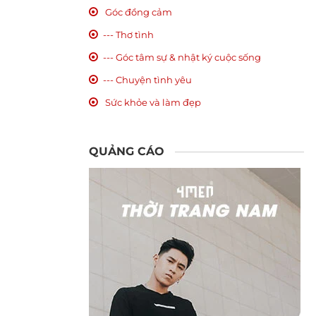
Góc đồng cảm
--- Thơ tình
--- Góc tâm sự & nhật ký cuộc sống
--- Chuyện tình yêu
Sức khỏe và làm đẹp
QUẢNG CÁO