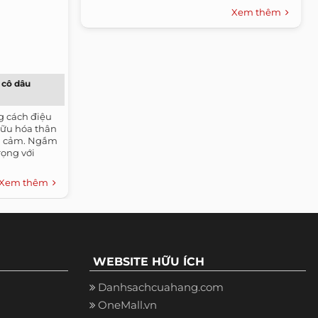
Xem thêm
 cô dâu
g cách điệu
Hữu hóa thân
ợi cảm. Ngắm
rọng với
Xem thêm
WEBSITE HỮU ÍCH
Danhsachcuahang.com
OneMall.vn