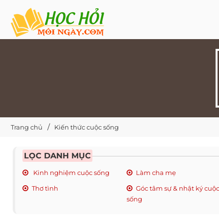
Trang chủ
Kiến thức cuộc sống
LỌC DANH MỤC
Kinh nghiệm cuộc sống
Làm cha mẹ
Thơ tình
Góc tâm sự & nhật ký cuộ
sống