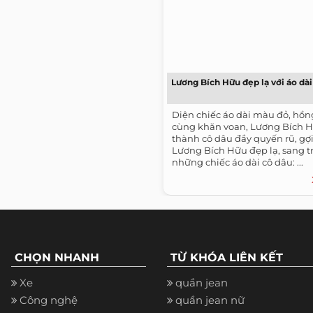
Lương Bích Hữu đẹp lạ với áo dài
Diện chiếc áo dài màu đỏ, hồn
cùng khăn voan, Lương Bích 
thành cô dâu đầy quyến rũ, g
Lương Bích Hữu đẹp lạ, sang t
những chiếc áo dài cô dâu: ...
CHỌN NHANH
TỪ KHÓA LIÊN KẾT
Xe
quần jean
Công nghệ
quần jean nữ