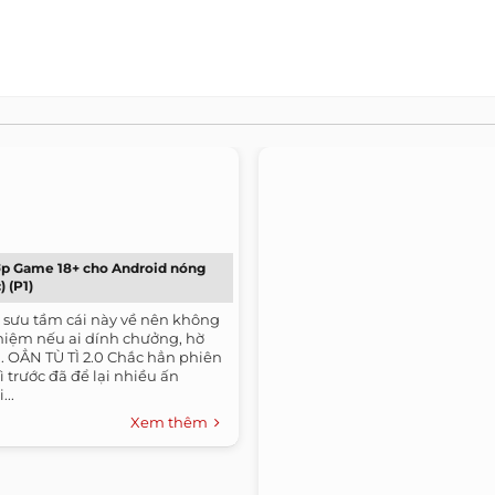
ợp Game 18+ cho Android nóng
) (P1)
đi sưu tầm cái này về nên không
nhiệm nếu ai dính chưởng, hờ
. 1. OẲN TÙ TÌ 2.0 Chắc hẳn phiên
ì trước đã để lại nhiều ấn
...
Xem thêm