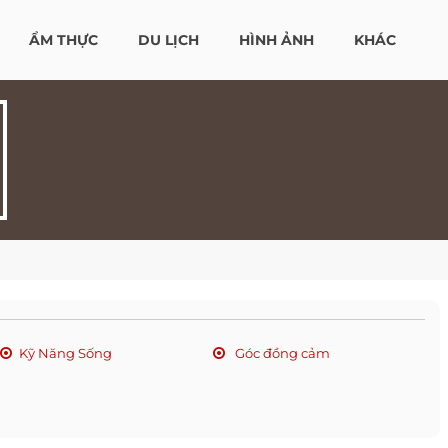
ẨM THỰC
DU LỊCH
HÌNH ẢNH
KHÁC
Kỹ Năng Sống
Góc đồng cảm