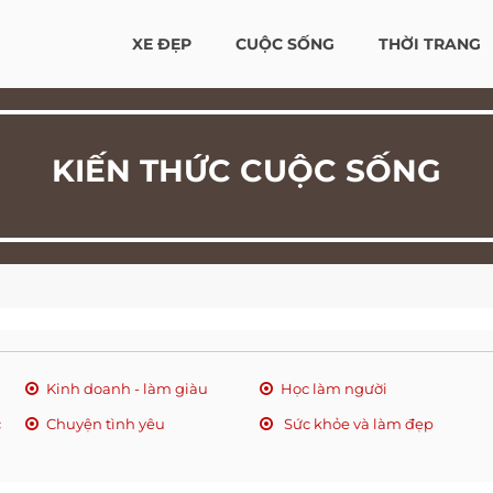
XE ĐẸP
CUỘC SỐNG
THỜI TRANG
KIẾN THỨC CUỘC SỐNG
Kinh doanh - làm giàu
Học làm người
c
Chuyện tình yêu
Sức khỏe và làm đẹp