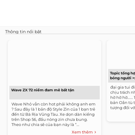
Thông tin nổi bật
Topic tổng h
bỏng người >:
đại gia tui 
Wave ZX 72 niềm đam mê bất tận
chịu trách 
hờ hờ hờ.....
bản Oẳn tù t
Wave Nhỏ vẫn còn hot phải không anh em
tượng đối với
? Sau đây là 1 bản độ Style Zin của 1 bạn trẻ
đến từ Bà Rịa Vũng Tàu. Xe dọn dàn kiểng
trên Shop 56, đầu nòng zin chưa bung.
Theo như chia sẽ của bạn này là “...
Xem thêm