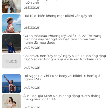
ngôn tình
05/07/2025
Hải Tú đi biển không mặc bikini vẫn gây sốt
05/07/2025
Gu ăn mặc của Phương Mỹ Chi ở tuổi 22: Trẻ trung,
biến hóa đầy bất ngờ với loạt item chỉ vài trăm
nghìn đã mua được
04/07/2025
Chị em 30 nên “tẩy chay” ngay 4 kiểu quần ống rộng
này: Mặc vào trông vừa quê vừa kéo tụt chiều cao
04/07/2025
Hồ Ngọc Hà, Chi Pu so body với bikini “tí hon” giá
nghìn USD
04/07/2025
Ái nữ đại gia Minh Nhựa năng động suốt 9 tháng
mang bầu con thứ 4
04/07/2025