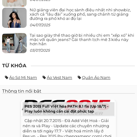
Nữ giảng viên đại học sành điệu nhất nhì showbiz,
xách cả “lâu đài” xuống phố, sang chảnh từ giảng
đường ra phố khó ai đọ lại
04/07/2025
Tại sao giày thể thao giờ bị nhiều chị em “xếp xó” khi
mặc với quần jeans? Gái thanh lịch mê 3 kiểu này
hơn hẳn
03/07/2025
TỪ KHÓA
Áo Sơ Mi Nam
Áo Vest Nam
Quần Áo Nam
Thông tin nổi bật
PES 2015 Full Việt hóa PATH 8.1 fix (Up 18/7) -
Play luôn không cần cài đặt phức tạp
​ ​ Cập nhật 20.7.2015 - Đã Add Việt Hoá - Giải
nén ra và Play - Update các chuyển nhượng
diễn ra tới ngày 17.7 - Việt hoá mình lấy ở
Pes.vn. - Pes 2015 (by chepgamepc.com) chơi