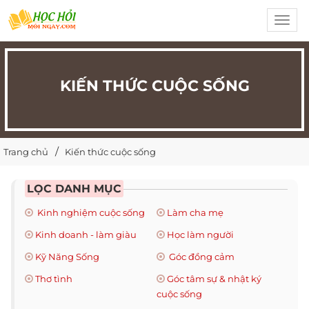
Toggl
navig
KIẾN THỨC CUỘC SỐNG
Trang chủ
Kiến thức cuộc sống
LỌC DANH MỤC
Kinh nghiệm cuộc sống
Làm cha mẹ
Kinh doanh - làm giàu
Học làm người
Kỹ Năng Sống
Góc đồng cảm
Thơ tình
Góc tâm sự & nhật ký
cuộc sống