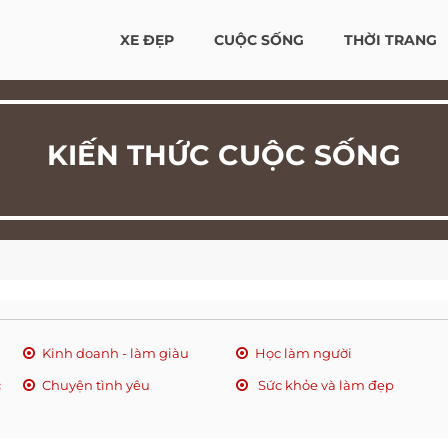
XE ĐẸP
CUỘC SỐNG
THỜI TRANG
KIẾN THỨC CUỘC SỐNG
Kinh doanh - làm giàu
Học làm người
c
Chuyện tình yêu
Sức khỏe và làm đẹp