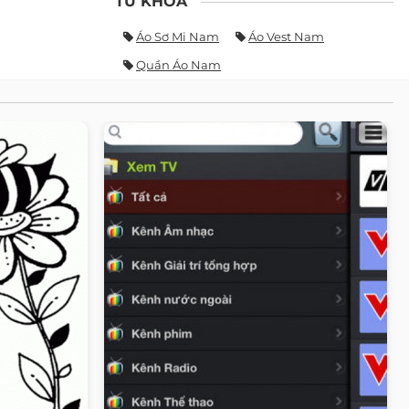
TỪ KHÓA
Áo Sơ Mi Nam
Áo Vest Nam
Quần Áo Nam