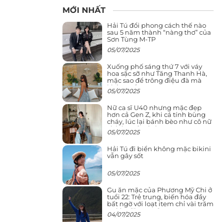
MỚI NHẤT
Hải Tú đổi phong cách thế nào
sau 5 năm thành “nàng thơ” của
Sơn Tùng M-TP
05/07/2025
Xuống phố sáng thứ 7 với váy
hoa sặc sỡ như Tăng Thanh Hà,
mặc sao để trông điệu đà mà
không sến
05/07/2025
Nữ ca sĩ U40 nhưng mặc đẹp
hơn cả Gen Z, khi cá tính bùng
cháy, lúc lại bánh bèo như cô nữ
chính ngôn tình
05/07/2025
Hải Tú đi biển không mặc bikini
vẫn gây sốt
05/07/2025
Gu ăn mặc của Phương Mỹ Chi ở
tuổi 22: Trẻ trung, biến hóa đầy
bất ngờ với loạt item chỉ vài trăm
nghìn đã mua được
04/07/2025