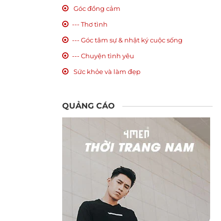
Góc đồng cảm
--- Thơ tình
--- Góc tâm sự & nhật ký cuộc sống
--- Chuyện tình yêu
Sức khỏe và làm đẹp
QUẢNG CÁO