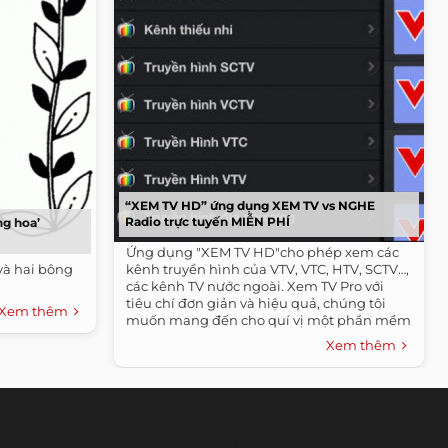
“XEM TV HD” ứng dụng XEM TV vs NGHE
Radio trực tuyến MIỄN PHÍ
ng hoa’
Ứng dụng "XEM TV HD"cho phép xem các
và hai bông
kênh truyền hình của VTV, VTC, HTV, SCTV…,
các kênh TV nước ngoài. Xem TV Pro với
tiêu chí đơn giản và hiệu quả, chúng tôi
Xem thêm
muốn mang đến cho quí vị một phần mềm
thuần...
Xem thêm