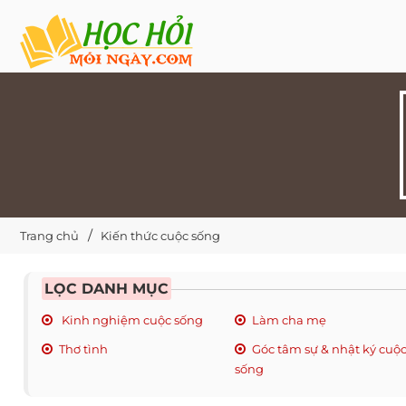
Trang chủ
Kiến thức cuộc sống
LỌC DANH MỤC
Kinh nghiệm cuộc sống
Làm cha mẹ
Thơ tình
Góc tâm sự & nhật ký cuộ
sống