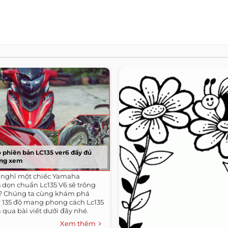
ộ phiên bản LC135 ver6 đầy đủ
từng xem
 nghĩ một chiếc Yamaha
5s dọn chuẩn Lc135 V6 sẽ trông
? Chúng ta cùng khám phá
r 135 độ mang phong cách Lc135
 qua bài viết dưới đây nhé.
Xem thêm