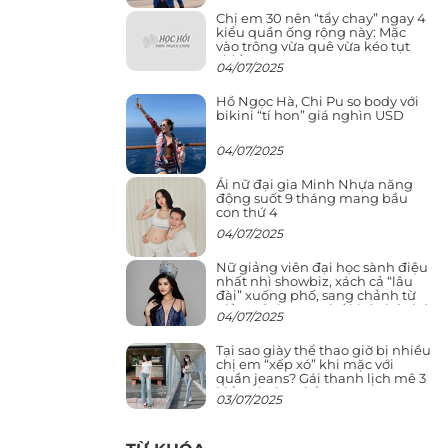
Chị em 30 nên “tẩy chay” ngay 4
kiểu quần ống rộng này: Mặc
vào trông vừa quê vừa kéo tụt
chiều cao
04/07/2025
Hồ Ngọc Hà, Chi Pu so body với
bikini “tí hon” giá nghìn USD
04/07/2025
Ái nữ đại gia Minh Nhựa năng
động suốt 9 tháng mang bầu
con thứ 4
04/07/2025
Nữ giảng viên đại học sành điệu
nhất nhì showbiz, xách cả “lâu
đài” xuống phố, sang chảnh từ
giảng đường ra phố khó ai đọ lại
04/07/2025
Tại sao giày thể thao giờ bị nhiều
chị em “xếp xó” khi mặc với
quần jeans? Gái thanh lịch mê 3
kiểu này hơn hẳn
03/07/2025