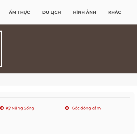
ẨM THỰC
DU LỊCH
HÌNH ẢNH
KHÁC
Kỹ Năng Sống
Góc đồng cảm