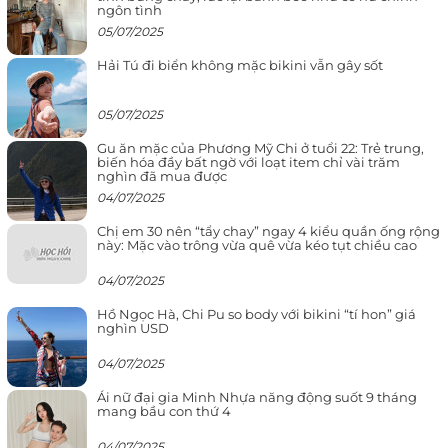
ngôn tình
05/07/2025
Hải Tú đi biển không mặc bikini vẫn gây sốt
05/07/2025
Gu ăn mặc của Phương Mỹ Chi ở tuổi 22: Trẻ trung,
biến hóa đầy bất ngờ với loạt item chỉ vài trăm
nghìn đã mua được
04/07/2025
Chị em 30 nên “tẩy chay” ngay 4 kiểu quần ống rộng
này: Mặc vào trông vừa quê vừa kéo tụt chiều cao
04/07/2025
Hồ Ngọc Hà, Chi Pu so body với bikini “tí hon” giá
nghìn USD
04/07/2025
Ái nữ đại gia Minh Nhựa năng động suốt 9 tháng
mang bầu con thứ 4
04/07/2025