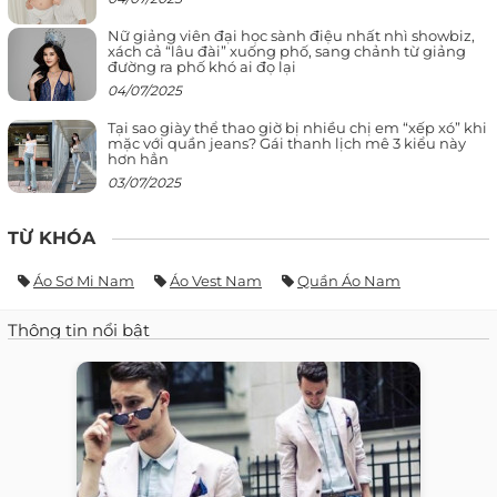
Nữ giảng viên đại học sành điệu nhất nhì showbiz,
xách cả “lâu đài” xuống phố, sang chảnh từ giảng
đường ra phố khó ai đọ lại
04/07/2025
Tại sao giày thể thao giờ bị nhiều chị em “xếp xó” khi
mặc với quần jeans? Gái thanh lịch mê 3 kiểu này
hơn hẳn
03/07/2025
TỪ KHÓA
Áo Sơ Mi Nam
Áo Vest Nam
Quần Áo Nam
Thông tin nổi bật