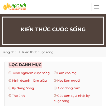
Toggl
navig
KIẾN THỨC CUỘC SỐNG
Trang chủ
Kiến thức cuộc sống
LỌC DANH MỤC
Kinh nghiệm cuộc sống
Làm cha mẹ
Kinh doanh - làm giàu
Học làm người
Kỹ Năng Sống
Góc đồng cảm
Thơ tình
Góc tâm sự & nhật ký
cuộc sống