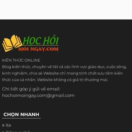
KIẾN THỨC ONLINE
Blog kiến thức, chuyên về tất cả các lĩnh vực giáo dục, cuộc sống,
kinh nghiệm, chia sẻ Website chỉ mang tính chất sưu tầm kiến
thức của cá nhân. Website không có giá trị thương mại.
Chi tiết góp ý gửi về email:
hochoimoingay.com@gmail.com
CHỌN NHANH
Xe