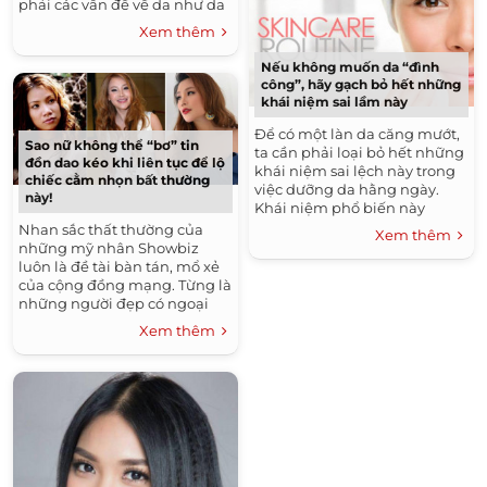
phải các vấn đề về da như da
mụn, da dầu, và da bị thâm
Xem thêm
sạm. Là người...
Nếu không muốn da “đình
công”, hãy gạch bỏ hết những
khái niệm sai lầm này
Để có một làn da căng mướt,
Sao nữ không thể “bơ” tin
ta cần phải loại bỏ hết những
đồn dao kéo khi liên tục để lộ
khái niệm sai lệch này trong
chiếc cằm nhọn bất thường
việc dưỡng da hằng ngày.
này!
Khái niệm phổ biến này
không phải ai cũng thật sự
Nhan sắc thất thường của
Xem thêm
hiểu đúng về...
những mỹ nhân Showbiz
luôn là đề tài bàn tán, mổ xẻ
của cộng đồng mạng. Từng là
những người đẹp có ngoại
hình nổi trội tuy nhiên do lạm
Xem thêm
dụng gọt cằm...