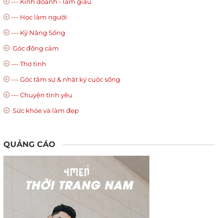
--- Kinh doanh - làm giàu
--- Học làm người
--- Kỹ Năng Sống
Góc đồng cảm
--- Thơ tình
--- Góc tâm sự & nhật ký cuộc sống
--- Chuyện tình yêu
Sức khỏe và làm đẹp
QUẢNG CÁO