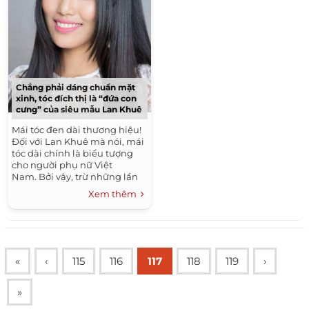
Chẳng phải dáng chuẩn mặt
xinh, tóc đích thị là “đứa con
cưng” của siêu mẫu Lan Khuê
Mái tóc đen dài thương hiệu!
Đối với Lan Khuê mà nói, mái
tóc dài chính là biểu tượng
cho người phụ nữ Việt
Nam. Bởi vậy, trừ những lần
phải thay đổi màu sắc tóc vì
Xem thêm
tính chất chất...
«
‹
115
116
117
118
119
›
»