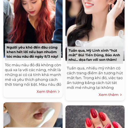
Người yêu khó đến đâu cũng
Tuần qua, Mỹ Linh xinh “hút
khen hết lời nếu bạn nhuộm
mắt” Bùi Tiến Dũng, Bảo Anh
tóc màu nâu đỏ ngày 8/3 này!
như... dọa fan với son thâm!
Tóc màu nâu đỏ đã không còn
Tuần qua, nhiều mỹ nhân có
quá xa lạ với các nàng, nhất là
cách trang điểm ấn tượng hút
những ai có cá tính khá mạnh
mắt fan. Trong khi đó, việc tạo
mẽ và yêu thích phong cách
ấn tượng bằng cách tút tát
thời trang nổi bật. Màu nâu đỏ
mới mẻ nhưng lại không
là sự trung hoà giữa hai gam
Xem thêm
được đánh giá cao khiến
màu nóng và...
Xem thêm
không ít ngôi sao bị...