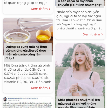
Á còn có vô số mỹ nhân
tố quan trọng giúp cơ ngực
chuyển giới “xinh như mộng”
săn chắc, đàn hồi tốt và tham
Xem thêm
gia vào quá trình...
Nhắc đến mỹ nhân chuyển
giới, người ta sẽ lập tức nghĩ
tới Thái Lan - đất nước đi đầu
với "ngành công nghiệp"
phẫu thuật chuyển giới phát
triển và ưa chuộng hàng đầu
Xem thêm
thế giới....
Dưỡng da cùng mặt nạ lòng
trắng trứng gà siêu dễ thực
hiện nàng nào cũng làm
được!
Một lòng trắng trứng gà bình
thường sẽ chứa 0,3% đạm,
0,01% chất béo, 0,03% canxi,
0,026% phốt pho, 0,001% sắt,
vitamin B2, B6, B8 … Bên cạnh
đó, hơn một nửa lượng
Xem thêm
protein của quả trứng có
trong...
Khắc phục tóc nhuộm bị lên
màu quá đà chỉ với những
nguyên liệu trong tủ bếp