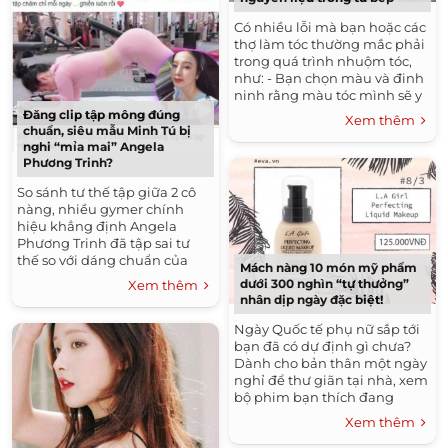
Có nhiều lỗi mà bạn hoặc các
thợ làm tóc thường mắc phải
trong quá trình nhuộm tóc,
như: - Bạn chọn màu và đinh
ninh rằng màu tóc mình sẽ y
chang như màu mẫu. - Chọn
Đăng clip tập mông đúng
Xem thêm
màu quá sáng hoặc...
chuẩn, siêu mẫu Minh Tú bị
nghi “mỉa mai” Angela
Phương Trinh?
So sánh tư thế tập giữa 2 cô
nàng, nhiều gymer chính
hiệu khẳng định Angela
Phương Trinh đã tập sai tư
thế so với dáng chuẩn của
Mách nàng 10 món mỹ phẩm
Minh Tú. Đều là hai nhan sắc
dưới 300 nghìn “tự thưởng”
Xem thêm
nóng bỏng đi theo hình...
nhân dịp ngày đặc biệt!
Ngày Quốc tế phụ nữ sắp tới
bạn đã có dự định gì chưa?
Dành cho bản thân một ngày
nghỉ để thư giãn tại nhà, xem
bộ phim bạn thích đang
chiếu ngoài rạp hay chỉ đơn
Xem thêm
giản tự thưởng...