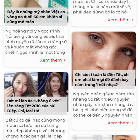
mùa Tết Chỉ còn chưa đầy 1
tháng nữa là năm mới sẽ về,
phái đẹp đừng bỏ lỡ cơ hội
Đây là những mỹ nhân Việt có
vòng eo dưới 60 cm khiến ai
làm đẹp mùa này bởi đây
Xem thêm
cũng mê mẩn
được xem...
Nữ hoàng nội y Ngọc Trinh
Nổi tiếng với vòng eo 56, thân
hình quyến rũ, làn da trắng sứ
và khuôn mặt không góc
chết, Ngọc Trinh là một trong
những mỹ nhân đẹp nức
Xem thêm
tiếng trong showbiz Việt....
Chỉ còn 1 tuần là đến Tết, chị
em phải làm gì để đánh bay
nám trong 1 nốt nhạc?
Nguyên nhân gây ra nám, tàn
nhang Có rất nhiều nguyên
Bật mí làn da “không tì vết”
nhân gây nám,tàn nhang ở cả
lên sóng Tết 2018 của MC
hai giới, phổ biến trong số đó
Diệp Chi, Mai Hồ
có thể kể đến 5 nguyên nhân
Bất cứ cô gái nào cũng mong
chính: - Bẩm sinh - Ánh nắng
Xem thêm
muốn sở hữu làn da trắng
tác động -...
mịn, đẹp không tì vết. Nhưng
không ít các bạn gái lại gặp