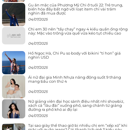
Gu ăn mặc của Phương Mỹ Chi ở tuổi 22: Trẻ trung,
biến hóa đầy bất ngờ với loạt item chỉ vài trăm
nghìn đã mua được
04/07/2025
Chị em 30 nên “tẩy chay” ngay 4 kiểu quần ống rộng
này: Mặc vào trông vừa quê vừa kéo tụt chiều cao
04/07/2025
Hồ Ngọc Hà, Chi Pu so body với bikini “tí hon” giá
nghìn USD
04/07/2025
Ái nữ đại gia Minh Nhựa năng động suốt 9 tháng
mang bầu con thứ 4
04/07/2025
Nữ giảng viên đại học sành điệu nhất nhì showbiz,
xách cả “lâu đài” xuống phố, sang chảnh từ giảng
đường ra phố khó ai đọ lại
04/07/2025
Tại sao giày thể thao giờ bị nhiều chị em “xếp xó” khi
mặc với quần jeans? Gái thanh lịch mê 3 kiểu này