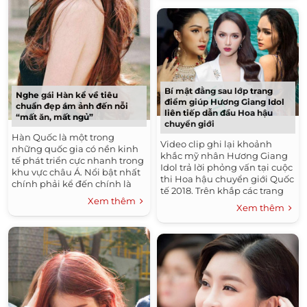
Bí mật đằng sau lớp trang
Nghe gái Hàn kể về tiêu
điểm giúp Hương Giang Idol
chuẩn đẹp ám ảnh đến nỗi
liên tiếp dẫn đầu Hoa hậu
“mất ăn, mất ngủ”
chuyển giới
Hàn Quốc là một trong
Video clip ghi lại khoảnh
những quốc gia có nền kinh
khắc mỹ nhân Hương Giang
tế phát triển cực nhanh trong
Idol trả lời phỏng vấn tại cuộc
khu vực châu Á. Nổi bật nhất
thi Hoa hậu chuyển giới Quốc
chính phải kể đến chính là
tế 2018. Trên khắp các trang
ngành công nghiệp giải trí và
Xem thêm
mạng xã hội và diễn đàn
thẩm mĩ, làm đẹp. Có...
Xem thêm
nhan sắc,...