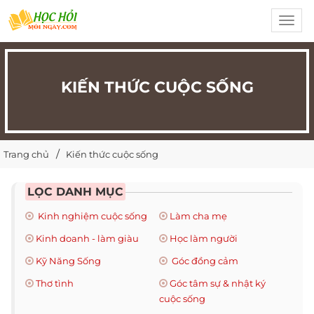
Toggl
navig
KIẾN THỨC CUỘC SỐNG
Trang chủ
Kiến thức cuộc sống
LỌC DANH MỤC
Kinh nghiệm cuộc sống
Làm cha mẹ
Kinh doanh - làm giàu
Học làm người
Kỹ Năng Sống
Góc đồng cảm
Thơ tình
Góc tâm sự & nhật ký
cuộc sống