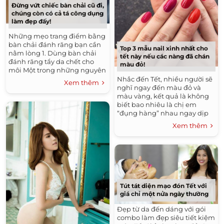
Đừng vứt chiếc bàn chải cũ đi,
chúng còn có cả tá công dụng
làm đẹp đấy!
Những mẹo trang điểm bằng
bàn chải đánh răng bạn cần
Top 3 mẫu nail xinh nhất cho
nằm lòng 1. Dùng bàn chải
tết này nếu các nàng đã chán
đánh răng tẩy da chết cho
màu đỏ!
môi Một trong những nguyên
nhân lớn nhất gây nên tình
Nhắc đến Tết, nhiều người sẽ
Xem thêm
trạng son...
nghĩ ngay đến màu đỏ và
màu vàng, kết quả là không
biết bao nhiêu là chị em
“đụng hàng” nhau ngay dịp
đầu năm mới. Màu đỏ rất đẹp,
Xem thêm
nhưng ngoài...
Tút tát diện mạo đón Tết với
giá chỉ một nửa ngày thường
Đẹp từ da đến dáng với gói
combo làm đẹp siêu tiết kiệm