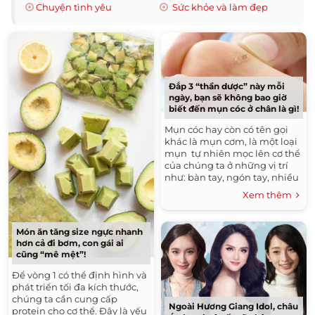
Chuyện tình yêu
Sức khỏe và làm đẹp
Đắp 3 “thần dược” này mỗi
ngày, bạn sẽ không bao giờ
biết đến mụn cóc ở chân là gì!
Mụn cóc hay còn có tên gọi
khác là mụn cơm, là một loại
mụn tự nhiên mọc lên cơ thể
của chúng ta ở những vị trí
như: bàn tay, ngón tay, nhiều
nhất là ở chân khiến chúng ta
Xem thêm
ngứa ngáy khó...
Món ăn tăng size ngực nhanh
hơn cả đi bơm, con gái ai
cũng “mê mệt”!
Để vòng 1 có thể định hình và
phát triển tối đa kích thước,
chúng ta cần cung cấp
Ngoài Hương Giang Idol, châu
protein cho cơ thể. Đây là yếu