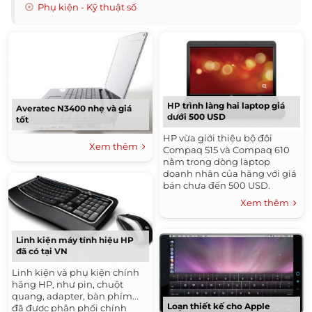
Phụ kiện - Kỹ thuật số
HP trình làng hai laptop giá
Averatec N3400 nhẹ và giá
dưới 500 USD
tốt
HP vừa giới thiệu bộ đôi
Xem thêm
Compaq 515 và Compaq 610
nằm trong dòng laptop
doanh nhân của hãng với giá
bán chưa đến 500 USD.
Xem thêm
Linh kiện máy tính hiệu HP
đã có tại VN
Linh kiện và phụ kiện chính
hãng HP, như pin, chuột
quang, adapter, bàn phím...
Loạn thiết kế cho Apple
đã được phân phối chính