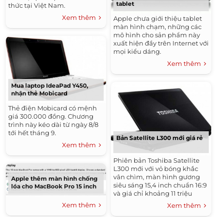
tablet
thức tại Việt Nam.
Xem thêm
Apple chưa giới thiệu tablet
màn hình chạm, những các
mô hình cho sản phẩm này
xuất hiện đầy trên Internet với
mọi kiểu dáng.
Xem thêm
Mua laptop IdeaPad Y450,
nhận thẻ Mobicard
Thẻ điện Mobicard có mệnh
giá 300.000 đồng. Chương
trình này kéo dài từ ngày 8/8
tới hết tháng 9.
Bản Satellite L300 mới giá rẻ
Xem thêm
Phiên bản Toshiba Satellite
L300 mới với vỏ bóng khắc
vân chìm, màn hình gương
Apple thêm màn hình chống
siêu sáng 15,4 inch chuẩn 16:9
lóa cho MacBook Pro 15 inch
và giá chỉ khoảng 11 triệu
đồng.
Xem thêm
Xem thêm