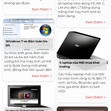
không sạc được.
số laptop Vaio dòng FZ, AR, C,
LM cho đến LT bỗng dưng
Xem thêm
trắng trơn hay hình ảnh bị
biến dạng.
Xem thêm
Windows 7 và điện toán 64-
bit
Sự khác biệt giữa điện toán
32-bit và 64-bit nằm ở số
lượng bit mà máy tính có thể
5 laptop của MSI mùa khai
xử lý được trong một phép
trường
tính, đồng thời liên quan đến
dung lượng bộ nhớ RAM.
Các mẫu laptop mới của MSI
Xem thêm
có màn hình rộng từ 16 đến 17
inch, sở hữu độ phân giải cao,
mức giá khởi điểm từ 549
USD.
Xem thêm
Netbook ‘kiêm’ máy tính