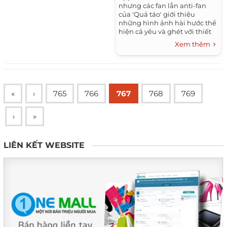
nhưng các fan lẫn anti-fan
của 'Quả táo' giới thiệu
những hình ảnh hài hước thể
hiện cả yêu và ghét với thiết
bị này bằng Photoshop.
Xem thêm
«
‹
765
766
767
768
769
›
»
LIÊN KẾT WEBSITE