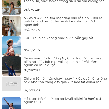
Thanh Hà, mặc sao để trông điệu đà mà không sến
05/07/2025
Nữ ca sĩ U40 nhưng mặc đẹp hơn cả Gen Z, khi cá
tính bùng cháy, lúc lại bánh bèo như cô nữ chính
ngôn tình
05/07/2025
Hải Tú đi biển không mặc bikini vẫn gây sốt
05/07/2025
Gu ăn mặc của Phương Mỹ Chi ở tuổi 22: Trẻ trung,
biến hóa đầy bất ngờ với loạt item chỉ vài trăm
nghìn đã mua được
04/07/2025
Chị em 30 nên “tẩy chay” ngay 4 kiểu quần ống rộng
này: Mặc vào trông vừa quê vừa kéo tụt chiều cao
04/07/2025
Hồ Ngọc Hà, Chi Pu so body với bikini “tí hon” giá
nghìn USD