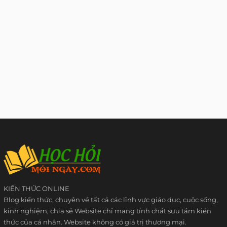
KIẾN THỨC ONLINE
Blog kiến thức, chuyên về tất cả các lĩnh vực giáo dục, cuộc sống,
kinh nghiệm, chia sẻ Website chỉ mang tính chất sưu tầm kiến
thức của cá nhân. Website không có giá trị thương mại.