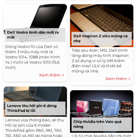
Dell Vostro bình dân mới ra
Dell Inspiron Z siêu mỏng và
mắt
nhẹ
Dòng Vostro 10 của Dell có
Tiếp sau Acer, MSI, Dell trình
thêm 3 mẫu máy mới là
làng dòng máy tính Inspiron
Vostro 1014, 1088 (màn hình
Z sử dụng vi xử lý tiết kiệm
14,1 inch) và Vostro 1015 (15,6
điện Intel ULV và thiết kế
inch).
mỏng và nhẹ.
Xem thêm
Xem thêm
Lenovo thu hồi pin 6 dòng
ThinkPad bị lỗi
Lenovo vừa thông báo, sẽ thu
Chip Nvidia trên Vaio quá
hồi lại pin của 6 model
nóng
ThinkPad gồm R60, R61, T60,
T61, X60 và X61 do hỏng hoặc
Lỗi từ chip Nvidia dẫn tới một