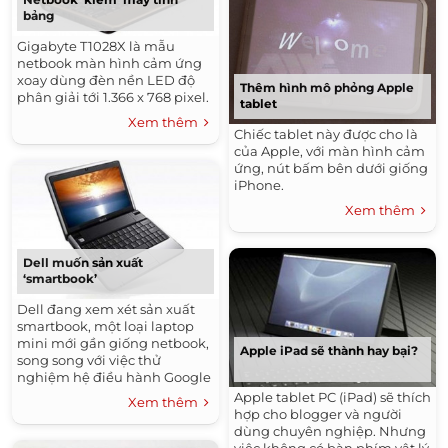
bảng
Gigabyte T1028X là mẫu
netbook màn hình cảm ứng
xoay dùng đèn nền LED độ
Thêm hình mô phỏng Apple
phân giải tới 1.366 x 768 pixel.
tablet
Xem thêm
Chiếc tablet này được cho là
của Apple, với màn hình cảm
ứng, nút bấm bên dưới giống
iPhone.
Xem thêm
Dell muốn sản xuất
‘smartbook’
Dell đang xem xét sản xuất
smartbook, một loại laptop
mini mới gần giống netbook,
Apple iPad sẽ thành hay bại?
song song với việc thử
nghiệm hệ điều hành Google
Chrome cho laptop.
Apple tablet PC (iPad) sẽ thích
Xem thêm
hợp cho blogger và người
dùng chuyên nghiệp. Nhưng