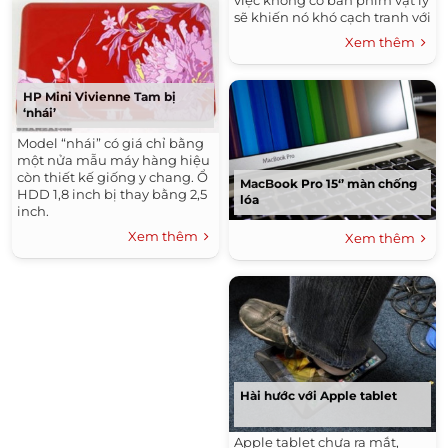
việc không có bàn phím vật lý
sẽ khiến nó khó cạch tranh với
netbook.
Xem thêm
HP Mini Vivienne Tam bị
‘nhái’
Model “nhái” có giá chỉ bằng
một nửa mẫu máy hàng hiệu
còn thiết kế giống y chang. Ổ
MacBook Pro 15‘’ màn chống
HDD 1,8 inch bị thay bằng 2,5
lóa
inch.
Xem thêm
Xem thêm
Hài hước với Apple tablet
Apple tablet chưa ra mắt,