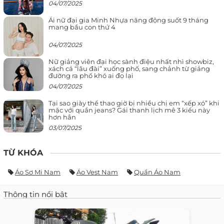
04/07/2025
Ái nữ đại gia Minh Nhựa năng động suốt 9 tháng
mang bầu con thứ 4
04/07/2025
Nữ giảng viên đại học sành điệu nhất nhì showbiz,
xách cả “lâu đài” xuống phố, sang chảnh từ giảng
đường ra phố khó ai đọ lại
04/07/2025
Tại sao giày thể thao giờ bị nhiều chị em “xếp xó” khi
mặc với quần jeans? Gái thanh lịch mê 3 kiểu này
hơn hẳn
03/07/2025
TỪ KHÓA
Áo Sơ Mi Nam
Áo Vest Nam
Quần Áo Nam
Thông tin nổi bật