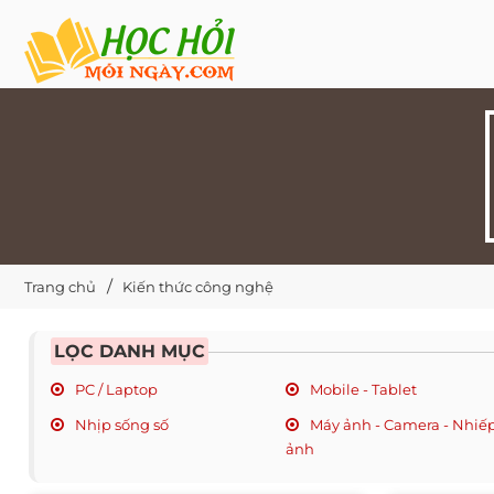
Trang chủ
Kiến thức công nghệ
LỌC DANH MỤC
PC / Laptop
Mobile - Tablet
Nhịp sống số
Máy ảnh - Camera - Nhiế
ảnh