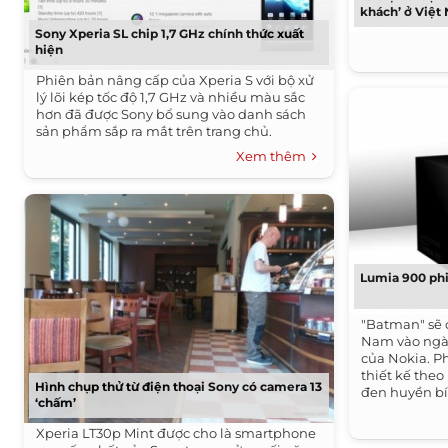
khách’ ở Việt
Sony Xperia SL chip 1,7 GHz chính thức xuất
hiện
Phiên bản nâng cấp của Xperia S với bộ xử
lý lõi kép tốc độ 1,7 GHz và nhiều màu sắc
hơn đã được Sony bổ sung vào danh sách
sản phẩm sắp ra mắt trên trang chủ.
Xem thêm
Lumia 900 ph
"Batman" sẽ 
Nam vào ngày
của Nokia. P
thiết kế the
Hình chụp thử từ điện thoại Sony có camera 13
đen huyền bí
‘chấm’
khắc trên th
Xperia LT30p Mint được cho là smartphone