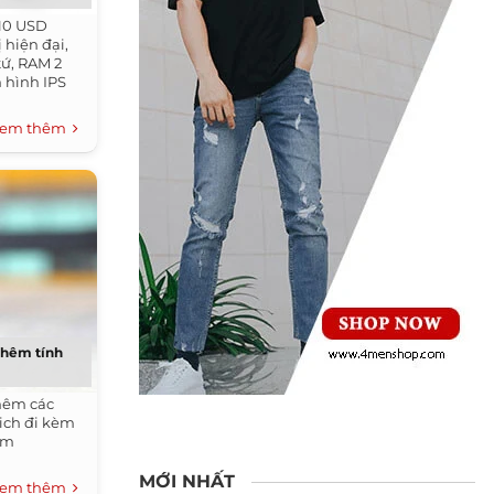
310 USD
 hiện đại,
tứ, RAM 2
 hình IPS
em thêm
 thêm tính
hêm các
ich đi kèm
ồm
MỚI NHẤT
em thêm