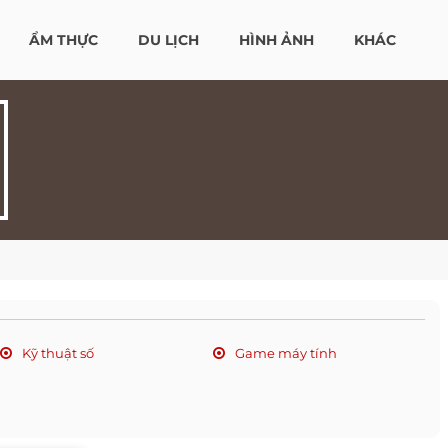
ẨM THỰC
DU LỊCH
HÌNH ẢNH
KHÁC
Kỹ thuật số
Game máy tính