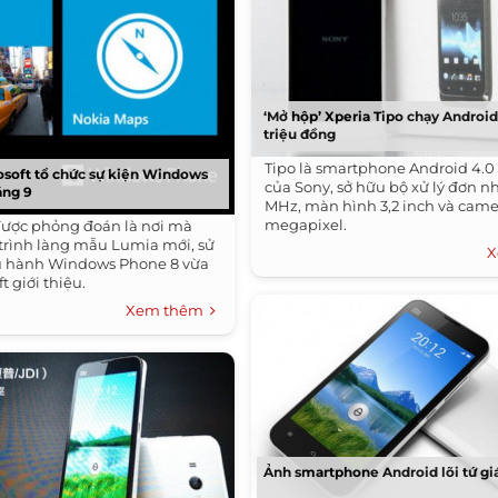
‘Mở hộp’ Xperia Tipo chạy Android 
triệu đồng
Tipo là smartphone Android 4.0 
osoft tổ chức sự kiện Windows
của Sony, sở hữu bộ xử lý đơn 
áng 9
MHz, màn hình 3,2 inch và camer
megapixel.
được phỏng đoán là nơi mà
 trình làng mẫu Lumia mới, sử
X
u hành Windows Phone 8 vừa
t giới thiệu.
Xem thêm
Ảnh smartphone Android lõi tứ gi