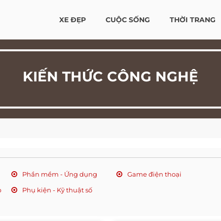
XE ĐẸP
CUỘC SỐNG
THỜI TRANG
KIẾN THỨC CÔNG NGHỆ
Phần mềm - Ứng dụng
Game điện thoại
p
Phụ kiện - Kỹ thuật số