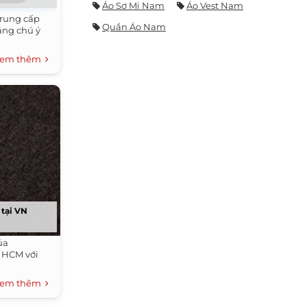
Áo Sơ Mi Nam
Áo Vest Nam
trung cấp
Quần Áo Nam
áng chú ý
em thêm
tại VN
ủa
P HCM với
em thêm