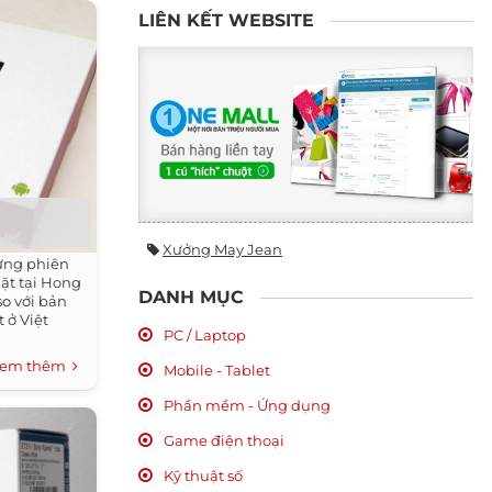
LIÊN KẾT WEBSITE
Xưởng May Jean
ưng phiên
ặt tại Hong
DANH MỤC
o với bản
 ở Việt
PC / Laptop
em thêm
Mobile - Tablet
Phần mềm - Ứng dụng
Game điện thoại
Kỹ thuật số