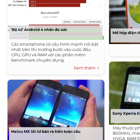
‘Bộ tứ’ Android 4 nhân đọ sức
Mở hộp điện t
Các smartphone có cấu hình mạnh nổi bật
nhất trên thị trường bước vào cuộc đấu
CPU, GPU và RAM với các phần mềm
benchmark chuyên dụng.
Xem thêm
Sony Xperia ti
Máy thuộc ph
Meizu MX lõi tứ bán ra trên toàn cầu
800MHz, màn 
HVGA, RAM 51