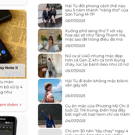
Hải Tú đổi phong cách thế nào
sau 5 năm thành “nàng thơ” của
Sơn Tùng M-TP
05/07/2025
Xuống phố sáng thứ 7 với váy
hoa sặc sỡ như Tăng Thanh Hà,
mặc sao để trông điệu đà mà
không sến
05/07/2025
Nữ ca sĩ U40 nhưng mặc đẹp
hơn cả Gen Z, khi cá tính bùng
cháy, lúc lại bánh bèo như cô nữ
xy Note II
chính ngôn tình
05/07/2025
Hải Tú đi biển không mặc bikini
hữu màn
vẫn gây sốt
m bộ xử lý 4
ng như
05/07/2025
em thêm
Gu ăn mặc của Phương Mỹ Chi ở
tuổi 22: Trẻ trung, biến hóa đầy
bất ngờ với loạt item chỉ vài trăm
nghìn đã mua được
04/07/2025
Chị em 30 nên “tẩy chay” ngay 4
kiểu quần ống rộng này: Mặc