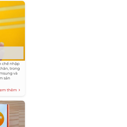
n chế nhập
khăn, trong
amsung và
óm sản
em thêm