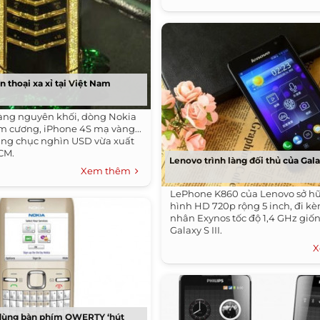
n thoại xa xỉ tại Việt Nam
àng nguyên khối, dòng Nokia
m cương, iPhone 4S mạ vàng...
àng chục nghìn USD vừa xuất
HCM.
Lenovo trình làng đối thủ của Gala
Xem thêm
LePhone K860 của Lenovo sở 
hình HD 720p rộng 5 inch, đi kè
nhân Exynos tốc độ 1,4 GHz giố
Galaxy S III.
X
 dùng bàn phím QWERTY ‘hút