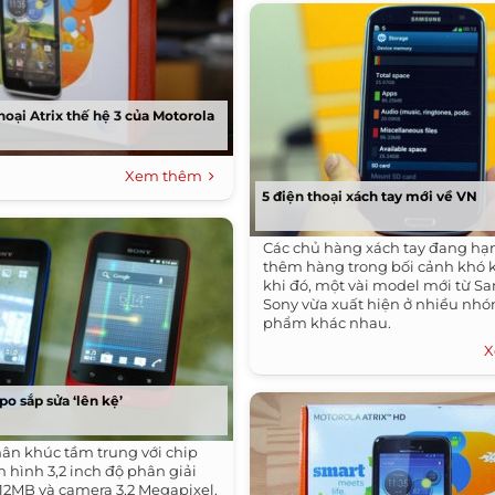
hoại Atrix thế hệ 3 của Motorola
Xem thêm
5 điện thoại xách tay mới về VN
Các chủ hàng xách tay đang hạ
thêm hàng trong bối cảnh khó 
khi đó, một vài model mới từ S
Sony vừa xuất hiện ở nhiều nh
phẩm khác nhau.
X
po sắp sửa ‘lên kệ’
ân khúc tầm trung với chip
hình 3,2 inch độ phân giải
2MB và camera 3,2 Megapixel.