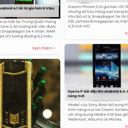
Xiaomi Phone 2 có giá bán chỉ 
roid 4.1 lõi tứ giá hơn 6 triệu
nhưng sở hữu hàng loạt trang bị
như bộ xử lý Snapdragon S4 lõi 
GB, camera 8 megapixel và màn
a ra mắt tại Trung Quốc mang
4,3 inch HD.
hone 2, ấn tượng bởi việc được
xử Snapdragon S4 4 nhân, RAM
X
iá chỉ tương đương 6,2 triệu
Xem thêm
Xperia P bắt đầu lên Android 4.0,
năng mới
Model của Sony được bổ sung t
tính năng của Ice Cream Sandw
với ứng dụng Media mới bao g
Walkman, Albums và Movies.
X