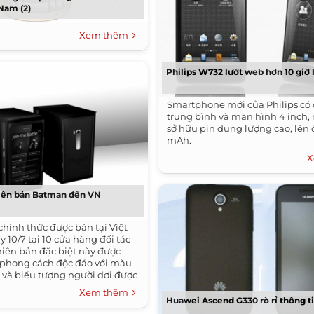
 Nam (2)
Xem thêm
Philips W732 lướt web hơn 10 giờ 
Smartphone mới của Philips có
trung bình và màn hình 4 inch,
sở hữu pin dung lượng cao, lên
mAh.
X
iên bản Batman đến VN
chính thức được bán tại Việt
 10/7 tại 10 cửa hàng đối tác
hiên bản đặc biệt này được
o phong cách độc đáo với màu
 và biểu tượng người dơi được
ân máy.
Xem thêm
Huawei Ascend G330 rò rỉ thông t