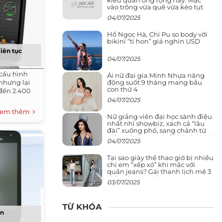
vào trông vừa quê vừa kéo tụt
chiều cao
04/07/2025
Hồ Ngọc Hà, Chi Pu so body với
bikini “tí hon” giá nghìn USD
liên tục
04/07/2025
 cấu hình
Ái nữ đại gia Minh Nhựa năng
động suốt 9 tháng mang bầu
 nhưng lại
con thứ 4
 đến 2.400
04/07/2025
em thêm
Nữ giảng viên đại học sành điệu
nhất nhì showbiz, xách cả “lâu
đài” xuống phố, sang chảnh từ
giảng đường ra phố khó ai đọ lại
04/07/2025
Tại sao giày thể thao giờ bị nhiều
chị em “xếp xó” khi mặc với
quần jeans? Gái thanh lịch mê 3
kiểu này hơn hẳn
03/07/2025
TỪ KHÓA
in