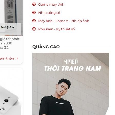
Game máy tính
Nhịp sống số
Máy ảnh - Camera - Nhiếp ảnh
4.0 giá 4
Phụ kiện - Kỹ thuật số
giá tốt nhất
nhân 800
QUẢNG CÁO
a 3,2
em thêm
á rẻ