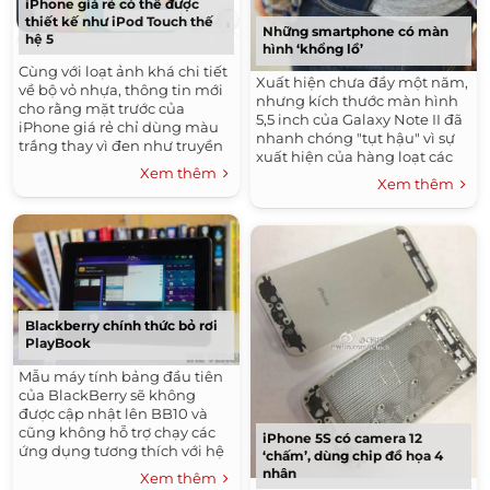
iPhone giá rẻ có thể được
thiết kế như iPod Touch thế
Những smartphone có màn
hệ 5
hình ‘khổng lồ’
Cùng với loạt ảnh khá chi tiết
Xuất hiện chưa đầy một năm,
về bộ vỏ nhựa, thông tin mới
nhưng kích thước màn hình
cho rằng mặt trước của
5,5 inch của Galaxy Note II đã
iPhone giá rẻ chỉ dùng màu
nhanh chóng "tụt hậu" vì sự
trắng thay vì đen như truyền
xuất hiện của hàng loạt các
thống, để dễ dàng kết hợp với
Xem thêm
đối thủ mới to lớn hơn.
thiết kế mặt lưng sặc sỡ.
Xem thêm
Blackberry chính thức bỏ rơi
PlayBook
Mẫu máy tính bảng đầu tiên
của BlackBerry sẽ không
được cập nhật lên BB10 và
cũng không hỗ trợ chạy các
iPhone 5S có camera 12
ứng dụng tương thích với hệ
‘chấm’, dùng chip đồ họa 4
điều hành Android mới.
nhân
Xem thêm