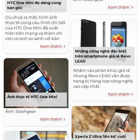
HTC One Mini đọ dáng cùng
Xem thêm
bản gốc
Dù chưa ra mắt, hình ảnh
thực tế cùng cấu hình chi tiết
của HTC One Mini đã xuất
hiện trên mạng và thậm chì
còn có ảnh so sánh với bản
gốc HTC One.
Xem thêm
Những công nghệ đặc biệt
trên smartphone giá rẻ Revo
LEAD
Nhắm vào phân khúc giá rẻ
nhưng Revo LEAD vẫn được
trang bị hàng loạt công nghệ
cao cấp nhất.
Xem thêm
Ảnh thực tế HTC One Mini
Ảnh: Slashgear
Xem thêm
Xperia Z Ultra ‘lên kệ’ cuối