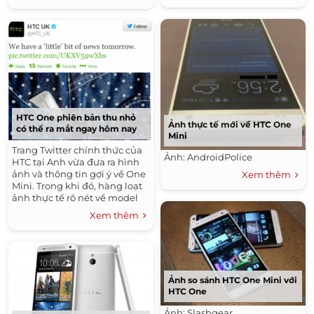
HTC One phiên bản thu nhỏ
Ảnh thực tế mới về HTC One
có thể ra mắt ngay hôm nay
Mini
Trang Twitter chính thức của
Ảnh: AndroidPolice
HTC tại Anh vừa đưa ra hình
ảnh và thông tin gợi ý về One
Xem thêm
Mini. Trong khi đó, hàng loạt
ảnh thực tế rõ nét về model
này tại Mỹ cũng xuất hiện
Xem thêm
trên Internet.
Ảnh so sánh HTC One Mini với
HTC One
Ảnh: Slashgear