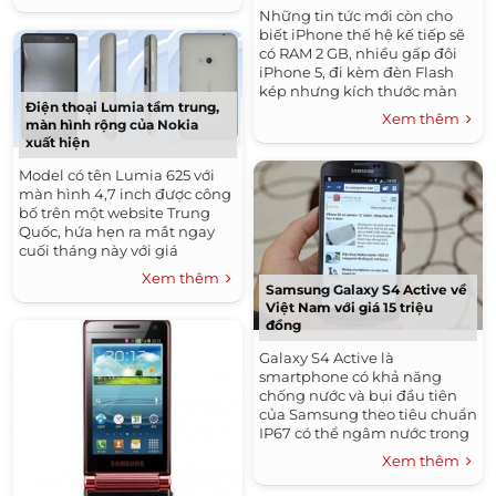
Những tin tức mới còn cho
biết iPhone thế hệ kế tiếp sẽ
có RAM 2 GB, nhiều gấp đôi
iPhone 5, đi kèm đèn Flash
kép nhưng kích thước màn
Điện thoại Lumia tầm trung,
hình vẫn 4 inch.
Xem thêm
màn hình rộng của Nokia
xuất hiện
Model có tên Lumia 625 với
màn hình 4,7 inch được công
bố trên một website Trung
Quốc, hứa hẹn ra mắt ngay
cuối tháng này với giá
khoảng 6,5 triệu đồng.
Xem thêm
Samsung Galaxy S4 Active về
Việt Nam với giá 15 triệu
đồng
Galaxy S4 Active là
smartphone có khả năng
chống nước và bụi đầu tiên
của Samsung theo tiêu chuẩn
IP67 có thể ngâm nước trong
vòng 30 phút ở độ sâu 1 mét.
Xem thêm