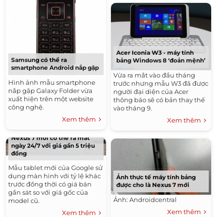
Acer Iconia W3 - máy tính
Samsung có thể ra
bảng Windows 8 ‘đoản mệnh’
smartphone Android nắp gập
Vừa ra mắt vào đầu tháng
Hình ảnh mẫu smartphone
trước nhưng mẫu W3 đã được
nắp gập Galaxy Folder vừa
người đại diện của Acer
xuất hiện trên một website
thông báo sẽ có bản thay thế
công nghệ.
vào tháng 9.
Xem thêm
Xem thêm
Nexus 7 mới có thể ra mắt
ngày 24/7 với giá gần 5 triệu
đồng
Mẫu tablet mới của Google sử
dụng màn hình với tỷ lệ khác
Ảnh thực tế máy tính bảng
trước đồng thời có giá bán
được cho là Nexus 7 mới
gần sát so với giá gốc của
Ảnh: Androidcentral
model cũ.
Xem thêm
Xem thêm