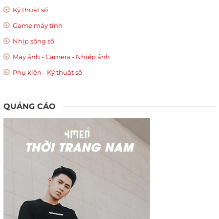
Kỹ thuật số
Game máy tính
Nhịp sống số
Máy ảnh - Camera - Nhiếp ảnh
Phụ kiện - Kỹ thuật số
QUẢNG CÁO