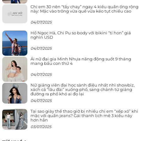
Chị em 30 nên “tẩy chay” ngay 4 kiểu quần ống rộng
này: Mặc vào trông vừa quê vừa kéo tụt chiều cao
04/07/2025
Hồ Ngọc Hà, Chi Pu so body với bikini “tí hon” giá
nghìn USD
04/07/2025
Ái nữ đại gia Minh Nhựa năng động suốt 9 tháng
mang bầu con thứ 4
04/07/2025
Nữ giảng viên đại học sành điệu nhất nhì showbiz,
xách cả “lâu đài” xuống phố, sang chảnh từ giảng
đường ra phố khó ai đọ lại
04/07/2025
Tại sao giày thể thao giờ bị nhiều chị em “xếp xó” khi
mặc với quần jeans? Gái thanh lịch mê 3 kiểu này
hơn hẳn
03/07/2025