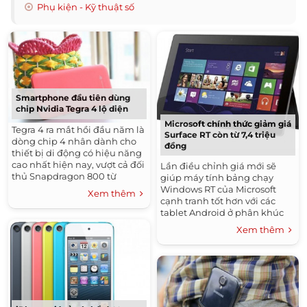
Phụ kiện - Kỹ thuật số
Smartphone đầu tiên dùng
chip Nvidia Tegra 4 lộ diện
Microsoft chính thức giảm giá
Tegra 4 ra mắt hồi đầu năm là
Surface RT còn từ 7,4 triệu
dòng chip 4 nhân dành cho
đồng
thiết bị di động có hiệu năng
cao nhất hiện nay, vượt cả đối
Lần điều chỉnh giá mới sẽ
thủ Snapdragon 800 từ
giúp máy tính bảng chạy
Qualcomm.
Windows RT của Microsoft
Xem thêm
cạnh tranh tốt hơn với các
tablet Android ở phân khúc
giá thấp.
Xem thêm