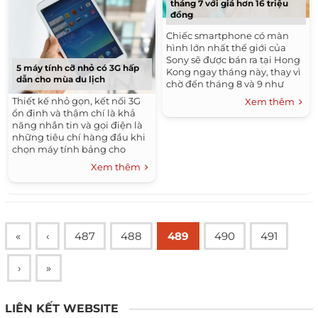
tháng 7 với giá hơn 16 triệu
đồng
Chiếc smartphone có màn
hình lớn nhất thế giới của
Sony sẽ được bán ra tại Hong
5 máy tính cỡ nhỏ có 3G hấp
Kong ngay tháng này, thay vì
dẫn cho mùa du lịch
chờ đến tháng 8 và 9 như
thông báo ban đầu.
Thiết kế nhỏ gọn, kết nối 3G
Xem thêm
ổn định và thậm chí là khả
năng nhắn tin và gọi điện là
những tiêu chí hàng đầu khi
chọn máy tính bảng cho
những chuyến đi xa.
Xem thêm
«
‹
487
488
489
490
491
›
»
LIÊN KẾT WEBSITE