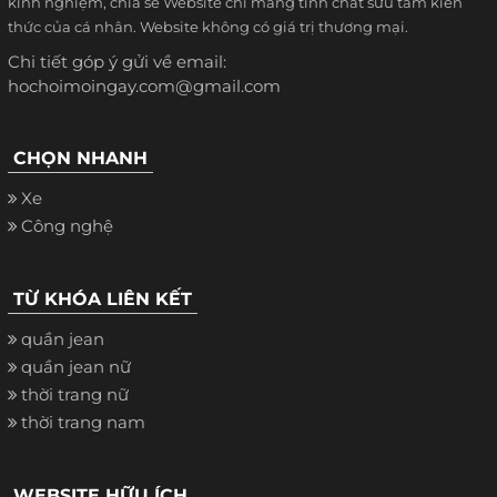
kinh nghiệm, chia sẻ Website chỉ mang tính chất sưu tầm kiến
thức của cá nhân. Website không có giá trị thương mại.
Chi tiết góp ý gửi về email:
hochoimoingay.com@gmail.com
CHỌN NHANH
Xe
Công nghệ
TỪ KHÓA LIÊN KẾT
quần jean
quần jean nữ
thời trang nữ
thời trang nam
WEBSITE HỮU ÍCH