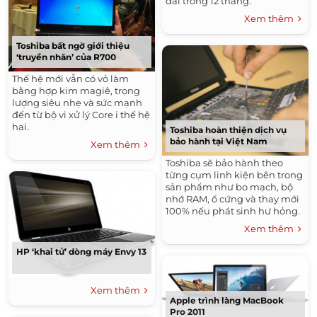
dài trong 12 tháng.
Xem thêm
Toshiba bất ngờ giới thiệu
‘truyền nhân’ của R700
Thế hệ mới vẫn có vỏ làm
bằng hợp kim magiê, trọng
lượng siêu nhẹ và sức mạnh
đến từ bộ vi xử lý Core i thế hệ
hai.
Toshiba hoàn thiện dịch vụ
bảo hành tại Việt Nam
Xem thêm
Toshiba sẽ bảo hành theo
từng cụm linh kiện bên trong
sản phẩm như bo mạch, bộ
nhớ RAM, ổ cứng và thay mới
100% nếu phát sinh hư hỏng.
Xem thêm
HP ‘khai tử’ dòng máy Envy 13
Xem thêm
Apple trình làng MacBook
Pro 2011