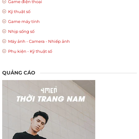
Game điện thoại
Kỹ thuật số
Game máy tính
Nhịp sống số
Máy ảnh - Camera - Nhiếp ảnh
Phụ kiện - Kỹ thuật số
QUẢNG CÁO