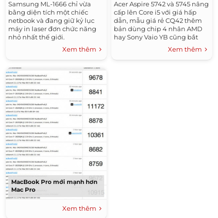
Samsung ML-1666 chỉ vừa
Acer Aspire 5742 và 5745 nâng
bằng diện tích một chiếc
cấp lên Core i5 với giá hấp
netbook và đang giữ kỷ lục
dẫn, mẫu giá rẻ CQ42 thêm
máy in laser đơn chức năng
bản dùng chip 4 nhân AMD
nhỏ nhất thế giới.
hay Sony Vaio YB cũng bắt
đầu được bán tại Việt Nam.
Xem thêm
Xem thêm
MacBook Pro mới mạnh hơn
Mac Pro
Xem thêm