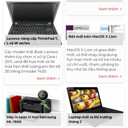
Xem thêm
Nét mới trên MacOS X Lion
Lenovo nâng cấp ThinkPad T,
L và W series
MacOS X Lion có giao diện
Các model mới được Lenovo
mới, có thể chạy ứng dụng
thêm tùy chọn vi xử lý Core i
full màn hình và hỗ trợ nhiều
2011, card đồ họa mới và lời
cử chỉ vuốt, chạm, phóng to
hứa hẹn thời lượng pin lên tới
thu nhỏ tài liệu thông qua
30 tiếng ở model T420.
touchpad như iPhone hay
Xem thêm
Xem thêm
iPad.
Máy in laser tí hon Samsung
Laptop mới ra thị trường
ML-1666
tháng 2