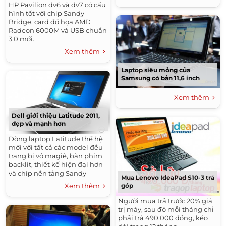
HP Pavilion dv6 và dv7 có cấu
hình tốt với chip Sandy
Bridge, card đồ họa AMD
Radeon 6000M và USB chuẩn
3.0 mới.
Xem thêm
Laptop siêu mỏng của
Samsung có bản 11,6 inch
Xem thêm
Dell giới thiệu Latitude 2011,
đẹp và mạnh hơn
Dòng laptop Latitude thế hệ
mới với tất cả các model đều
trang bị vỏ magiê, bàn phím
backlit, thiết kế hiện đại hơn
và chip nền tảng Sandy
Mua Lenovo IdeaPad S10-3 trả
Bridge.
Xem thêm
góp
Người mua trả trước 20% giá
trị máy, sau đó mỗi tháng chỉ
phải trả 490.000 đồng, kéo