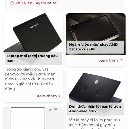
Phụ kiện - Kỹ thuật số
Ngắm ‘siêu mẫu’ chạy AMD
Zacate của HP
Laptop mới ra thị trường đầu
Xem thêm
năm
Trong đó, đáng chú ý là
Lenovo với mẫu Edge màn
hình 11,6 inch và Thinkpad
Core i5 giá chỉ từ 12,8 triệu
đồng.
Xem thêm
Dell thừa nhận lỗi bản lề trên
Alienware M11x
Bản lề máy bị lồi ra phía sau
hoặc thậm chí bị gãy nếu