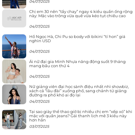
04/07/2025
Chị em 30 nên “tẩy chay” ngay 4 kiểu quần ống rộng
này: Mặc vào trông vừa quê vừa kéo tụt chiều cao
04/07/2025
Hồ Ngọc Hà, Chi Pu so body với bikini “tí hon” giá
nghìn USD
04/07/2025
Ái nữ đại gia Minh Nhựa năng động suốt 9 tháng
mang bầu con thứ 4
04/07/2025
Nữ giảng viên đại học sành điệu nhất nhì showbiz,
xách cả “lâu đài” xuống phố, sang chảnh từ giảng
đường ra phố khó ai đọ lại
04/07/2025
Tại sao giày thể thao giờ bị nhiều chị em “xếp xó” khi
mặc với quần jeans? Gái thanh lịch mê 3 kiểu này
hơn hẳn
03/07/2025