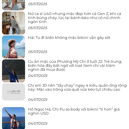
05/07/2025
Nữ ca sĩ U40 nhưng mặc đẹp hơn cả Gen Z, khi cá
tính bùng cháy, lúc lại bánh bèo như cô nữ chính
ngôn tình
05/07/2025
Hải Tú đi biển không mặc bikini vẫn gây sốt
05/07/2025
Gu ăn mặc của Phương Mỹ Chi ở tuổi 22: Trẻ trung,
biến hóa đầy bất ngờ với loạt item chỉ vài trăm
nghìn đã mua được
04/07/2025
Chị em 30 nên “tẩy chay” ngay 4 kiểu quần ống rộng
này: Mặc vào trông vừa quê vừa kéo tụt chiều cao
04/07/2025
Hồ Ngọc Hà, Chi Pu so body với bikini “tí hon” giá
nghìn USD
04/07/2025