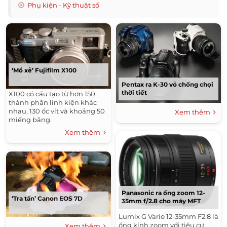
Phụ kiện - Kỹ thuật số
‘Mổ xẻ’ Fujifilm X100
Pentax ra K-30 vỏ chống chọi
thời tiết
X100 có cấu tạo từ hơn 150
thành phần linh kiện khác
nhau, 130 ốc vít và khoảng 50
Xem thêm
miếng băng.
Xem thêm
Panasonic ra ống zoom 12-
‘Tra tấn’ Canon EOS 7D
35mm f/2.8 cho máy MFT
Lumix G Vario 12-35mm F2.8 là
ống kính zoom với tiêu cự
Xem thêm