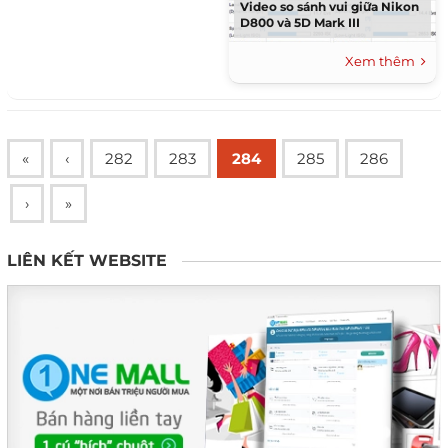
Video so sánh vui giữa Nikon
D800 và 5D Mark III
Xem thêm
«
‹
282
283
284
285
286
›
»
LIÊN KẾT WEBSITE