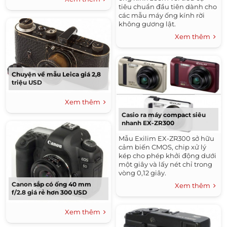
tiêu chuẩn đầu tiên dành cho
các mẫu máy ống kính rời
không gương lật.
Xem thêm
Chuyện về mẫu Leica giá 2,8
triệu USD
Xem thêm
Casio ra máy compact siêu
nhanh EX-ZR300
Mẫu Exilim EX-ZR300 sở hữu
cảm biến CMOS, chip xử lý
kép cho phép khởi động dưới
một giây và lấy nét chỉ trong
vòng 0,12 giây.
Canon sắp có ống 40 mm
Xem thêm
f/2.8 giá rẻ hơn 300 USD
Xem thêm