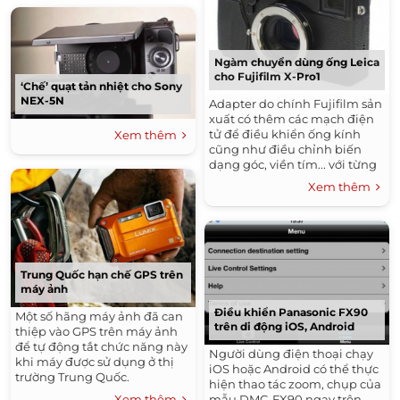
Ngàm chuyển dùng ống Leica
cho Fujifilm X-Pro1
‘Chế’ quạt tản nhiệt cho Sony
NEX-5N
Adapter do chính Fujifilm sản
xuất có thêm các mạch điện
tử để điều khiển ống kính
Xem thêm
cũng như điều chỉnh biến
dạng góc, viền tím... với từng
model cụ thể.
Xem thêm
Trung Quốc hạn chế GPS trên
máy ảnh
Điều khiển Panasonic FX90
Một số hãng máy ảnh đã can
trên di động iOS, Android
thiệp vào GPS trên máy ảnh
để tự động tắt chức năng này
Người dùng điện thoại chạy
khi máy được sử dụng ở thị
iOS hoặc Android có thể thực
trường Trung Quốc.
hiện thao tác zoom, chụp của
Xem thêm
mẫu DMC-FX90 ngay trên