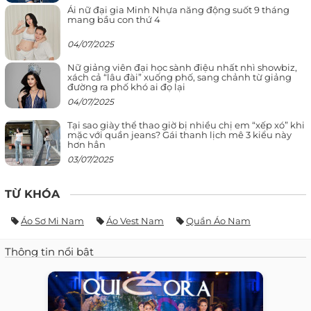
Ái nữ đại gia Minh Nhựa năng động suốt 9 tháng
mang bầu con thứ 4
04/07/2025
Nữ giảng viên đại học sành điệu nhất nhì showbiz,
xách cả “lâu đài” xuống phố, sang chảnh từ giảng
đường ra phố khó ai đọ lại
04/07/2025
Tại sao giày thể thao giờ bị nhiều chị em “xếp xó” khi
mặc với quần jeans? Gái thanh lịch mê 3 kiểu này
hơn hẳn
03/07/2025
TỪ KHÓA
Áo Sơ Mi Nam
Áo Vest Nam
Quần Áo Nam
Thông tin nổi bật