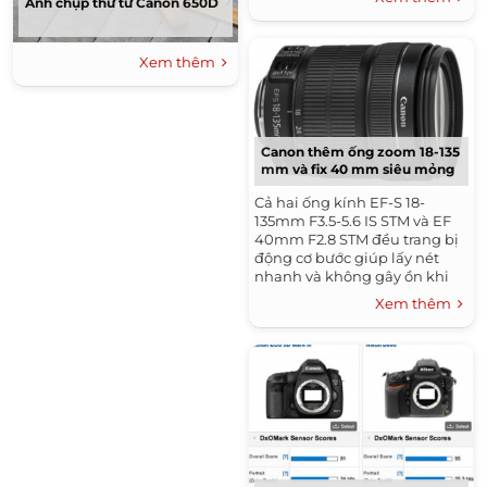
Ảnh chụp thử từ Canon 650D
Xem thêm
Canon thêm ống zoom 18-135
mm và fix 40 mm siêu mỏng
Cả hai ống kính EF-S 18-
135mm F3.5-5.6 IS STM và EF
40mm F2.8 STM đều trang bị
động cơ bước giúp lấy nét
nhanh và không gây ồn khi
quay video.
Xem thêm