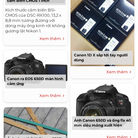
cảm biến CMOS 1 inch
Kích thước cảm biến BSI-
CMOS của DSC-RX100, 13,2 x
8,8 mm tương đương với
dòng máy ống kính rời không
gương lật Nikon 1.
Xem thêm
Canon 1D X sắp tới tay người
dùng
Xem thêm
Canon ra EOS 650D màn hình
cảm ứng
Xem thêm
Ảnh Canon 650D và ống fix 40
mm siêu mỏng xuất hiện
Xem thêm