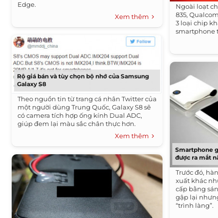
Edge.
Ngoài loạt c
835, Qualcom
Xem thêm
3 loại chip 
smartphone 
Rộ giá bán và tùy chọn bộ nhớ của Samsung
Galaxy S8
Theo nguồn tin từ trang cá nhân Twitter của
một người dùng Trung Quốc, Galaxy S8 sẽ
có camera tích hợp ống kính Dual ADC,
giúp đem lại màu sắc chân thực hơn.
Xem thêm
Smartphone g
được ra mắt 
Trước đó, hà
xuất khác nh
cấp bằng sáng
gập lại nhưn
“trình làng”.