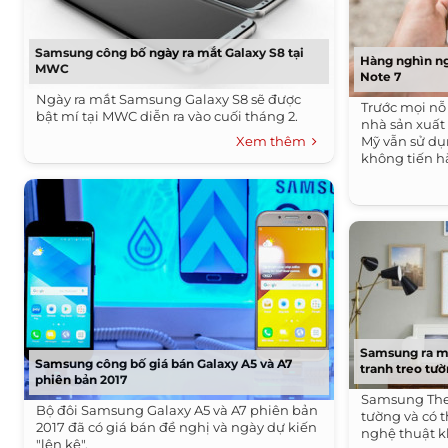
Samsung công bố ngày ra mắt Galaxy S8 tại
Hàng nghìn ng
MWC
Note 7
Ngày ra mắt Samsung Galaxy S8 sẽ được
Trước mọi nỗ 
bật mí tại MWC diễn ra vào cuối tháng 2.
nhà sản xuấ
Xem thêm
Mỹ vẫn sử dụ
không tiến hà
Samsung ra m
Samsung công bố giá bán Galaxy A5 và A7
tranh treo tư
phiên bản 2017
Samsung The F
Bộ đôi Samsung Galaxy A5 và A7 phiên bản
tường và có 
2017 đã có giá bán đề nghị và ngày dự kiến
nghệ thuật k
"lên kệ".