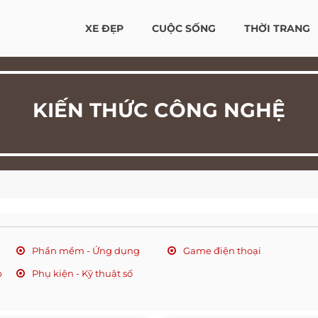
XE ĐẸP
CUỘC SỐNG
THỜI TRANG
KIẾN THỨC CÔNG NGHỆ
Phần mềm - Ứng dụng
Game điện thoại
p
Phụ kiện - Kỹ thuật số