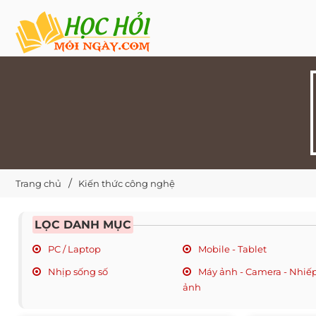
Trang chủ
Kiến thức công nghệ
LỌC DANH MỤC
PC / Laptop
Mobile - Tablet
Nhịp sống số
Máy ảnh - Camera - Nhiế
ảnh