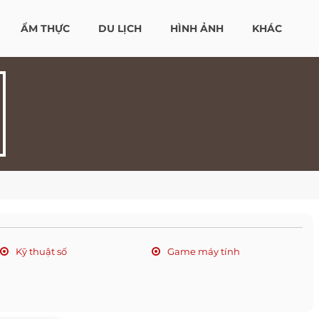
ẨM THỰC
DU LỊCH
HÌNH ẢNH
KHÁC
Kỹ thuật số
Game máy tính