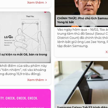
Xem thêm
CHÍNH THỨC: Phó chủ tịch Samsu
Yong bị bắt
Vào ngày hôm qua – 16/02, Tòa 
trung tâm thủ đô Seoul (Seoul C
District Court) đã chính thức t
lệnh bắt giữ ông Lee Jae Yong, 
tập đoàn Samsung.
X
 sự kiện ra mắt G6, bán ra trong
 khởi điểm của siêu phẩm này
 “tiền nhiệm”, rơi vào khoảng
ng đương 15,9 triệu đồng).
Xem thêm
Samsung Galaxy Tab S3 trình diện