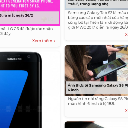
“trâu”, trọng lượng nhẹ
Samsung Galaxy Tab S3 là mẫu 
6, ra mắt ngày 26/2
bảng cao cấp mới nhất của hãn
công bố tại Triển lãm di động lớ
giới MWC 2017 diễn ra ngày 26/0
 mắt LG G6 đã được xác nhận
ới đây.
X
Xem thêm
Ảnh thực tế Samsung Galaxy S8 P
6 inch
Nguồn tin nói rằng Galaxy S8 P
màn hình 6 inch tỉ lệ 18:9.
X