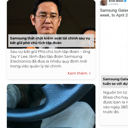
Samsung thắt chặt kiểm soát tài chính sau vụ
bắt giữ phó chủ tịch tập đoàn
Sau vụ bắt giữ Phó chủ tịch tập đoàn – ông
Jay Y Lee, lãnh đạo tập đoàn Samsung
Electronics đã đưa ra nhiều quy định mới
trong việc quản lý tài chính.
Xem thêm
Samsung Galax
tuần so với dự
Nguồn tin từ
Blass cho hay
được bán ra m
vào ngày 28/
trước đó.