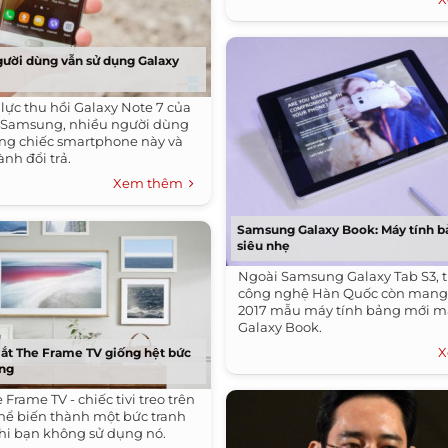
ười dùng vẫn sử dụng Galaxy
lực thu hồi Galaxy Note 7 của
t Samsung, nhiều người dùng
ng chiếc smartphone này và
nh đổi trả.
Xem thêm
Samsung Galaxy Book: Máy tính bả
siêu nhẹ
Ngoài Samsung Galaxy Tab S3, 
công nghệ Hàn Quốc còn mang
2017 mẫu máy tính bảng mới m
Galaxy Book.
X
ắt The Frame TV giống hệt bức
ờng
rame TV - chiếc tivi treo trên
thể biến thành một bức tranh
hi bạn không sử dụng nó.