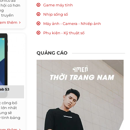
onics đã
Game máy tính
 hội có hơn
ng
Nhịp sống số
n truyền
em thêm
Máy ảnh - Camera - Nhiếp ảnh
Phụ kiện - Kỹ thuật số
QUẢNG CÁO
Tab S3
c công bố
 lớn nhất
ung sẽ
 tính bảng
em thêm