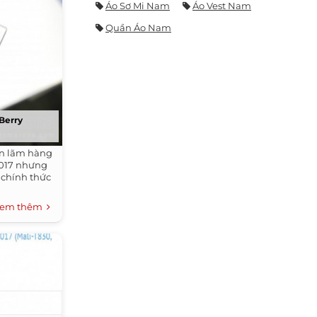
Áo Sơ Mi Nam
Áo Vest Nam
Quần Áo Nam
Berry
iển lãm hàng
2017 nhưng
 chính thức
em thêm