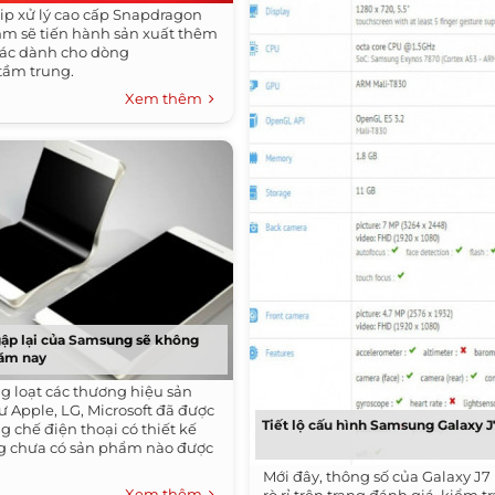
hip xử lý cao cấp Snapdragon
m sẽ tiến hành sản xuất thêm
khác dành cho dòng
tầm trung.
Xem thêm
ập lại của Samsung sẽ không
năm nay
ng loạt các thương hiệu sản
ư Apple, LG, Microsoft đã được
Tiết lộ cấu hình Samsung Galaxy J
 chế điện thoại có thiết kế
g chưa có sản phẩm nào được
Mới đây, thông số của Galaxy J7 
Xem thêm