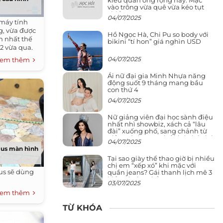
vào trông vừa quê vừa kéo tụt
chiều cao
04/07/2025
máy tính
g, vừa được
Hồ Ngọc Hà, Chi Pu so body với
n nhất thế
bikini “tí hon” giá nghìn USD
2 vừa qua.
04/07/2025
em thêm
Ái nữ đại gia Minh Nhựa năng
động suốt 9 tháng mang bầu
con thứ 4
04/07/2025
Nữ giảng viên đại học sành điệu
nhất nhì showbiz, xách cả “lâu
đài” xuống phố, sang chảnh từ
giảng đường ra phố khó ai đọ lại
04/07/2025
lus màn hình
Tại sao giày thể thao giờ bị nhiều
chị em “xếp xó” khi mặc với
lus sẽ dùng
quần jeans? Gái thanh lịch mê 3
kiểu này hơn hẳn
03/07/2025
em thêm
TỪ KHÓA