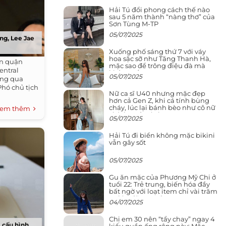
Hải Tú đổi phong cách thế nào
sau 5 năm thành “nàng thơ” của
Sơn Tùng M-TP
05/07/2025
ng, Lee Jae
Xuống phố sáng thứ 7 với váy
hoa sặc sỡ như Tăng Thanh Hà,
án quận
mặc sao để trông điệu đà mà
entral
không sến
05/07/2025
hông qua
Phó chủ tịch
Nữ ca sĩ U40 nhưng mặc đẹp
hơn cả Gen Z, khi cá tính bùng
cháy, lúc lại bánh bèo như cô nữ
em thêm
chính ngôn tình
05/07/2025
Hải Tú đi biển không mặc bikini
vẫn gây sốt
05/07/2025
Gu ăn mặc của Phương Mỹ Chi ở
tuổi 22: Trẻ trung, biến hóa đầy
bất ngờ với loạt item chỉ vài trăm
nghìn đã mua được
04/07/2025
Chị em 30 nên “tẩy chay” ngay 4
, cấu hình
kiểu quần ống rộng này: Mặc