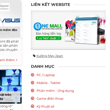
LIÊN KẾT WEBSITE
hần mềm độc
int đã phát
ài sẵn phần
được chuyển
Xưởng May Jean
em thêm
DANH MỤC
PC / Laptop
Mobile - Tablet
Phần mềm - Ứng dụng
ặt trên
Game điện thoại
ày
hổng lồ”
Kỹ thuật số