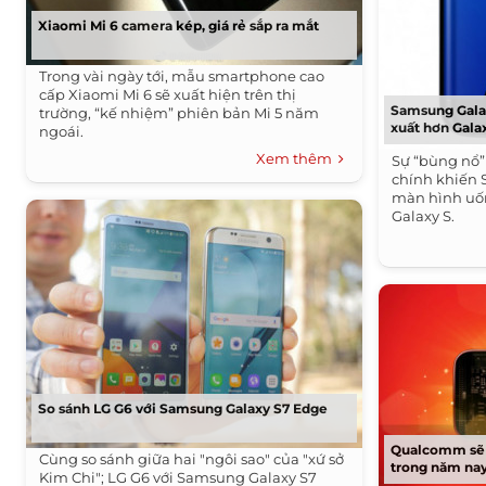
Xiaomi Mi 6 camera kép, giá rẻ sắp ra mắt
Trong vài ngày tới, mẫu smartphone cao
cấp Xiaomi Mi 6 sẽ xuất hiện trên thị
Samsung Galax
trường, “kế nhiệm” phiên bản Mi 5 năm
xuất hơn Gala
ngoái.
Xem thêm
Sự “bùng nổ” 
chính khiến
màn hình uốn
Galaxy S.
So sánh LG G6 với Samsung Galaxy S7 Edge
Qualcomm sẽ t
Cùng so sánh giữa hai "ngôi sao" của "xứ sở
trong năm na
Kim Chi"; LG G6 với Samsung Galaxy S7