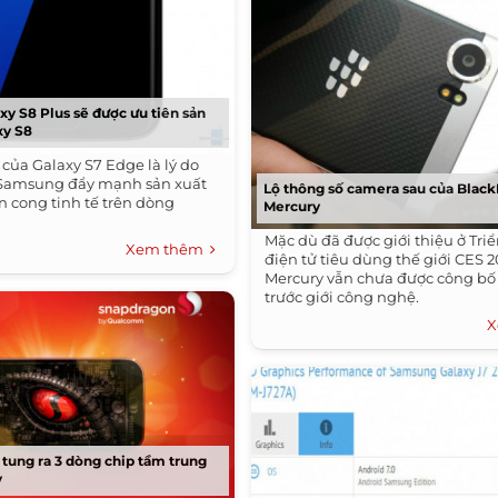
y S8 Plus sẽ được ưu tiên sản
xy S8
của Galaxy S7 Edge là lý do
 Samsung đẩy mạnh sản xuất
Lộ thông số camera sau của Black
 cong tinh tế trên dòng
Mercury
Mặc dù đã được giới thiệu ở Tr
Xem thêm
điện tử tiêu dùng thế giới CES 
Mercury vẫn chưa được công bố
trước giới công nghệ.
X
ung ra 3 dòng chip tầm trung
y