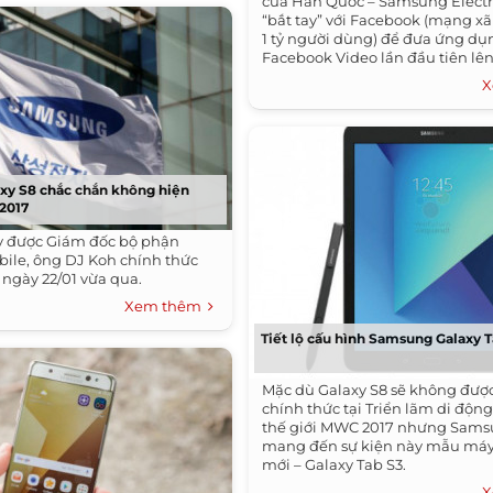
của Hàn Quốc – Samsung Electr
“bắt tay” với Facebook (mạng xã
1 tỷ người dùng) để đưa ứng dụ
Facebook Video lần đầu tiên lê
hình.
X
xy S8 chắc chắn không hiện
2017
y được Giám đốc bộ phận
ile, ông DJ Koh chính thức
 ngày 22/01 vừa qua.
Xem thêm
Tiết lộ cấu hình Samsung Galaxy 
Mặc dù Galaxy S8 sẽ không đượ
chính thức tại Triển lãm di động
thế giới MWC 2017 nhưng Sams
mang đến sự kiện này mẫu máy
mới – Galaxy Tab S3.
X