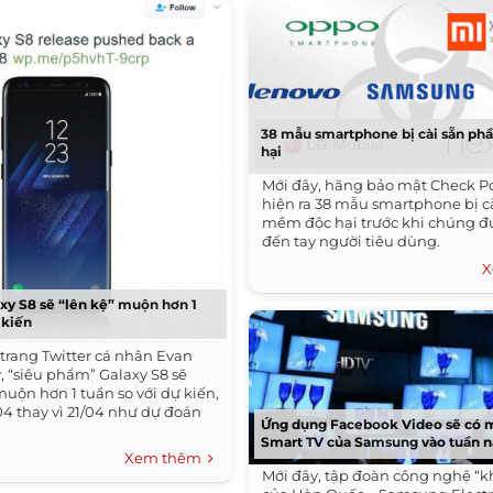
38 mẫu smartphone bị cài sẵn p
hại
Mới đây, hãng bảo mật Check Po
hiện ra 38 mẫu smartphone bị c
mềm độc hại trước khi chúng 
đến tay người tiêu dùng.
X
y S8 sẽ “lên kệ” muộn hơn 1
 kiến
 trang Twitter cá nhân Evan
, “siêu phẩm” Galaxy S8 sẽ
uộn hơn 1 tuần so với dự kiến,
04 thay vì 21/04 như dự đoán
Ứng dụng Facebook Video sẽ có m
Smart TV của Samsung vào tuần n
Xem thêm
Mới đây, tập đoàn công nghệ “k