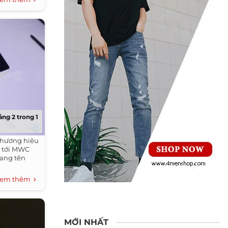
ng 2 trong 1
thương hiệu
 tới MWC
ang tên
em thêm
MỚI NHẤT