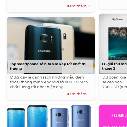
Xem thêm
Top smartphone sở hữu sim kép tốt nhất thị
LG gửi thư mời
trường
tháng 3
Dưới đây là danh sách những mẫu điện
Dự đoán, giá
thoại thông minh Android sở hữu 2 SIM có
sẽ cao hơn G5
chất lượng tốt nhất hiện nay.
700 USD (tươ
Xem thêm