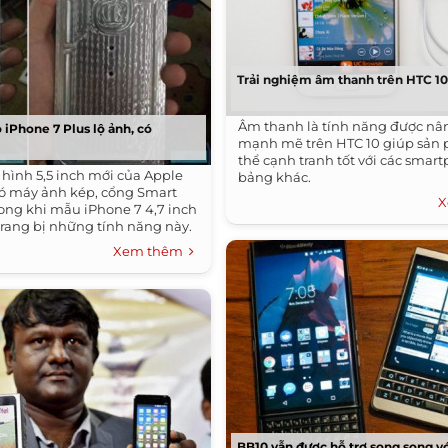
Trải nghiệm âm thanh trên HTC 1
Âm thanh là tính năng được nâ
iPhone 7 Plus lộ ảnh, có
mạnh mẽ trên HTC 10 giúp sản
thể cạnh tranh tốt với các smar
hình 5,5 inch mới của Apple
bảng khác.
có máy ảnh kép, cổng Smart
X
rong khi mẫu iPhone 7 4,7 inch
rang bị những tính năng này.
Xem thêm
BB10 vẫn được hỗ trợ song song v