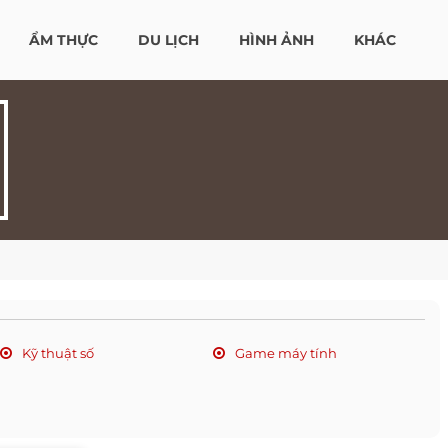
ẨM THỰC
DU LỊCH
HÌNH ẢNH
KHÁC
Kỹ thuật số
Game máy tính