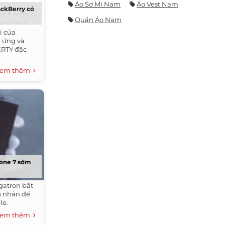
Áo Sơ Mi Nam
Áo Vest Nam
ackBerry có
Quần Áo Nam
i của
m ứng và
RTY đặc
em thêm
hone 7 sớm
gatron bắt
g nhân để
le.
em thêm