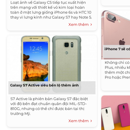
Loạt ảnh về Galaxy C5 tiếp tục xuất hiện
trên mạng với thiết kế vỏ kim loại hoàn
toàn ở mặt lưng giống iPhone 6s và HTC 10
thay vì lưng kính như Galaxy S7 hay Note 5.
Xem thêm
iPhone 7 sẽ c
Không chỉ có
Plus, nhiều 
thêm một chi
Pro hoặc Pr
Galaxy S7 Active siêu bền lộ thêm ảnh
S7 Active là phiên bản Galaxy S7 đặc biệt
với độ bền đạt chuẩn quân đội MIL-STD-
810G, nhưng có thể chỉ được bán tại thị
trường Mỹ.
Xem thêm