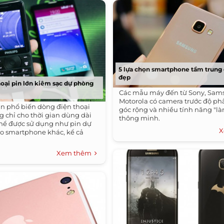
5 lựa chọn smartphone tầm trung 
đẹp
oại pin lớn kiêm sạc dự phòng
Các mẫu máy đến từ Sony, Sam
Motorola có camera trước độ phâ
ần phổ biến dòng điện thoại
góc rộng và nhiều tính năng "l
g chỉ cho thời gian dùng dài
thông minh.
hể được sử dụng như pin dự
X
o smartphone khác, kể cả
Xem thêm