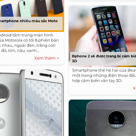
smartphone nhiều màu sắc Moto
ndroid tầm trung màn hình
của Motorola có tới 8 phiên bản
 nhau, ngoài đen, trắng còn
ỏ, tím, nâu, xanh...
Bphone 2 sẽ được trang bị cảm bi
Xem thêm
3D
Smartphone thế hệ hai của Bkav
một trong những điện thoại đầu 
hợp cảm biến vân tay 3D.
X