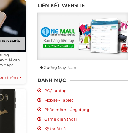
LIÊN KẾT WEBSITE
chụp selfie
sung,
n giải cao,
àm đẹp"
Xưởng May Jean
em thêm
DANH MỤC
PC / Laptop
Mobile - Tablet
Phần mềm - Ứng dụng
Game điện thoại
Kỹ thuật số