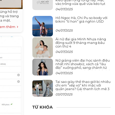
vào trông vừa quê vừa kéo tụt
chiều cao
04/07/2025
gừng hỗ trợ
ng và trang
Hồ Ngọc Hà, Chi Pu so body với
ua mặt.
bikini “tí hon” giá nghìn USD
em thêm
04/07/2025
Ái nữ đại gia Minh Nhựa năng
động suốt 9 tháng mang bầu
con thứ 4
04/07/2025
Nữ giảng viên đại học sành điệu
nhất nhì showbiz, xách cả “lâu
đài” xuống phố, sang chảnh từ
giảng đường ra phố khó ai đọ lại
04/07/2025
Tại sao giày thể thao giờ bị nhiều
chị em “xếp xó” khi mặc với
quần jeans? Gái thanh lịch mê 3
kiểu này hơn hẳn
03/07/2025
TỪ KHÓA