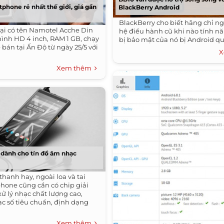
phone rẻ nhất thế giới, giá gần
BlackBerry Android
BlackBerry cho biết hãng chỉ n
ại có tên Namotel Acche Din
hệ điều hành cũ khi nào tính nă
ình HD 4 inch, RAM 1 GB, chạy
bị bảo mật của nó bị Android q
 bán tại Ấn Độ từ ngày 25/5 với
X
Xem thêm
dành cho tín đồ âm nhạc
thanh hay, ngoài loa và tai
hone cũng cần có chip giải
ử lý nhạc chất lượng cao,
c số tiêu chuẩn, định dạng
Xem thêm