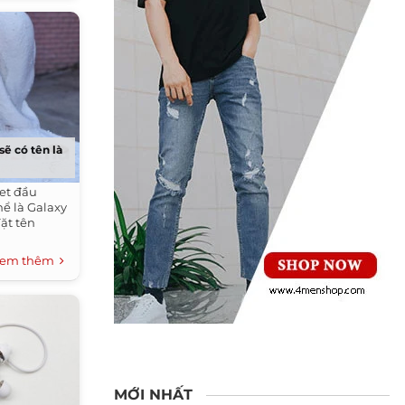
ẽ có tên là
let đầu
ể là Galaxy
đặt tên
em thêm
MỚI NHẤT