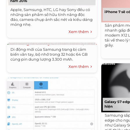
năm 2016
Apple, Samsung, HTC, LG hay Sony đều có
iPhone 7 sẽ c
những sản phẩm sở hữu tính năng độc
đáo, camera chụp ảnh sắc nét và kiểu dáng
mỏng nhẹ.
Sản phẩm mới
nhanh gấp đ
Xem thêm
modem X12 L
Samsung ra Galaxy C7 màn hình 5,7 inch
tải về theo l
giây.
Di động mới của Samsung trang bị cảm
biến vân tay, bộ nhớ trong 32 hoặc 64 GB
cùng pin dung lượng 3.300 mAh.
Xem thêm
Galaxy S7 edg
hiện
Samsung sắp 
edge cho ng
như Galaxy S