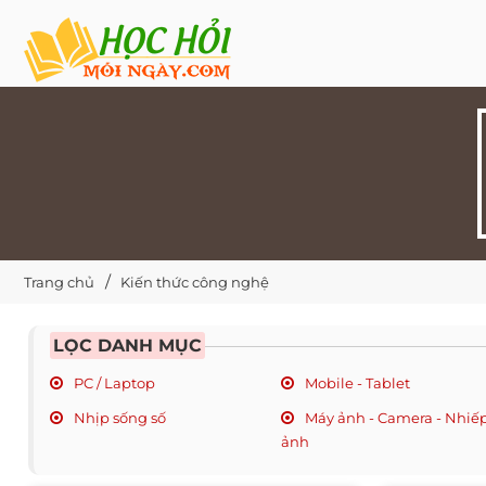
Trang chủ
Kiến thức công nghệ
LỌC DANH MỤC
PC / Laptop
Mobile - Tablet
Nhịp sống số
Máy ảnh - Camera - Nhiế
ảnh