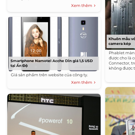
Xem thêm
Khuôn mẫu vỏ 
camera kép
Phablet màn 
được cho là 
Smartphone Namotel Acche Din giá 1,5 USD
Connector, t
tại Ấn Độ
không được t
Giá sản phẩm trên website của công ty.
Xem thêm