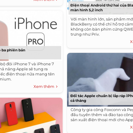
Điện thoại Android thứ hai của Bl
màn hình 5,2 inch
Với màn hình lớn, sản phẩm mớ
BlackBerry có thể chỉ hỗ trợ cả
không còn bàn phím cứng QWE
trưng như Priv.
X
ó ba phiên bản
 bộ đôi iPhone 7 và iPhone 7
khả năng Apple sẽ tung ra
ếc điện thoại nữa mang tên
emium.
Xem thêm
Đối tác Apple chuẩn bị lắp ráp iP
cả tháng
Công ty gia công Foxconn và Pe
đầu tuyển thêm và đào tạo côn
sản xuất điện thoại mới cho App
X