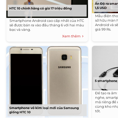
Ấn Độ ra smart
1,5 USD
HTC 10 chính hãng có giá 17 triệu đồng
Mẫu điện tho
sở hữu màn h
Smartphone Android cao cấp nhất của HTC
Android và sẽ
sẽ được bán ra vào đầu tháng 6 với hai màu
giá 99 Rs.
bạc và vàng.
Xem thêm
5 smartphone 
Để tạo ra âm 
nghe, smartp
mã riêng để x
cùng kho nhạ
Smartphone vỏ kim loại mới của Samsung
tốt.
giống HTC 10