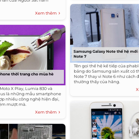
ho fan của Người Sắt năm
Xem thêm
Samsung Galaxy Note thế hệ mới s
Note 7
Tên gọi thế hệ kế tiếp của phab
bảng do Samsung sản xuất có th
hone thời trang cho mùa hè
Note 7 thay vì Note 6 như cách 
thường thấy của hãng.
 Moto X Play, Lumia 830 và
X
lus là những mẫu smartphone
 hợp nhiều công nghệ hiện đại,
hiệm mượt mà.
Xem thêm