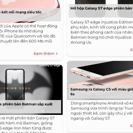
Mở hộp Galaxy S7 edge phiên bản
ó kết nối mạng siêu tốc
Galaxy S7 edge Injustice Editio
 của Apple có thể hoạt động
phụ kiện, kính VR cùng phần 
ôi iPhone 6s nhờ dùng
biến theo phong cách của nhân
TE của Qualcomm với tốc độ
Batman trong trò chơi Injustice
ý thuyết lên đến 600 Mb mỗi
Among Us.
X
Xem thêm
Samsung ra Galaxy C5 với màu gi
6s
Dòng smartphone Android vỏ ki
e phiên bản Batman sắp xuất
Samsung vừa trình làng tại Tru
ngoài thiết kế, còn gây chú ý v
ra mắt phiên bản Galaxy S7
ngang với Galaxy S7.
ười hâm mộ Batman, giống
X
6 edge Iron Man từng được