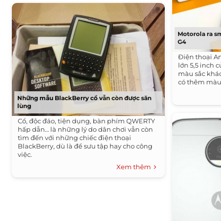
Motorola ra 
G4
Điện thoại A
lớn 5,5 inch 
màu sắc khác
có thêm màu đ
Những mẫu BlackBerry cổ vẫn còn được săn
lùng
Cổ, độc đáo, tiện dụng, bàn phím QWERTY
hấp dẫn… là những lý do dân chơi vẫn còn
tìm đến với những chiếc điện thoại
BlackBerry, dù là để sưu tập hay cho công
việc.
Xem thêm