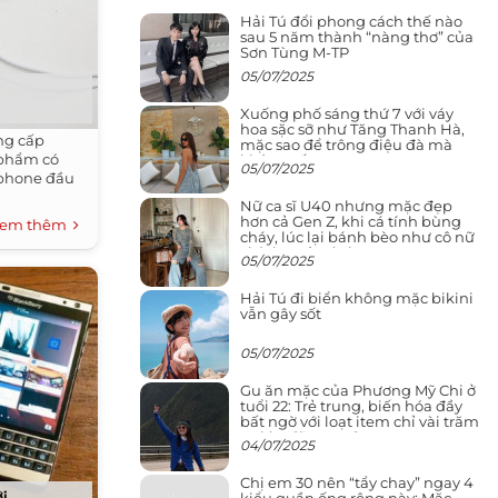
Hải Tú đổi phong cách thế nào
sau 5 năm thành “nàng thơ” của
Sơn Tùng M-TP
05/07/2025
0
Xuống phố sáng thứ 7 với váy
hoa sặc sỡ như Tăng Thanh Hà,
ng cấp
mặc sao để trông điệu đà mà
 phẩm có
không sến
05/07/2025
tphone đầu
Nữ ca sĩ U40 nhưng mặc đẹp
hơn cả Gen Z, khi cá tính bùng
em thêm
cháy, lúc lại bánh bèo như cô nữ
chính ngôn tình
05/07/2025
Hải Tú đi biển không mặc bikini
vẫn gây sốt
05/07/2025
Gu ăn mặc của Phương Mỹ Chi ở
tuổi 22: Trẻ trung, biến hóa đầy
bất ngờ với loạt item chỉ vài trăm
nghìn đã mua được
04/07/2025
Chị em 30 nên “tẩy chay” ngay 4
ới
kiểu quần ống rộng này: Mặc