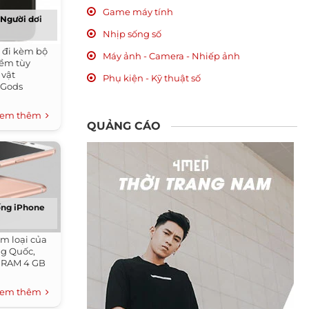
Game máy tính
 Người dơi
Nhịp sống số
n đi kèm bộ
Máy ảnh - Camera - Nhiếp ảnh
mềm tùy
 vật
Phụ kiện - Kỹ thuật số
: Gods
em thêm
QUẢNG CÁO
ống iPhone
m loại của
ng Quốc,
ới RAM 4 GB
em thêm