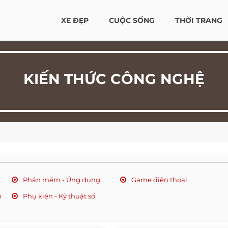
XE ĐẸP
CUỘC SỐNG
THỜI TRANG
KIẾN THỨC CÔNG NGHỆ
Phần mềm - Ứng dụng
Game điện thoại
p
Phụ kiện - Kỹ thuật số