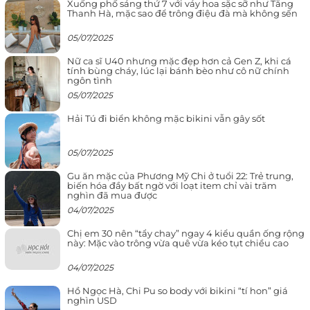
Xuống phố sáng thứ 7 với váy hoa sặc sỡ như Tăng
Thanh Hà, mặc sao để trông điệu đà mà không sến
05/07/2025
Nữ ca sĩ U40 nhưng mặc đẹp hơn cả Gen Z, khi cá
tính bùng cháy, lúc lại bánh bèo như cô nữ chính
ngôn tình
05/07/2025
Hải Tú đi biển không mặc bikini vẫn gây sốt
05/07/2025
Gu ăn mặc của Phương Mỹ Chi ở tuổi 22: Trẻ trung,
biến hóa đầy bất ngờ với loạt item chỉ vài trăm
nghìn đã mua được
04/07/2025
Chị em 30 nên “tẩy chay” ngay 4 kiểu quần ống rộng
này: Mặc vào trông vừa quê vừa kéo tụt chiều cao
04/07/2025
Hồ Ngọc Hà, Chi Pu so body với bikini “tí hon” giá
nghìn USD