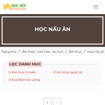
Toggl
navig
HỌC NẤU ĂN
Trang chủ
Ẩm thực - văn hóa - du lịch
Ẩm thực
Học nấu ăn
LỌC DANH MỤC
Ẩm thực 3 miền
Ẩm thực quốc tế
Địa điểm ăn uống
«
‹