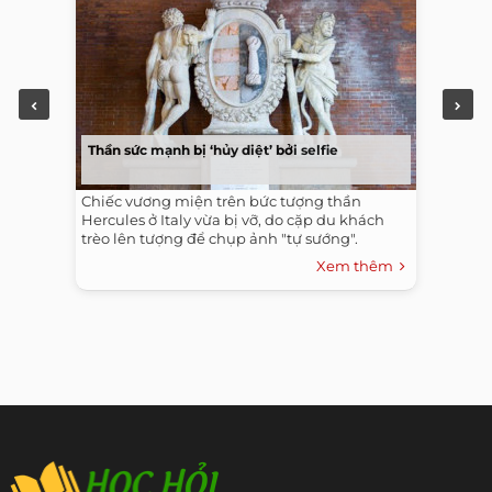
Thần sức mạnh bị ‘hủy diệt’ bởi selfie
Chiếc vương miện trên bức tượng thần
Hercules ở Italy vừa bị vỡ, do cặp du khách
trèo lên tượng để chụp ảnh "tự sướng".
Xem thêm