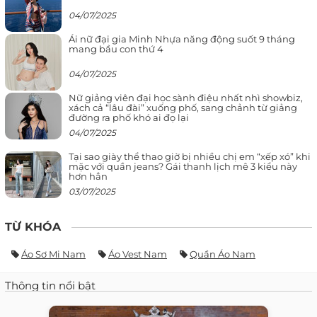
04/07/2025
Ái nữ đại gia Minh Nhựa năng động suốt 9 tháng
mang bầu con thứ 4
04/07/2025
Nữ giảng viên đại học sành điệu nhất nhì showbiz,
xách cả “lâu đài” xuống phố, sang chảnh từ giảng
đường ra phố khó ai đọ lại
04/07/2025
Tại sao giày thể thao giờ bị nhiều chị em “xếp xó” khi
mặc với quần jeans? Gái thanh lịch mê 3 kiểu này
hơn hẳn
03/07/2025
TỪ KHÓA
Áo Sơ Mi Nam
Áo Vest Nam
Quần Áo Nam
Thông tin nổi bật