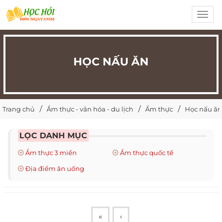
Toggl
navig
HỌC NẤU ĂN
Trang chủ
Ẩm thực - văn hóa - du lịch
Ẩm thực
Học nấu ăn
LỌC DANH MỤC
Ẩm thực 3 miền
Ẩm thực quốc tế
Địa điểm ăn uống
«
‹