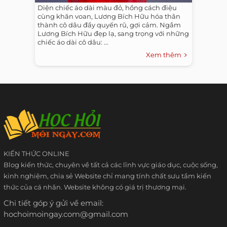
Diện chiếc áo dài màu đỏ, hồng cách điệu
cùng khăn voan, Lương Bích Hữu hóa thân
thành cô dâu đầy quyến rũ, gợi cảm. Ngắm
Lương Bích Hữu đẹp lạ, sang trọng với những
chiếc áo dài cô dâu: ...
Xem thêm
KIẾN THỨC ONLINE
Blog kiến thức, chuyên về tất cả các lĩnh vực giáo dục, cuộc sống,
kinh nghiệm, chia sẻ Website chỉ mang tính chất sưu tầm kiến
thức của cá nhân. Website không có giá trị thương mại.
Chi tiết góp ý gửi về email:
hochoimoingay.com@gmail.com