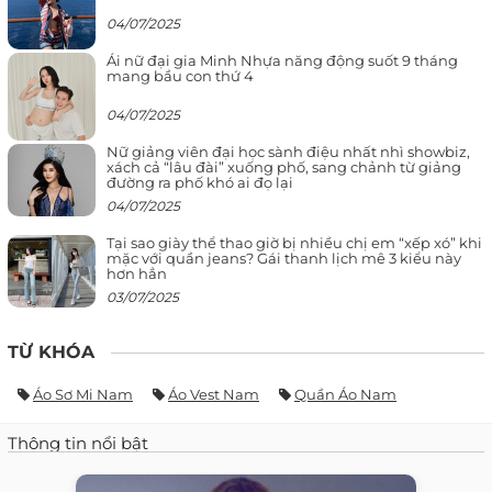
04/07/2025
Ái nữ đại gia Minh Nhựa năng động suốt 9 tháng
mang bầu con thứ 4
04/07/2025
Nữ giảng viên đại học sành điệu nhất nhì showbiz,
xách cả “lâu đài” xuống phố, sang chảnh từ giảng
đường ra phố khó ai đọ lại
04/07/2025
Tại sao giày thể thao giờ bị nhiều chị em “xếp xó” khi
mặc với quần jeans? Gái thanh lịch mê 3 kiểu này
hơn hẳn
03/07/2025
TỪ KHÓA
Áo Sơ Mi Nam
Áo Vest Nam
Quần Áo Nam
Thông tin nổi bật