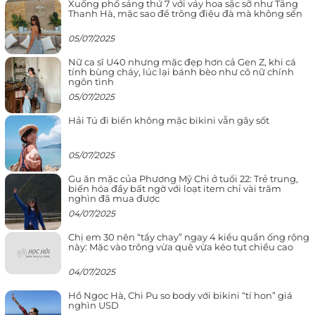
Xuống phố sáng thứ 7 với váy hoa sặc sỡ như Tăng
Thanh Hà, mặc sao để trông điệu đà mà không sến
05/07/2025
Nữ ca sĩ U40 nhưng mặc đẹp hơn cả Gen Z, khi cá
tính bùng cháy, lúc lại bánh bèo như cô nữ chính
ngôn tình
05/07/2025
Hải Tú đi biển không mặc bikini vẫn gây sốt
05/07/2025
Gu ăn mặc của Phương Mỹ Chi ở tuổi 22: Trẻ trung,
biến hóa đầy bất ngờ với loạt item chỉ vài trăm
nghìn đã mua được
04/07/2025
Chị em 30 nên “tẩy chay” ngay 4 kiểu quần ống rộng
này: Mặc vào trông vừa quê vừa kéo tụt chiều cao
04/07/2025
Hồ Ngọc Hà, Chi Pu so body với bikini “tí hon” giá
nghìn USD