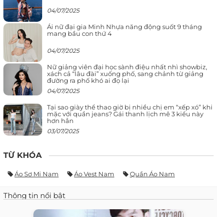
04/07/2025
Ái nữ đại gia Minh Nhựa năng động suốt 9 tháng
mang bầu con thứ 4
04/07/2025
Nữ giảng viên đại học sành điệu nhất nhì showbiz,
xách cả “lâu đài” xuống phố, sang chảnh từ giảng
đường ra phố khó ai đọ lại
04/07/2025
Tại sao giày thể thao giờ bị nhiều chị em “xếp xó” khi
mặc với quần jeans? Gái thanh lịch mê 3 kiểu này
hơn hẳn
03/07/2025
TỪ KHÓA
Áo Sơ Mi Nam
Áo Vest Nam
Quần Áo Nam
Thông tin nổi bật