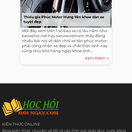
Thiếu gia Phúc Motor Hưng Yên khoe dàn xe
tuyệt đẹp
Mới đây xem trên 1 số báo xe cộ lâu năm như
baoxehoi.net hay sieuxevietnam thấy đăng
nhiều bài nói về dân chơi xe tên phúc motor,
phải công nhận xe đẹp và chất thật. Anh này
cũng chịu khó hàng ngày khoe ảnh...
Xem thêm
KIẾN THỨC ONLINE
Blog kiến thức, chuyên về tất cả các lĩnh vực giáo dục, cuộc sống,