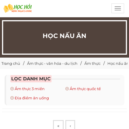
Toggl
navig
HỌC NẤU ĂN
Trang chủ
Ẩm thực - văn hóa - du lịch
Ẩm thực
Học nấu ăn
LỌC DANH MỤC
Ẩm thực 3 miền
Ẩm thực quốc tế
Địa điểm ăn uống
«
‹