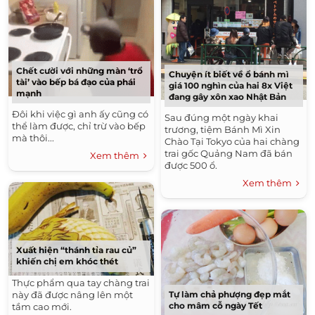
Chết cười với những màn ‘trổ
Chuyện ít biết về ổ bánh mì
tài’ vào bếp bá đạo của phái
giá 100 nghìn của hai 8x Việt
mạnh
đang gây xôn xao Nhật Bản
Đôi khi việc gì anh ấy cũng có
Sau đúng một ngày khai
thể làm được, chỉ trừ vào bếp
trương, tiệm Bánh Mì Xin
mà thôi...
Chào Tại Tokyo của hai chàng
trai gốc Quảng Nam đã bán
Xem thêm
được 500 ổ.
Xem thêm
Xuất hiện “thánh tỉa rau củ”
khiến chị em khóc thét
Thực phẩm qua tay chàng trai
Tự làm chả phượng đẹp mắt
này đã được nâng lên một
cho mâm cỗ ngày Tết
tầm cao mới.