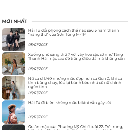
MỚI NHẤT
Hải Tú đổi phong cách thế nào sau 5 năm thành
“nàng thơ” của Sơn Tùng M-TP
05/07/2025
Xuống phố sáng thứ 7 với váy hoa sặc sỡ như Tăng
Thanh Hà, mặc sao để trông điệu đà mà không sến
05/07/2025
Nữ ca sĩ U40 nhưng mặc đẹp hơn cả Gen Z, khi cá
tính bùng cháy, lúc lại bánh bèo như cô nữ chính
ngôn tình
05/07/2025
Hải Tú đi biển không mặc bikini vẫn gây sốt
05/07/2025
Gu ăn mặc của Phương Mỹ Chi ở tuổi 22: Trẻ trung,