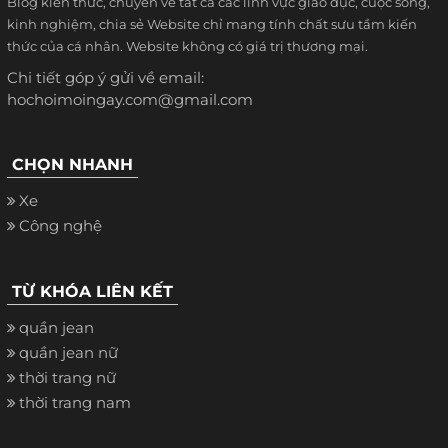
Blog kiến thức, chuyên về tất cả các lĩnh vực giáo dục, cuộc sống,
kinh nghiệm, chia sẻ Website chỉ mang tính chất sưu tầm kiến
thức của cá nhân. Website không có giá trị thương mại.
Chi tiết góp ý gửi về email:
hochoimoingay.com@gmail.com
CHỌN NHANH
Xe
Công nghệ
TỪ KHÓA LIÊN KẾT
quần jean
quần jean nữ
thời trang nữ
thời trang nam