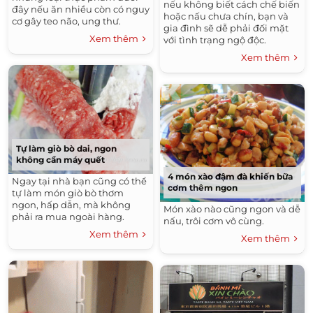
nếu không biết cách chế biến
đây nếu ăn nhiều còn có nguy
hoặc nấu chưa chín, bạn và
cơ gây teo não, ung thư.
gia đình sẽ dễ phải đối mặt
Xem thêm
với tình trạng ngộ độc.
Xem thêm
Tự làm giò bò dai, ngon
không cần máy quết
4 món xào đậm đà khiến bữa
Ngay tại nhà bạn cũng có thể
cơm thêm ngon
tự làm món giò bò thơm
ngon, hấp dẫn, mà không
Món xào nào cũng ngon và dễ
phải ra mua ngoài hàng.
nấu, trôi cơm vô cùng.
Xem thêm
Xem thêm