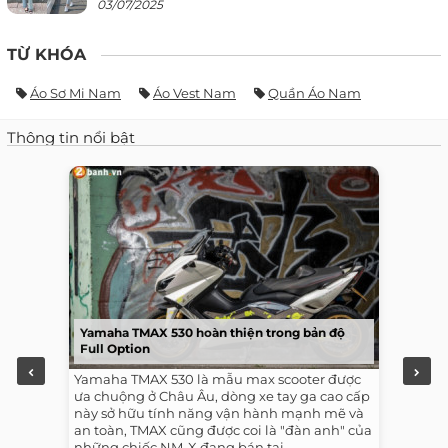
03/07/2025
TỪ KHÓA
Áo Sơ Mi Nam
Áo Vest Nam
Quần Áo Nam
Thông tin nổi bật
Yamaha TMAX 530 hoàn thiện trong bản độ
Full Option
Yamaha TMAX 530 là mẫu max scooter được
ưa chuộng ở Châu Âu, dòng xe tay ga cao cấp
này sở hữu tính năng vận hành mạnh mẽ và
an toàn, TMAX cũng được coi là "đàn anh" của
những chiếc NM-X đang bán tại...