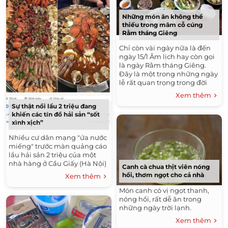
Những món ăn không thể
thiếu trong mâm cỗ cúng
Rằm tháng Giêng
Chỉ còn vài ngày nữa là đến
ngày 15/1 Âm lịch hay còn gọi
là ngày Rằm tháng Giêng.
Đây là một trong những ngày
lễ rất quan trọng trong đời
sống tâm linh của người Việt.
Xem thêm
Sự thật nồi lẩu 2 triệu đang
khiến các tín đồ hải sản “sốt
xình xịch”
Nhiều cư dân mạng "ứa nước
miếng" trước màn quảng cáo
lẩu hải sản 2 triệu của một
nhà hàng ở Cầu Giấy (Hà Nội)
Canh cà chua thịt viên nóng
hổi, thơm ngọt cho cả nhà
Xem thêm
Món canh có vị ngọt thanh,
nóng hổi, rất dễ ăn trong
những ngày trời lạnh.
Xem thêm