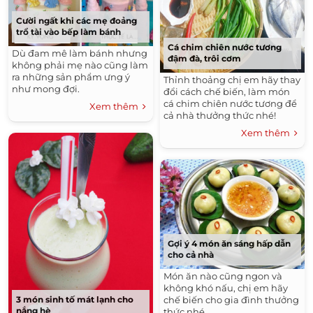
Cười ngất khi các mẹ đoảng
trổ tài vào bếp làm bánh
Cá chim chiên nước tương
Dù đam mê làm bánh nhưng
đậm đà, trôi cơm
không phải mẹ nào cũng làm
ra những sản phẩm ưng ý
Thỉnh thoảng chị em hãy thay
như mong đợi.
đổi cách chế biến, làm món
cá chim chiên nước tương để
Xem thêm
cả nhà thưởng thức nhé!
Xem thêm
Gợi ý 4 món ăn sáng hấp dẫn
cho cả nhà
Món ăn nào cũng ngon và
không khó nấu, chị em hãy
chế biến cho gia đình thưởng
3 món sinh tố mát lạnh cho
nắng hè
thức nhé.