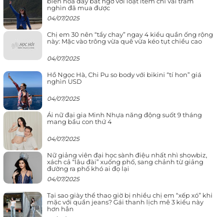
biến hóa đầy bất ngờ với loạt item chỉ vài trăm
nghìn đã mua được
04/07/2025
Chị em 30 nên “tẩy chay” ngay 4 kiểu quần ống rộng
này: Mặc vào trông vừa quê vừa kéo tụt chiều cao
04/07/2025
Hồ Ngọc Hà, Chi Pu so body với bikini “tí hon” giá
nghìn USD
04/07/2025
Ái nữ đại gia Minh Nhựa năng động suốt 9 tháng
mang bầu con thứ 4
04/07/2025
Nữ giảng viên đại học sành điệu nhất nhì showbiz,
xách cả “lâu đài” xuống phố, sang chảnh từ giảng
đường ra phố khó ai đọ lại
04/07/2025
Tại sao giày thể thao giờ bị nhiều chị em “xếp xó” khi
mặc với quần jeans? Gái thanh lịch mê 3 kiểu này
hơn hẳn