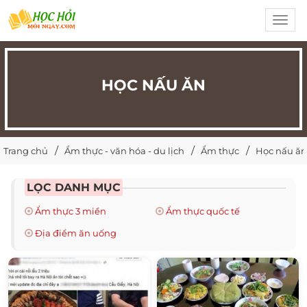
Toggl
navig
HỌC NẤU ĂN
Trang chủ
Ẩm thực - văn hóa - du lịch
Ẩm thực
Học nấu ăn
LỌC DANH MỤC
Ẩm thực 3 miền
Ẩm thực quốc tế
Địa điểm ăn uống