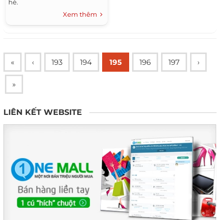
hè.
Xem thêm
«
‹
193
194
195
196
197
›
»
LIÊN KẾT WEBSITE