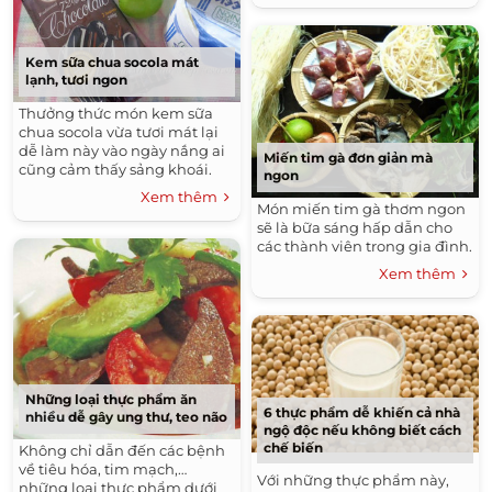
Kem sữa chua socola mát
lạnh, tươi ngon
Thưởng thức món kem sữa
chua socola vừa tươi mát lại
dễ làm này vào ngày nắng ai
Miến tim gà đơn giản mà
cũng cảm thấy sảng khoái.
ngon
Xem thêm
Món miến tim gà thơm ngon
sẽ là bữa sáng hấp dẫn cho
các thành viên trong gia đình.
Xem thêm
Những loại thực phẩm ăn
6 thực phẩm dễ khiến cả nhà
nhiều dễ gây ung thư, teo não
ngộ độc nếu không biết cách
chế biến
Không chỉ dẫn đến các bệnh
về tiêu hóa, tim mạch,…
Với những thực phẩm này,
những loại thực phẩm dưới