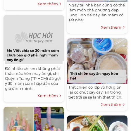
Xem thêm
Ngay tại nhà bạn cũng có thể
làm món chả phượng đẹp
lung linh để bày lên mâm cỗ
Tết nhé!
Xem thêm
Mẹ Việt chia sẻ 30 mâm cơm
chưa bao giờ phải nghĩ ‘hôm
nay ăn gì’
Để nhiều chị em không phải
thắc mắc hôm nay ăn gì, chị
Thịt chiên cay ăn ngay kẻo
Quỳnh Trang (TP HCM) đã gợi
hết
ý 30 mâm cơm hấp dẫn của
Thịt chiên có lớp vỏ hơi giòn
gia đình mình.
lại có chút cay cay, ăn trong
Xem thêm
tiết trời se se lạnh thật thích.
Xem thêm